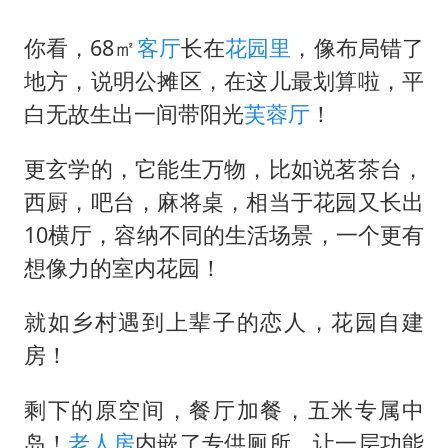
你看，68㎡
客厅
长在
花园里
，像布局错了
地方，说明公摊区，在这儿最划算啦，平
白无故生出一间带阳光
芙蓉厅
！
更玄学的，它能生万物，比如说茗茶台，
西厨，吧台，麻将桌，相当于花园又长出
10横厅，容纳不同的生活场景，一个更有
想像力的室内花园！
就如乡村遇到上辈子的恋人，花园自建
房！
剩下的原空间，餐厅加餐，五米专属中
岛！
老人房
内嵌了专供厕所。让一层功能