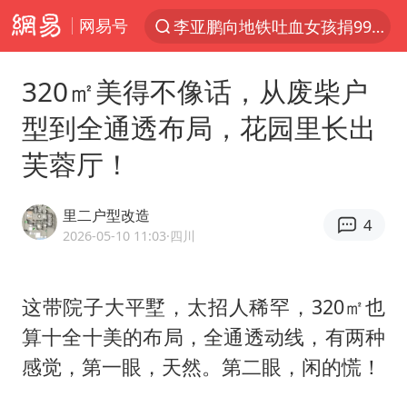
网易号
李亚鹏向地铁吐血女孩捐99999元
服务提质，内需扩容有保障
320㎡美得不像话，从废柴户
官方通报传销头目出狱办书院
型到全通透布局，花园里长出
普京宣布多项人事调整
芙蓉厅！
台风白海豚可能在浙江登陆
美股收盘：道指再创历史新高
里二户型改造
4
人贩子“梅姨”真实姓名曝光
2026-05-10 11:03
·四川
强台风白海豚逐渐向我国靠近
被一条街帮助的“煎饼叔叔”去世
这带院子大平墅，太招人稀罕，320㎡也
算十全十美的布局，全通透动线，有两种
为鼓励女儿 41岁妈妈考上985研究生
感觉，第一眼，天然。第二眼，闲的慌！
“老头乐”悬挂“蒙H好几个8”上路