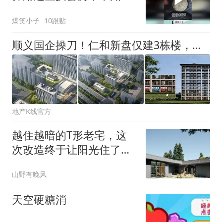
现在市场价如何！
爆笑小子
10跟贴
顺义国企操刀！仁和新盘仅建3栋楼，园林规格拉满
地产K线官方
越住越暗的T形老宅，这
次改造终于让阳光住了进
来
山野有晚风
天空硬糖消