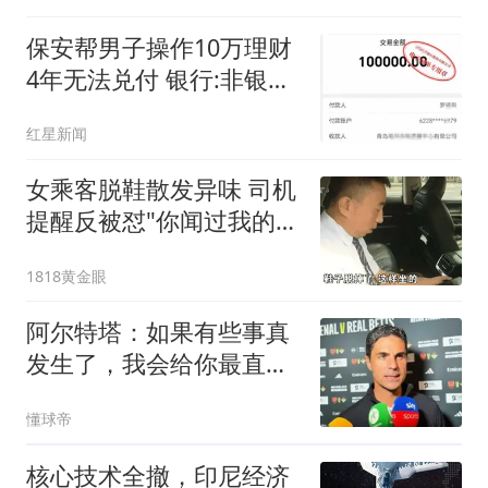
保安帮男子操作10万理财
4年无法兑付 银行:非银行
产品
红星新闻
女乘客脱鞋散发异味 司机
提醒反被怼"你闻过我的脚
吗"
1818黄金眼
阿尔特塔：如果有些事真
发生了，我会给你最直接
最坦率的回答
懂球帝
核心技术全撤，印尼经济