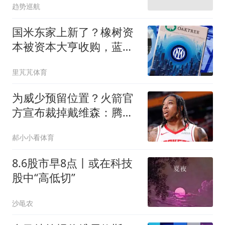
趋势巡航
国米东家上新了？橡树资
本被资本大亨收购，蓝黑
军团前途不定
里芃芃体育
为威少预留位置？火箭官
方宣布裁掉戴维森：腾出
名额+完美避税
郝小小看体育
8.6股市早8点丨或在科技
股中“高低切”
沙黾农