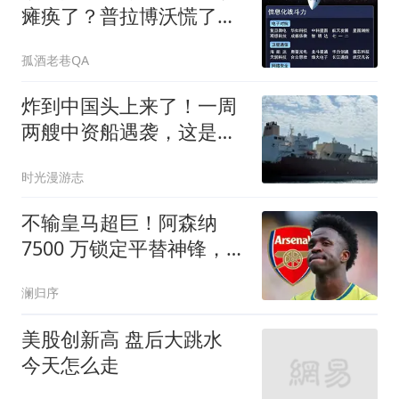
瘫痪了？普拉博沃慌了：
连夜向中企求援
孤酒老巷QA
炸到中国头上来了！一周
两艘中资船遇袭，这是专
挑中国财产下手？
时光漫游志
不输皇马超巨！阿森纳
7500 万锁定平替神锋，完
美复刻伯纳乌爆点
澜归序
美股创新高 盘后大跳水
今天怎么走