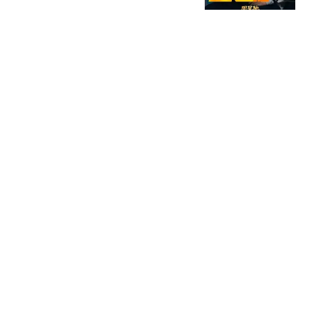
迹，续写周氏传奇
草莓解说体育
李在明果然够狠，为斩草
除根，除了枪毙尹锡悦，
能用的手段都用了
史行途
诋毁王治郅，逼姚明退
役，他凭一己之力让中国
篮球倒退了二十年！
李健政观察
郑玄波、张新武任全国总
工会副主席
爱意随风起呀
热搜