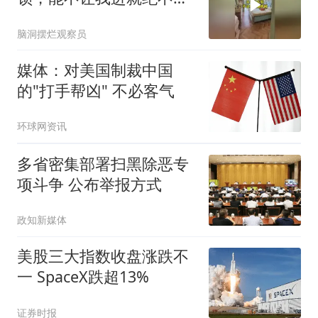
我进，有没有同款女
脑洞摆烂观察员
媒体：对美国制裁中国
的"打手帮凶" 不必客气
环球网资讯
多省密集部署扫黑除恶专
项斗争 公布举报方式
政知新媒体
美股三大指数收盘涨跌不
一 SpaceX跌超13%
证券时报