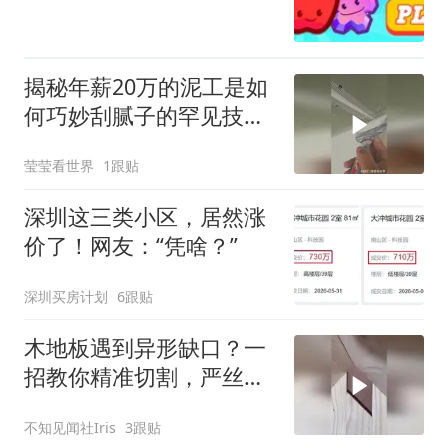
揭秘年薪20万的泥工是如
何巧妙刮腻子的罕见技
术！
莹莹看世界
1跟贴
深圳这三类小区，居然涨
价了！网友：“凭啥？”
深圳买房计划
6跟贴
木地板遇到异形缺口？一
招教你精准切割，严丝合
缝！
不知见闻社Iris
3跟贴