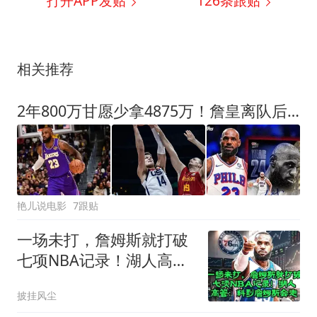
打开APP发贴
126
条跟贴
相关推荐
2年800万甘愿少拿4875万！詹皇离队后，湖人砸4.46亿豪赌西部格局
艳儿说电影
7跟贴
一场未打，詹姆斯就打破
七项NBA记录！湖人高
管：料到詹姆斯会走
披挂风尘