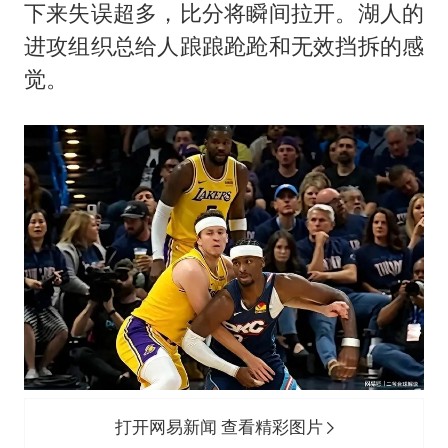
下来失误超多，比分将瞬间拉开。湖人的
进攻组织总给人踉踉跄跄和无效挡拆的感
觉。
打开网易新闻 查看精彩图片