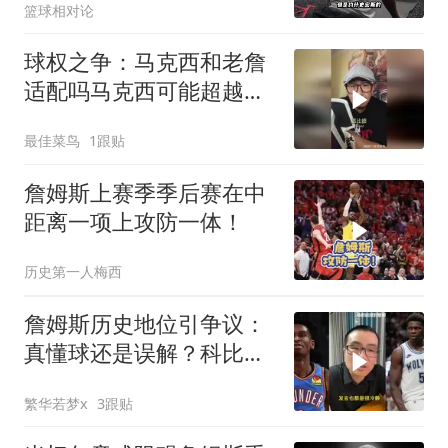
篮球相对论
球权之争：马克西和老詹
适配吗马克西可能超越韦
德欧文
最佳菜鸟
1跟贴
詹姆斯上赛季季后赛在中
距离一项上攻防一体！
历史第一人梅西
詹姆斯历史地位引争议：
真懂球还是误解？科比竟
也被低估？
繁华若梦x
3跟贴