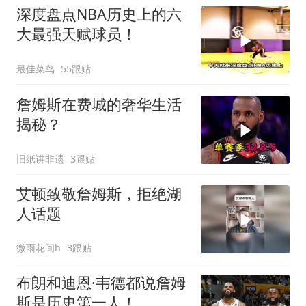
深度盘点NBA历史上的六
大最强天赋球员！
最佳菜鸟
55跟贴
詹姆斯在费城的奢华生活
揭秘？
旧纸讲非遗
3跟贴
艾顿致敬詹姆斯，拒绝湖
人话题
微雨花间h
3跟贴
布朗和迪恩·韦德都说詹姆
斯是历史第一人！