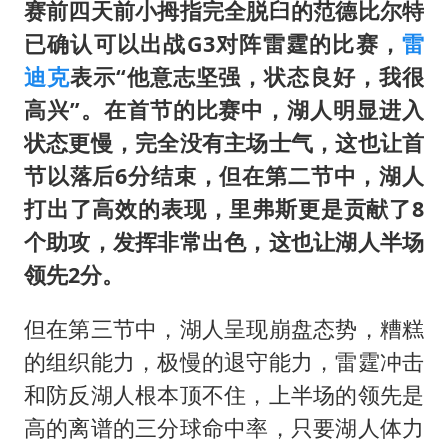
宇树科技王兴兴身家有望超200亿元
赛前四天前小拇指完全脱臼的范德比尔特
村民谈“梅姨”：叫的其实是“媒姨”
已确认可以出战G3对阵雷霆的比赛，
雷
迪克
表示“他意志坚强，状态良好，我很
中国养老床位“三连降”
高兴”。在首节的比赛中，湖人明显进入
五粮液渠道价一箱上涨近百元
状态更慢，完全没有主场士气，这也让首
法国下周开始禁止未经同意的电话营销
节以落后6分结束，但在第二节中，湖人
贵州轮胎子公司获美国退税8136万
打出了高效的表现，里弗斯更是贡献了8
郑国霖回应去景区上班被保安拦下
个助攻，发挥非常出色，这也让湖人半场
奋进开新局 实干挑大梁
领先2分。
但在第三节中，湖人呈现崩盘态势，糟糕
的组织能力，极慢的退守能力，雷霆冲击
和防反湖人根本顶不住，上半场的领先是
高的离谱的三分球命中率，只要湖人体力