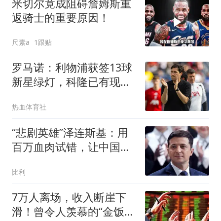
米切尔竟成阻碍詹姆斯重
返骑士的重要原因！
尺素a
1跟贴
罗马诺：利物浦获签13球
新星绿灯，科隆已有现成
替代者
热血体育社
“悲剧英雄”泽连斯基：用
百万血肉试错，让中国拿
到了新的入场券
比利
7万人离场，收入断崖下
滑！曾令人羡慕的“金饭