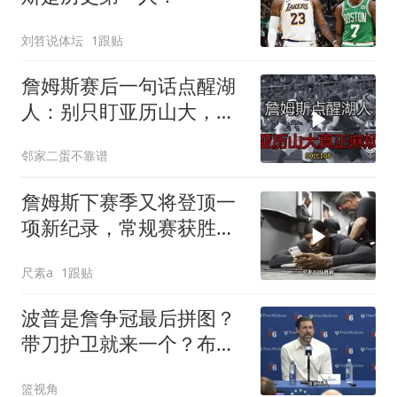
刘笤说体坛
1跟贴
詹姆斯赛后一句话点醒湖
人：别只盯亚历山大，真
正麻烦在这！
邻家二蛋不靠谱
詹姆斯下赛季又将登顶一
项新纪录，常规赛获胜数
第一
尺素a
1跟贴
波普是詹争冠最后拼图？
带刀护卫就来一个？布朗
尼还能签来吗？
篮视角