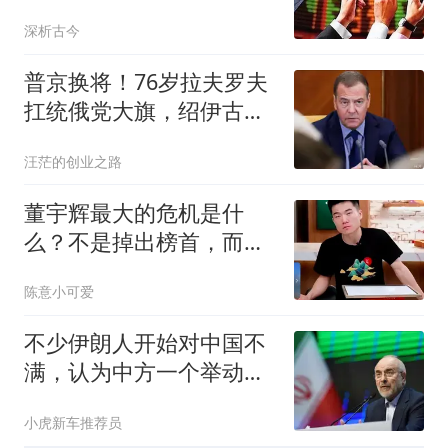
碗”岗位正被清零
深析古今
普京换将！76岁拉夫罗夫
扛统俄党大旗，绍伊古、
梅德韦杰夫出局
汪茫的创业之路
董宇辉最大的危机是什
么？不是掉出榜首，而是
越来越容易被替代了
陈意小可爱
不少伊朗人开始对中国不
满，认为中方一个举动，
毁了德黑兰的大计
小虎新车推荐员