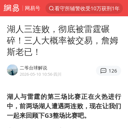
网易号
看守所辅警收受10万获刑1年
以“新”破局 首发经济点亮城市消费活力
湖人三连败，彻底被雷霆碾
中方回应是否在太平洋海底开采稀土
碎！三人大概率被交易，詹姆
陈熠叫医疗暂停被驳回 带伤遭逆转
斯老已！
佛得角门将亮相智利俱乐部主场
27岁女子成组织卖淫集团主犯被通缉
二爷台球解说
126
深圳地面沉降致车辆损坏系谣言
2026-05-10 10:56
·四川
宇树科技发行价格150.80元/股
泰国一女公务员妆容引争议 本人回应
湖人与雷霆的第三场比赛正在火热进行
中，前两场湖人遭遇两连败，现在让我们
把党建设得更加坚强有力
一起来回顾下G3整场比赛吧。
41岁女子为鼓励女儿考上985研究生