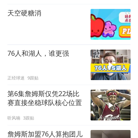
天空硬糖消
76人和湖人，谁更强
正经球迷
9跟贴
第6集詹姆斯仅凭22场比
赛直接坐稳球队核心位置
听风喃
3跟贴
詹姆斯加盟76人算抱团儿