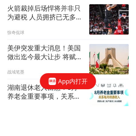
火箭裁掉后场悍将并非只
为避税 人员拥挤已无多余
登场时间
惊奇侃球
美伊突发重大消息！美国
做出迄今最大让步 将赋予
伊朗霍峡控制权
战域笔墨
App内打开
湖南退休老人留意！8月
养老金重要事项，关系每
月待遇收入
石辰搞笑日常
皇马官宣！维尼修斯续约