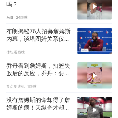
吗？
马健
24跟贴
布朗揭秘76人招募詹姆斯
内幕，谈塔图姆关系仅剩
尊重
体坛观察猿
乔丹看到詹姆斯，扣篮失
败后的反应，乔丹：要不
要我教你
笑点制造机
1跟贴
没有詹姆斯的命却得了詹
姆斯的病！天纵奇才却成
为时代的早产儿！