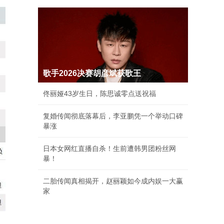
歌手2026决赛胡彦斌获歌王
佟丽娅43岁生日，陈思诚零点送祝福
复婚传闻彻底落幕后，李亚鹏凭一个举动口碑
暴涨
日本女网红直播自杀！生前遭韩男团粉丝网
暴！
二胎传闻真相揭开，赵丽颖如今成内娱一大赢
家