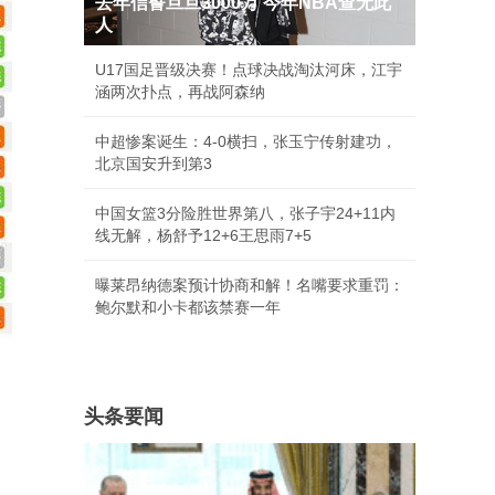
去年信誓旦旦3000万 今年NBA查无此
人
U17国足晋级决赛！点球决战淘汰河床，江宇
涵两次扑点，再战阿森纳
中超惨案诞生：4-0横扫，张玉宁传射建功，
北京国安升到第3
中国女篮3分险胜世界第八，张子宇24+11内
线无解，杨舒予12+6王思雨7+5
曝莱昂纳德案预计协商和解！名嘴要求重罚：
鲍尔默和小卡都该禁赛一年
头条要闻