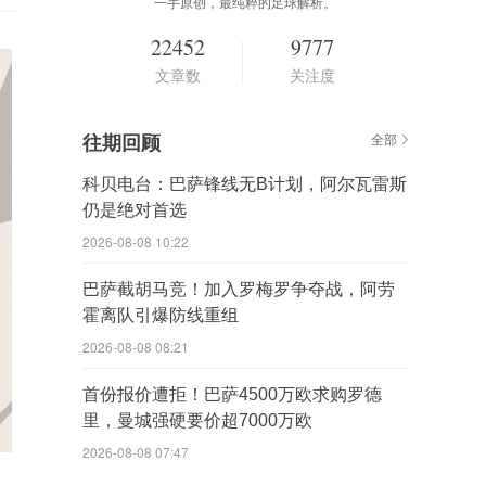
一手原创，最纯粹的足球解析。
22452
9777
文章数
关注度
往期回顾
全部
科贝电台：巴萨锋线无B计划，阿尔瓦雷斯
仍是绝对首选
2026-08-08 10:22
巴萨截胡马竞！加入罗梅罗争夺战，阿劳
霍离队引爆防线重组
2026-08-08 08:21
首份报价遭拒！巴萨4500万欧求购罗德
里，曼城强硬要价超7000万欧
2026-08-08 07:47