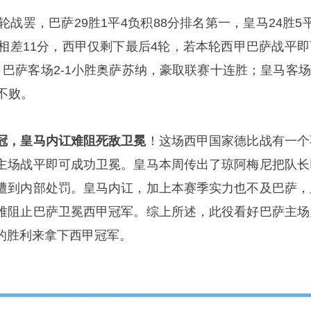
轮战罢，巴萨29胜1平4负积88分排名第一，皇马24胜5
队相差11分，西甲仅剩下最后4轮，若本轮西甲巴萨战平即
巴萨客场2-1小胜奥萨苏纳，豪取联赛十连胜；皇马客场2
不败。
冠，皇马内讧难阻死敌卫冕
！这场西甲国家德比战有一个
主场战平即可成功卫冕。皇马本周传出了琼阿梅尼把队长
遭到内部处罚。皇马内讧，加上本赛季实力也不及巴萨，
难阻止巴萨卫冕西甲冠军。综上所述，此役看好巴萨主场
的胜利来拿下西甲冠军。