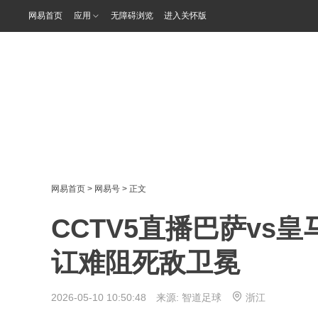
网易首页
应用
无障碍浏览
进入关怀版
网易首页
>
网易号
> 正文
CCTV5直播巴萨vs
讧难阻死敌卫冕
2026-05-10 10:50:48 来源:
智道足球
浙江