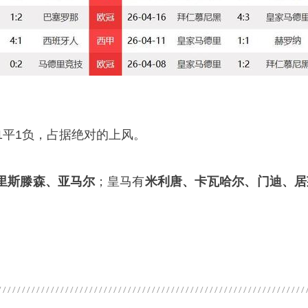
1平1负，占据绝对的上风。
里斯滕森、亚马尔
；皇马有
米利唐、卡瓦哈尔、门迪、居
。