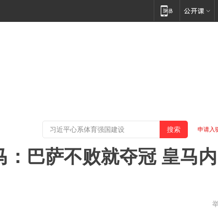
申请入
皇马：巴萨不败就夺冠 皇马内