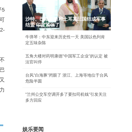
平5
沙特、巴基斯坦和土耳其三国结成军事
可
结盟 印度紧张了
-
牛弹琴：中东迎来历史性一天 美国以色列肯
定五味杂陈
五角大楼对药明康德"中国军工企业"的认定 被
不
法官叫停
巴
台风"白海豚"闭眼了 浙江、上海等地位于台风
又
危险半圆
力
"兰州公交车空调开多了要扣司机钱"引发关注
多方回应
娱乐要闻