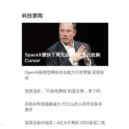
科技要闻
SpaceX最快下周完成600亿美元收购
Cursor
OpenAI新模型网络攻击能力引发警惕 延期发
布
突然涨价，"只收电费钱"的梁文锋，变了吗
谷歌AI帝国越建越大 打江山的人却开始集体
离开
凌晨谷歌AI地震！4位大牛离职 CEO退居二线