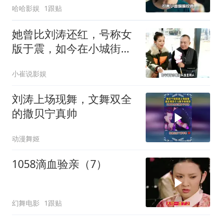
哈哈影娱
1跟贴
她曾比刘涛还红，号称女
版于震，如今在小城街头
当主持人
小崔说影娱
刘涛上场现舞，文舞双全
的撒贝宁真帅
动漫舞姬
1058滴血验亲（7）
幻舞电影
1跟贴