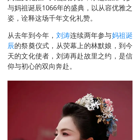
《龙餐馆》 冲奖
与妈祖诞辰1066年的盛典，以从容优雅之
于东来回应胖东来近25年老店年底关闭
姿，诠释这场千年文化礼赞。
笔试第一被劝弃考涉事副校长被撤职
从去年到今年，
刘涛
连续两年参与
妈祖诞
奋力开创中国式现代化建设新局面
辰
的祭奠仪式，从荧幕上的林默娘，到今
天的文化使者，刘涛再赴故里之约，是信
仰与初心的双向奔赴。