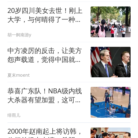
20岁四川美女去世！刚上
大学，与何晴得了一种
病，家里有钱也无用
胡一舸南游y
中方凌厉的反击，让美方
怨声载道，觉得中国就
该“打不还手”
夏末moent
恭喜广东队！NBA级内线
大杀器有望加盟，这可是
五号位的理想答案
绯雨儿
2000年赵南起上将访韩，