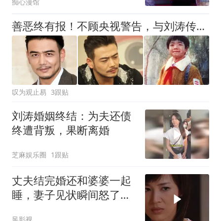
痴心漫馆
善恶终有报！不顾央视警告，与刘涛传出绯闻的杨烁，如今逆风翻盘
叹为观止易
3跟贴
刘涛婚姻终结：为夫还债
终遭背叛，果断离婚
芝麻娱乐圈
1跟贴
丈夫结完婚还和婆婆一起
睡，妻子见状瞬间怒了，
下秒竟这样做
风影视