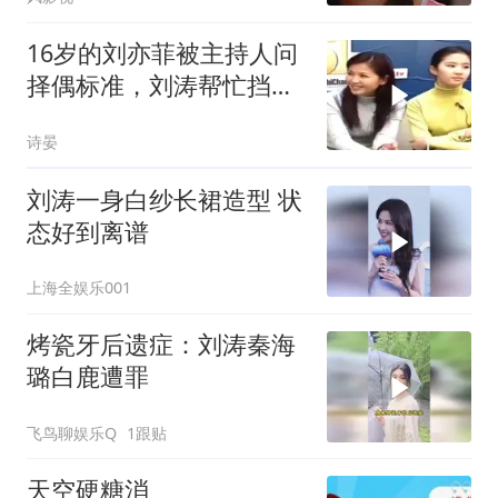
16岁的刘亦菲被主持人问
择偶标准，刘涛帮忙挡
箭，她还是个孩子！
诗晏
刘涛一身白纱长裙造型 状
态好到离谱
上海全娱乐001
烤瓷牙后遗症：刘涛秦海
璐白鹿遭罪
飞鸟聊娱乐Q
1跟贴
天空硬糖消