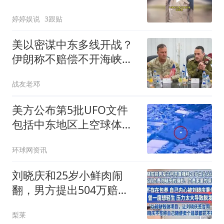
婷婷娱说
3跟贴
美以密谋中东多线开战？
伊朗称不赔偿不开海峡，
美国被架在火上烤
战友老邓
美方公布第5批UFO文件
包括中东地区上空球体有
关视频
环球网资讯
刘晓庆和25岁小鲜肉闹
翻，男方提出504万赔
偿，为啥没人支持？
梨莱