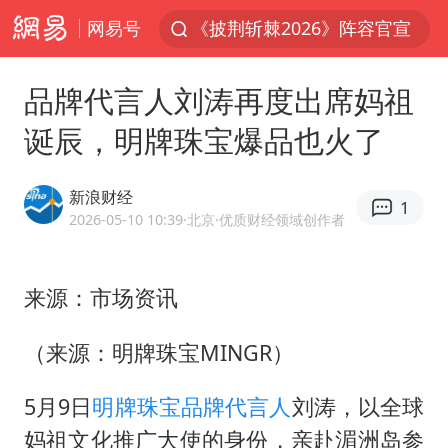
网易号
《披荆斩棘2026》阵容官宣
国足U17与阿森纳决赛取消 并列冠军
品牌代言人刘涛再度出席妈祖
王艺迪无缘横滨赛决赛
诞辰，明牌珠宝爆品也火了
上门女婿出轨女邻居多年被判重婚罪
以军士兵把枪口对准中国记者
新浪财经
1
王艺迪2-4不敌张本美和止步4强
2026-05-10 10:39
·北京
·优质财经领域创作者
泰男团前成员失踪遗体在湄南河发现
来源：市场资讯
2025年小学教师减少13.19万
浙江海域将现5到8米巨浪到狂浪
（来源：明牌珠宝MINGR）
于东来直播和胖东来核心团队开会
5月9日
明牌珠宝
品牌代言人
刘涛，以全球
上海大部迎大暴雨
妈祖文化推广大使的身份，亲赴湄洲岛参