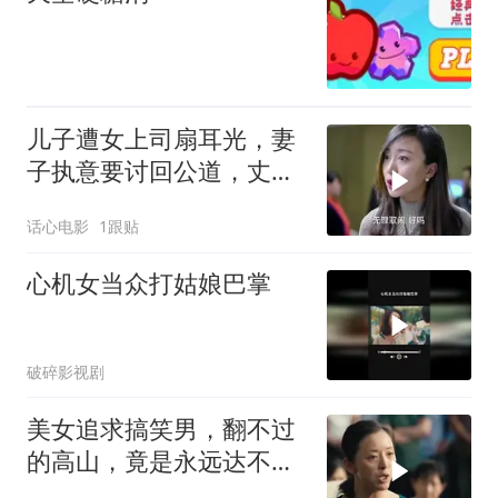
儿子遭女上司扇耳光，妻
子执意要讨回公道，丈夫
做法却令人心寒
话心电影
1跟贴
心机女当众打姑娘巴掌
破碎影视剧
美女追求搞笑男，翻不过
的高山，竟是永远达不到
的“择偶标准”