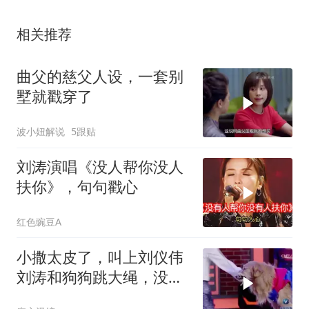
相关推荐
曲父的慈父人设，一套别
墅就戳穿了
波小妞解说
5跟贴
刘涛演唱《没人帮你没人
扶你》，句句戳心
红色豌豆A
小撒太皮了，叫上刘仪伟
刘涛和狗狗跳大绳，没想
到涛姐直接：再