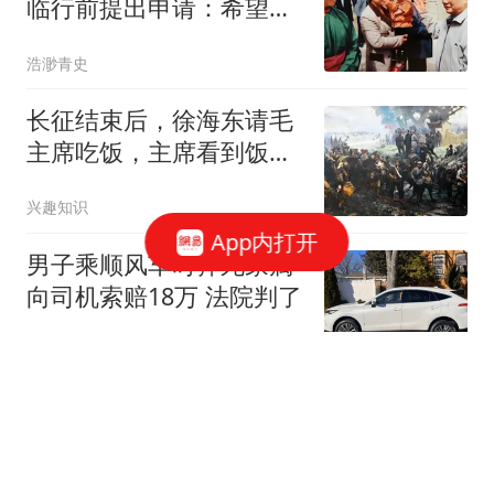
临行前提出申请：希望回
韩国老家探亲
浩渺青史
长征结束后，徐海东请毛
主席吃饭，主席看到饭
菜：你们日子很阔嘛
兴趣知识
App内打开
男子乘顺风车时猝死家属
向司机索赔18万 法院判了
封面新闻
48岁冯坤近况曝光！12年
前嫁给泰国教练生下一
子，婚姻生活很幸福