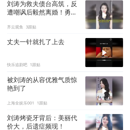
刘涛为救夫债台高筑，反
遭嘲讽后毅然离婚！勇气
可嘉！
齐云观鱼
3跟贴
丈夫一针就扎了上去
快乐追剧吧
1跟贴
被刘涛的从容优雅气质惊
艳到了
上海全娱乐001
1跟贴
刘涛烤瓷牙背后：美丽代
价大，后遗症频现！