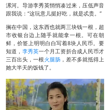
“老头乐”悬挂“蒙H好几个8”上路
漯河。导游李秀英悄悄凑过来，压低声音
湖北公开征集涉黑涉恶线索
跟我说：“这玩意儿挺好吃，就是忒贵。”
被错换37年女子起诉医院：本不需辍学
搁在中国，这东西也就两三块钱一根，超
中方公布5项对美反制措施
市收银台边上随手就能拿一根。可在朝
男子出狱前8天被改判死缓
鲜，价签上明明白白写着8块人民币。要
四预警齐发！双台风影响多个海域
知道，
李秀英
一个月工资折合成人民币才
13岁少年白天写作业晚上夜市炒粉
三百出头，一根
火腿肠
，差不多就抵得上
坚持党全面领导和党中央集中统一领导
她大半天的饭钱了。