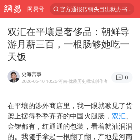
网易号
官方通报传销头目出狱办书院
服务提质，内需扩容有保障
双汇在平壤是奢侈品：朝鲜导
普京宣布多项人事调整
游月薪三百，一根肠够她吃一
美股收盘：道指再创历史新高
天饭
22岁女生南太行山失联已十天
人贩子“梅姨”真名谢家梅
史海言事
0
宝妈回应打疫苗护士被指不专业
2026-05-10 10:26
·河南
·优质历史领域创作者
强台风白海豚逐渐向我国靠近
被一条街帮助的“煎饼叔叔”去世
在平壤的涉外商店里，我一眼就瞅见了货
架上摆得整整齐齐的中国
火腿肠
，
双汇
、
为鼓励女儿 41岁妈妈考上985研究生
金锣都有，红通通的包装，看着就油润润
蜜雪冰城员工抽烟收银 门店现已停业
的。我随手拿起一根翻了翻，产地是河南