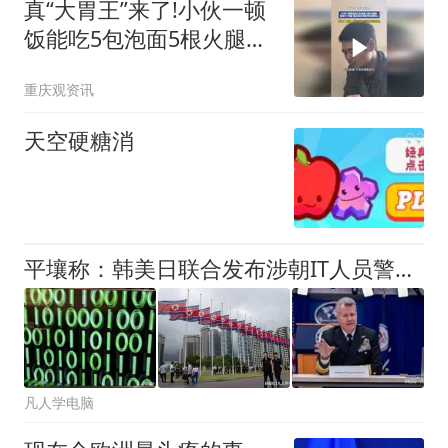
真“大胃王”来了!小伙一顿
饭能吃5包泡面5根火腿肠
再加4个鸡蛋,最后再来两
重庆观资讯
瓶啤酒漱漱口,网友:跟我
一样, 干体力活是真的能
天空硬糖消
吃
平壤称：韩美日联合发布涉朝IT人员警示是在抹黑朝鲜形象
凡人学电脑