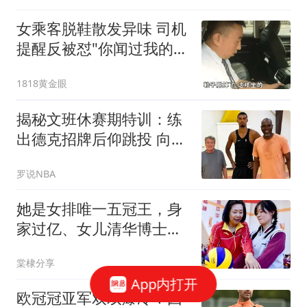
女乘客脱鞋散发异味 司机
提醒反被怼"你闻过我的脚
吗"
1818黄金眼
揭秘文班休赛期特训：练
出德克招牌后仰跳投 向大
梦继续学习低位技术
罗说NBA
她是女排唯一五冠王，身
家过亿、女儿清华博士，
现状连郎平都意外
棠棣分享
App内打开
欧冠冠亚军双双爆冷！因