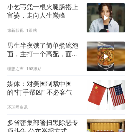
小乞丐凭一根火腿肠搭上
富婆，走向人生巅峰
豫新影视
1跟贴
男生半夜饿了简单煮碗泡
面，主打一个高配，面条
只是配菜，肉才是主角
理想之声
168跟贴
媒体：对美国制裁中国
的"打手帮凶" 不必客气
环球网资讯
多省密集部署扫黑除恶专
项斗争 公布举报方式