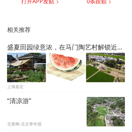
打开APP发贴
0
条跟贴
相关推荐
盛夏田园绿意浓，在马门陶艺村解锁近郊慢时光
上海嘉定
“清凉游”
北青网-北京青年报