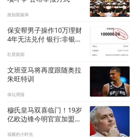
政知新媒体
保安帮男子操作10万理财
4年无法兑付 银行:非银行
产品
红星新闻
文班亚马将再度跟随奥拉
朱旺特训
体坛周报
穆氏皇马双喜临门！19岁
亿欧边锋今明官宣加盟皇
马！穆帅再获强援
福酱的小时光