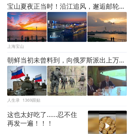
宝山夏夜正当时！沿江追风，邂逅邮轮、灯塔与音乐
上海宝山
朝鲜当初未曾料到，向俄罗斯派出上万名士兵参战后，平壤街头巷尾正悄然上演一场由战火与制裁共同催生的地缘大交换，正重塑整个东北亚格局
人生录
1369跟贴
这也太好吃了......忍不住
再发一遍！！！