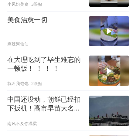
小凤姐美食
3跟贴
美食治愈一切
麻辣河仙仙
在大理吃到了毕生难忘的
一顿饭！ ！ ！ ！
就叫我饱饱
2跟贴
中国还没动，朝鲜已经扣
下扳机！高市早苗大名，
被平壤写在了靶心
南风不及你温柔