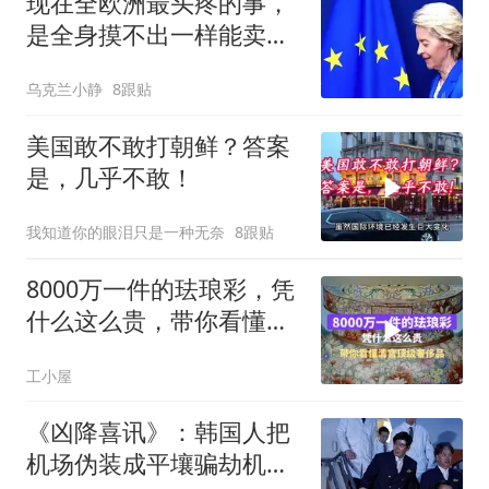
现在全欧洲最头疼的事，
是全身摸不出一样能卖给
中国人的东西
乌克兰小静
8跟贴
美国敢不敢打朝鲜？答案
是，几乎不敢！
我知道你的眼泪只是一种无奈
8跟贴
8000万一件的珐琅彩，凭
什么这么贵，带你看懂清
宫顶级奢侈品
工小屋
《凶降喜讯》：韩国人把
机场伪装成平壤骗劫机