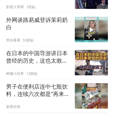
犯，这神作太敢拍
影视大荐碟
1跟贴
外网谈路易威登诉茉莉奶
白
带你看看
53跟贴
在日本的中国导游讲日本
曾经的历史，这也太敢说
了
树懒小结界
13跟贴
男子在便利店连中七瓶饮
料，连续六次都是“再来一
瓶”
新观在线