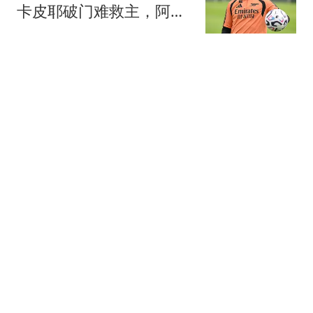
卡皮耶破门难救主，阿森
纳1-3不敌贝蒂斯
钉钉陌上花开
打败韦唯毛阿敏，却被亲
弟弟砸成脑震荡，一代歌
后沦为保姆谋生
眼底星碎
撑住！辽宁今日高温冲刺
42℃，夜间雨水全面反攻
辽宁卫视
国际媒体大胆预判：一旦
冲突打响，中国战力将达
无人知晓的境地