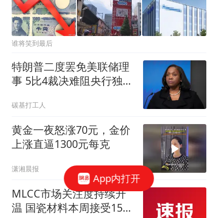
谁将笑到最后
特朗普二度罢免美联储理
事 5比4裁决难阻央行独立
权之争
碳基打工人
黄金一夜怒涨70元，金价
上涨直逼1300元每克
潇湘晨报
App内打开
MLCC市场关注度持续升
温 国瓷材料本周接受152