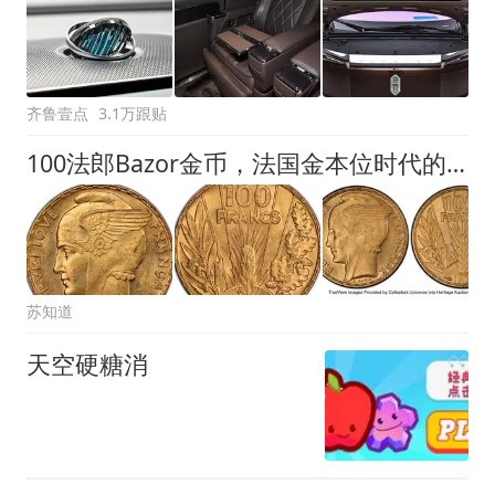
齐鲁壹点
3.1万跟贴
100法郎Bazor金币，法国金本位时代的最后挽歌
苏知道
天空硬糖消