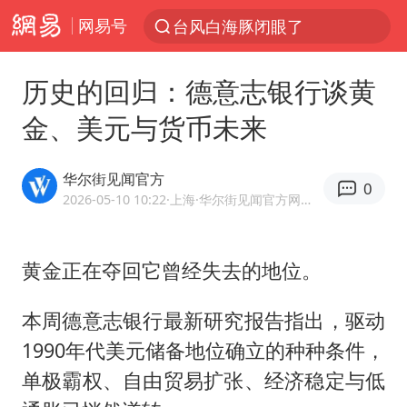
网易号
台风白海豚闭眼了
“China Cool”火了，老外爱上中国避暑游
历史的回归：德意志银行谈黄
泰国初中生饮弹自尽前开了26枪
金、美元与货币未来
云南一地村民过火把节意外灼伤16人
浙江海事局启动Ⅰ级防台应急响应
华尔街见闻官方
0
美国7月非农就业人数意外减少2.3万人
2026-05-10 10:22
·上海
·华尔街见闻官方网易号
用AI造出新病毒意味着什么
黄金正在夺回它曾经失去的地位。
预计“白海豚”明晚将在浙江舟山到福建福鼎一带沿海登陆
美股创4月份以来最大单周涨幅
本周德意志银行最新研究报告指出，驱动
女子被狗舔脚确诊三级暴露 医生回应
1990年代美元储备地位确立的种种条件，
泰国校园枪击事件已致8死30余伤
单极霸权、自由贸易扩张、经济稳定与低