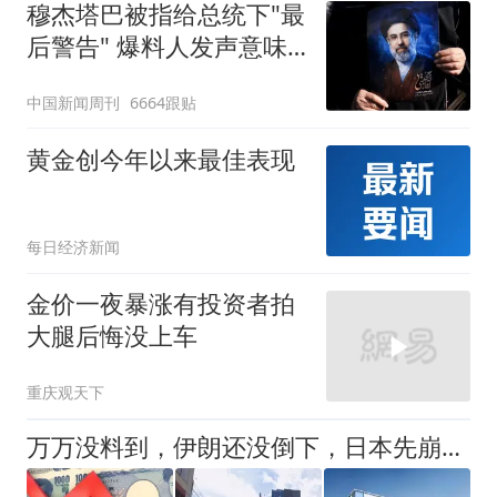
穆杰塔巴被指给总统下"最
后警告" 爆料人发声意味
深长
中国新闻周刊
6664跟贴
黄金创今年以来最佳表现
每日经济新闻
金价一夜暴涨有投资者拍
大腿后悔没上车
重庆观天下
万万没料到，伊朗还没倒下，日本先崩溃了，日专家：中国在搞鬼！