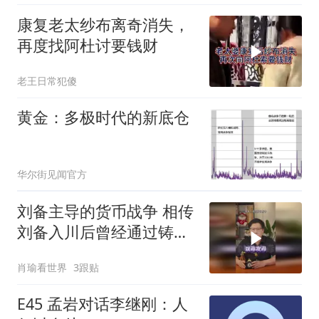
方向
康复老太纱布离奇消失，
再度找阿杜讨要钱财
老王日常犯傻
黄金：多极时代的新底仓
华尔街见闻官方
刘备主导的货币战争 相传
刘备入川后曾经通过铸币
大肆敛财，这是怎么回事
肖瑜看世界
3跟贴
儿呢？
E45 孟岩对话李继刚：人