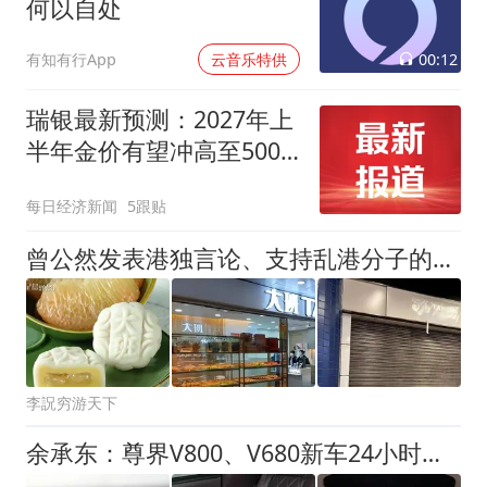
何以自处
00:12
有知有行App
云音乐特供
瑞银最新预测：2027年上
半年金价有望冲高至5000
美元，美元走弱、资产多
每日经济新闻
5跟贴
元化配置构成中期强力支
撑
曾公然发表港独言论、支持乱港分子的这家知名企业，后来怎么样？
李詋穷游天下
余承东：尊界V800、V680新车24小时大定突破3500台