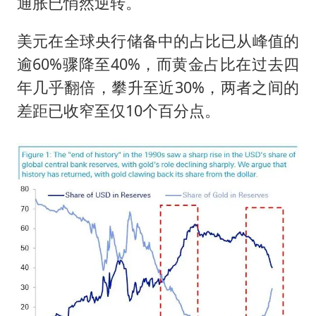
光伏八巨头签署“不低于成本价”倡议
通胀已悄然逆转。
台州《告全体市民书》：非必要不外出
美元在全球央行储备中的占比已从峰值的
胡彦斌获《歌手2026》歌王
逾60%骤降至40%，而黄金占比在过去四
宇树王兴兴被问了360多个问题
年几乎翻倍，攀升至近30%，两者之间的
微信新功能：你可以“撤回”你的撤回
差距已收窄至仅10个百分点。
视频丨森林温泉、油菜花海、丹崖碧水……解锁各地夏日限定体验
四川宜宾地震网友称睡觉被摇醒
夯实基础开新局