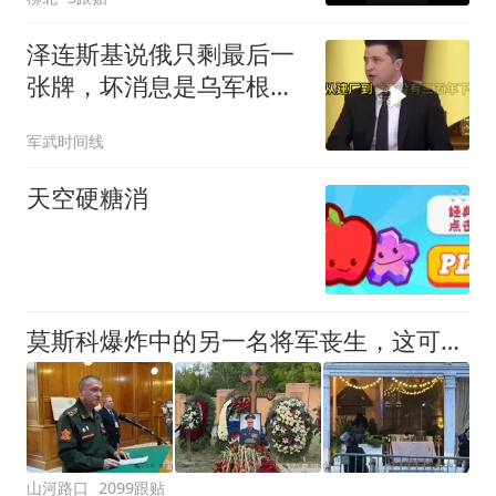
泽连斯基说俄只剩最后一
张牌，坏消息是乌军根本
拦不住
军武时间线
天空硬糖消
莫斯科爆炸中的另一名将军丧生，这可能是5名死者中的第3名
山河路口
2099跟贴