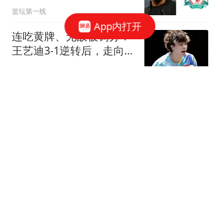
撼英超
篮坛第一线
App内打开
连吃黄牌、无故被罚分！
王艺迪3-1逆转后，走向裁
判的一个动作，看哭无数
晚雾空青
打工人
欧足联承认向因凡蒂诺绯
闻女友支付6位数款项，
主席强烈否认
甜度百分百21
重大转向！22岁失联女孩
线索锁定夺命，全程无防
护太揪心
笔墨V