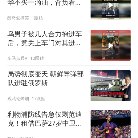
华不买一滴油，背负着出
人意料的任务！
酷奇爱搞笑
1跟贴
乌男子被几人合力抱进车
后，竟关上车门对其进行
殴打：乌强征现场
车马点兵V
10跟贴
局势彻底变天 朝鲜导弹部
队进驻俄罗斯
观武论烽烟
17跟贴
利物浦防线告急仅剩范迪
克！租借巴萨27岁中卫阿
劳霍救火