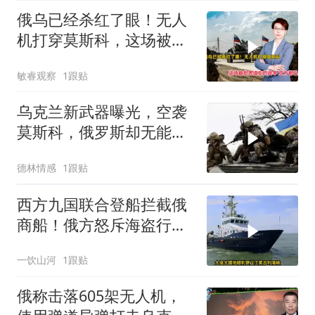
俄乌已经杀红了眼！无人
机打穿莫斯科，这场被世
界遗忘的战争，双方都已
敏睿观察
1跟贴
疯魔
乌克兰新武器曝光，空袭
莫斯科，俄罗斯却无能为
力？
德林情感
1跟贴
西方九国联合登船拦截俄
商船！俄方怒斥海盗行
为，深陷双重死局的普京
一饮山河
1跟贴
难道只能认栽？
俄称击落605架无人机，