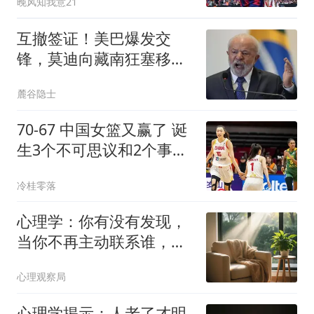
晚风知我意21
互撤签证！美巴爆发交
锋，莫迪向藏南狂塞移
民，中国正下一盘大棋
麓谷隐士
70-67 中国女篮又赢了 诞
生3个不可思议和2个事实
万次投篮没效果
冷桂零落
心理学：你有没有发现，
当你不再主动联系谁，生
活突然安静了
心理观察局
心理学揭示：人老了才明