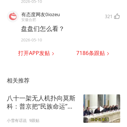
2026-05-10
有态度网友0iozeu
321
安徽合肥
盘盘们怎么看？
2026-05-10
打开APP发贴
7186
条跟贴
相关推荐
八十一架无人机扑向莫斯
科：普京把“民族命运”搬
出来的时候，说明后路已
小雪有话说
9跟贴
经堵死了