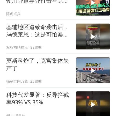
使用弹道导弹打击乌克兰
多地作为报复
陈虎点兵
基辅地区遭致命袭击后，
冯德莱恩：这是可怕暴
行，俄必须付出代价
权权前哨前沿
88跟贴
莫斯科炸了，克宫集体失
声了
揭秘世间万象
23跟贴
科技代差显著：反导拦截
率93% VS 35%
柳北
3跟贴