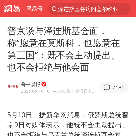
网易号
泽连斯基将访问塞尔维亚
“电影+”如何激发千亿级消费新活力？
普京谈与泽连斯基会面，
台风白海豚已进入24小时警戒线
称“愿意在莫斯科，也愿意在
泉州市委书记张毅恭被查
第三国”：既不会主动提出、
秘鲁和墨西哥宣布恢复外交关系
也不会拒绝与他会面
沙特土耳其巴基斯坦签署共同防务协议
中医教你一招提升气血
鲁中晨报
7186
台风白海豚或吞并鲸鱼 登陆地点更新
2026-05-10 10:14
·山东
·鲁中晨报官方网易号
全球首个长时储能一体化产业园量产
四川宜宾市高县4.9级地震致1人死亡
5月10日，据新华网消息：俄罗斯总统普
京9日对媒体表示，他既不会主动提出、
老中医：立秋后养心是关键
也不会拒绝与乌克兰总统泽连斯基会面。