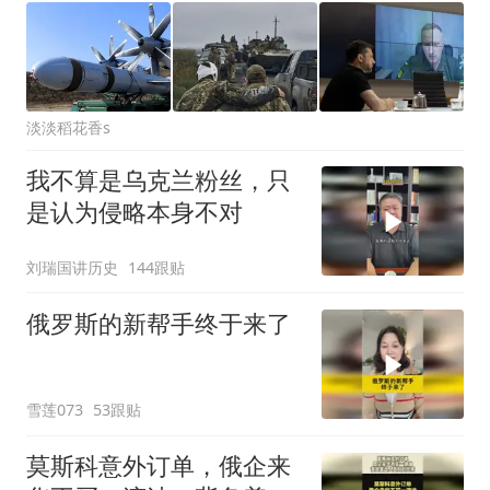
淡淡稻花香s
我不算是乌克兰粉丝，只
是认为侵略本身不对
刘瑞国讲历史
144跟贴
俄罗斯的新帮手终于来了
雪莲073
53跟贴
莫斯科意外订单，俄企来