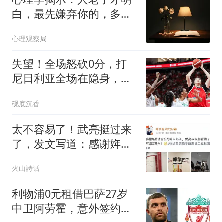
白，最先嫌弃你的，多半
是这两个人
心理观察局
失望！全场怒砍0分，打
尼日利亚全场在隐身，球
迷:对不起国手身份
砚底沉香
太不容易了！武亮挺过来
了，发文写道：感谢姩菡
请全公司喝奶茶，武亮叔
火山詩话
叔都眼馋了，等我回苏州
利物浦0元租借巴萨27岁
中卫阿劳霍，意外签约震