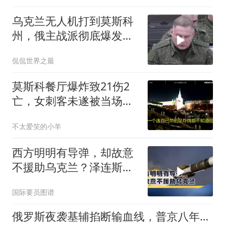
乌克兰无人机打到莫斯科
州，俄主战派彻底爆发：
普京，该战时状态了
侃侃世界之最
莫斯科餐厅爆炸致21伤2
亡，女刺客未遂被当场擒
获
不太爱笑的小羊
西方明明有导弹，却故意
不援助乌克兰？泽连斯基
直接戳穿套路
国际要员图谱
俄罗斯夜袭基辅掐断输血线，普京八年前一句狠话为何此时重提？