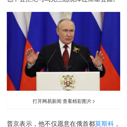
胡彦斌获《歌手2026》歌王
名创优品回应女子吐槽内裤质量差
飞机票免费退改真的来了
秋天的第一杯奶茶到底有多火
2名小孩玩手机低头幅度近乎折叠
38岁演员求职万岁山NPC成功
国防部：中国军队坚决反制任何闹海挑衅图谋
夯实基础开新局
打开网易新闻 查看精彩图片
普京表示，他不仅愿意在俄首都
莫斯科
，