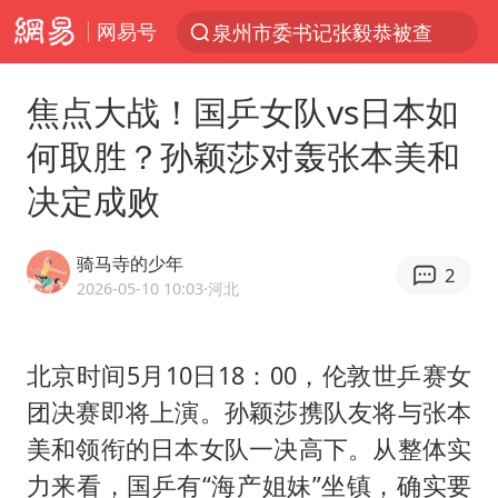
网易号
泉州市委书记张毅恭被查
“电影+”如何激发千亿级消费新活力？
焦点大战！国乒女队vs日本如
全球首个长时储能一体化产业园量产
何取胜？孙颖莎对轰张本美和
台风白海豚已进入24小时警戒线
决定成败
中国女篮70-67险胜尼日利亚女篮
四川宜宾市高县4.9级地震致1人死亡
骑马寺的少年
2
名创优品回应女子吐槽内裤质量差
2026-05-10 10:03
·河北
上海：台风白海豚或将带来龙卷风
出口禁令驱动有色板块大涨
北京时间5月10日18：00，伦敦世乒赛女
团决赛即将上演。
孙颖莎
携队友将与张本
胜宏科技：股票交易异常波动
美和领衔的日本女队一决高下。从整体实
秋天的第一杯奶茶到底有多火
力来看，国乒有“海产姐妹”坐镇，确实要