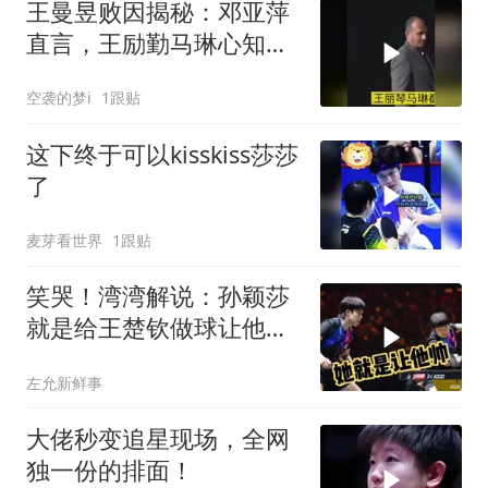
王曼昱败因揭秘：邓亚萍
直言，王励勤马琳心知肚
明
空袭的梦i
1跟贴
这下终于可以kisskiss莎莎
了
麦芽看世界
1跟贴
笑哭！湾湾解说：孙颖莎
就是给王楚钦做球让他帅
的，雨果没办法诶
左允新鲜事
大佬秒变追星现场，全网
独一份的排面！