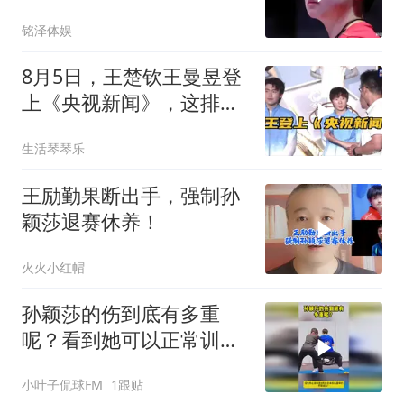
铭泽体娱
8月5日，王楚钦王曼昱登
上《央视新闻》，这排面
拉满了！
生活琴琴乐
王励勤果断出手，强制孙
颖莎退赛休养！
火火小红帽
孙颖莎的伤到底有多重
呢？看到她可以正常训练
就放心了！
小叶子侃球FM
1跟贴