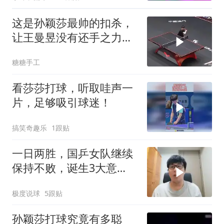
这是孙颖莎最帅的扣杀，
让王曼昱没有还手之力，
太狠了
糖糖手工
看莎莎打球，听取哇声一
片，足够吸引球迷！
搞笑奇趣乐
1跟贴
一日两胜，国乒女队继续
保持不败，诞生3大意
外，认清2个事实
极度说球
5跟贴
孙颖莎打球究竟有多聪