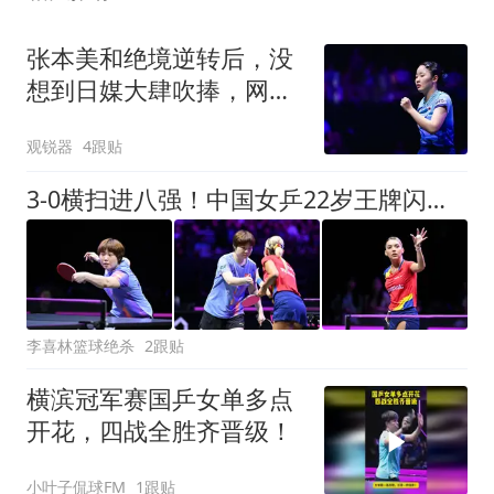
张本美和绝境逆转后，没
想到日媒大肆吹捧，网
友：大话别说太早
观锐器
4跟贴
3-0横扫进八强！中国女乒22岁王牌闪耀：看齐孙颖莎王曼昱当第三巨头？
李喜林篮球绝杀
2跟贴
横滨冠军赛国乒女单多点
开花，四战全胜齐晋级！
小叶子侃球FM
1跟贴