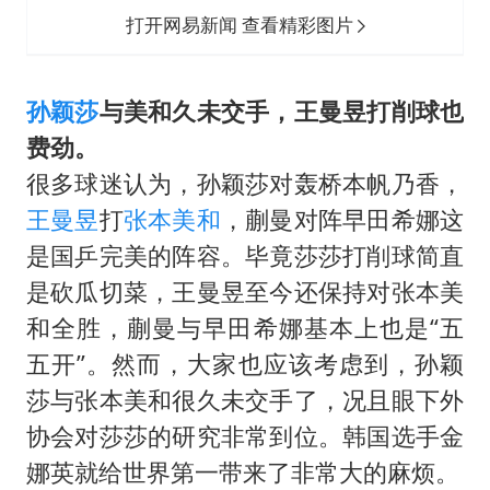
打开网易新闻 查看精彩图片
孙颖莎
与美和久未交手，
王曼昱
打削球也
费劲。
很多球迷认为，孙颖莎对轰桥本帆乃香，
王曼昱
打
张本美和
，蒯曼对阵早田希娜这
是国乒完美的阵容。毕竟莎莎打削球简直
是砍瓜切菜，王曼昱至今还保持对张本美
和全胜，蒯曼与早田希娜基本上也是“五
五开”。然而，大家也应该考虑到，孙颖
莎与张本美和很久未交手了，况且眼下外
协会对莎莎的研究非常到位。韩国选手金
娜英就给世界第一带来了非常大的麻烦。