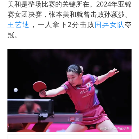
美和是整场比赛的关键所在。2024年亚锦
赛女团决赛，张本美和就曾击败孙颖莎、
王艺迪
，一人拿下2分击败
国乒女队
夺
冠。