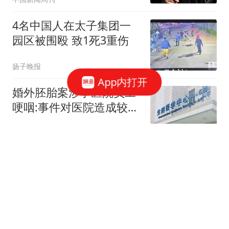
4名中国人在太子集团一
园区被围殴 致1死3重伤
扬子晚报
App内打开
婚外胚胎案涉事医院员工
哽咽:事件对医院造成较大
冲击
大风新闻
媒体:新西兰外长想"组
团"攻击中国导弹试射 结
果被打脸
环球时报国际
北京高校，领导班子调整