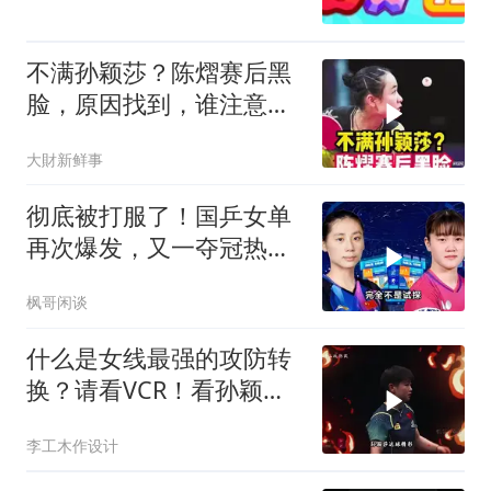
不满孙颖莎？陈熠赛后黑
脸，原因找到，谁注意她
扔球给莎莎举动c
大財新鲜事
彻底被打服了！国乒女单
再次爆发，又一夺冠热门
惨遭血洗
枫哥闲谈
什么是女线最强的攻防转
换？请看VCR！看孙颖莎
打球就是爽啊
李工木作设计