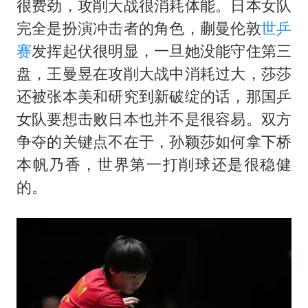
很费劲，攻削大战很消耗体能。日本女队
完全是扮演冲击者的角色，蒯曼伦敦
世乒
赛
发挥起伏很明显，一旦她没能守住第三
盘，王曼昱在攻削大战中消耗过大，莎莎
还被
张本美和
研究到新破绽的话，那国乒
女队要想击败日本也并不是很容易。双方
争夺的关键点不在于，孙颖莎如何拿下桥
本帆乃香，世界第一打削球还是很稳健
的。