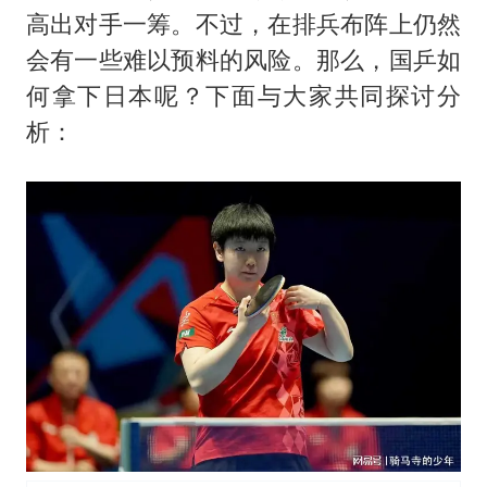
U17国足三连胜晋级明日之星半决赛
高出对手一筹。不过，在排兵布阵上仍然
国乒男单横滨冠军赛全军覆没
会有一些难以预料的风险。那么，国乒如
38岁演员求职万岁山NPC成功
何拿下日本呢？下面与大家共同探讨分
东航：国内客票提前14天免费退改
析：
胡彦斌韩磊 谁帮谁
胡彦斌获《歌手2026》歌王
百花奖开幕式
夯实基础开新局