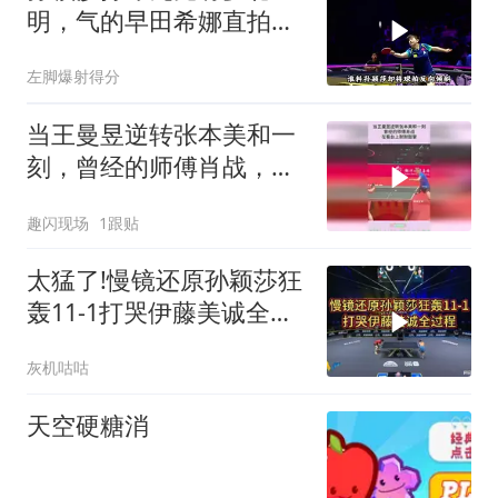
明，气的早田希娜直拍大
腿
左脚爆射得分
当王曼昱逆转张本美和一
刻，曾经的师傅肖战，在
看台上默默鼓掌！
趣闪现场
1跟贴
太猛了!慢镜还原孙颖莎狂
轰11-1打哭伊藤美诚全过
程，全场沸腾
灰机咕咕
天空硬糖消