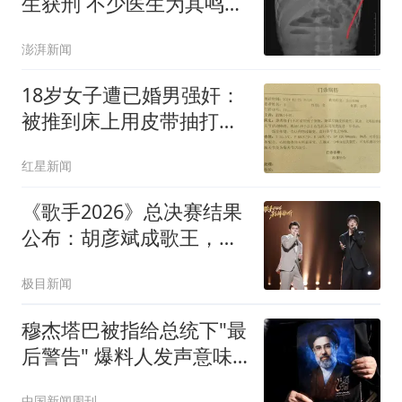
生获刑 不少医生为其鸣不
平
澎湃新闻
18岁女子遭已婚男强奸：
被推到床上用皮带抽打后
强奸
红星新闻
《歌手2026》总决赛结果
公布：胡彦斌成歌王，齐
豫第二，万妮达第三
极目新闻
穆杰塔巴被指给总统下"最
后警告" 爆料人发声意味
深长
中国新闻周刊