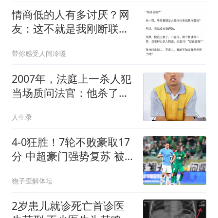
情商低的人有多讨厌？网
友：这不就是我刚断联系
的朋友吗
带你感受人间冷暖
2007年，法庭上一杀人犯
当场质问法官：他杀了四
个女人。 不是三个，是四
人生录
个。 为什么只说我杀了三
个？
4-0狂胜！7轮不败豪取17
分 中超豪门强势复苏 被
扣5分依旧跻身前三
狍子歪解体坛
2岁患儿就诊死亡首诊医