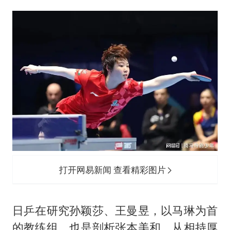
打开网易新闻 查看精彩图片
日乒在研究孙颖莎、王曼昱，以马琳为首
的教练组，也是剖析张本美和。从相持厚