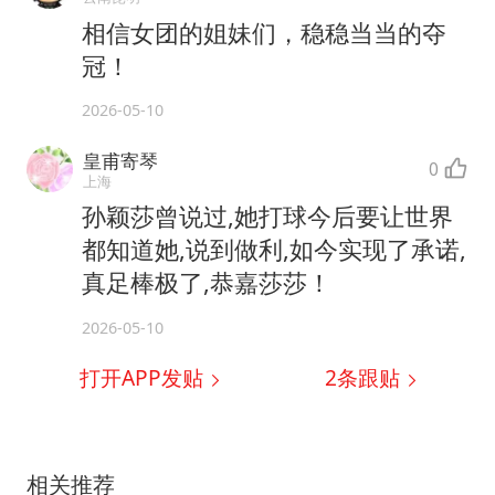
相信女团的姐妹们，稳稳当当的夺
冠！
2026-05-10
皇甫寄琴
0
上海
孙颖莎曾说过,她打球今后要让世界
都知道她,说到做利,如今实现了承诺,
真足棒极了,恭嘉莎莎！
2026-05-10
打开APP发贴
2
条跟贴
相关推荐