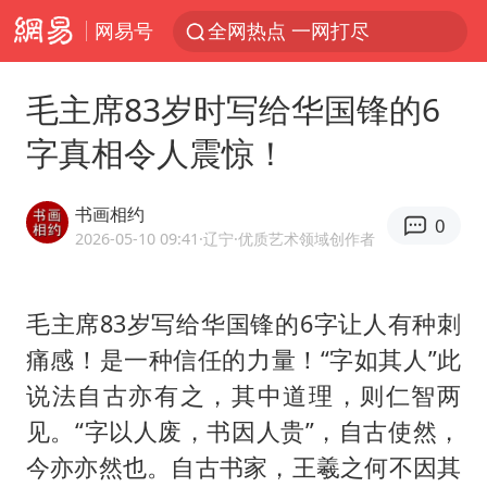
网易号
全网热点 一网打尽
毛主席83岁时写给华国锋的6
字真相令人震惊！
书画相约
0
2026-05-10 09:41
·辽宁
·优质艺术领域创作者
毛主席83岁写给华国锋的6字让人有种刺
痛感！是一种信任的力量！“字如其人”此
说法自古亦有之，其中道理，则仁智两
见。“字以人废，书因人贵”，自古使然，
今亦亦然也。自古书家，
王羲之
何不因其