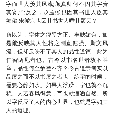
字而世人羡其风流;颜真卿何不因其字赞
其宽严;反之，赵孟頫也因其书世人贬其
媚俗;宋徽宗也因其书世人唾其颓废？
窃以为，字体之瘦硬方正、丰腴媚遒，如
是能反映其人性格之刚直倔强、斯文风
流，但却反映不了其人的品性道德。此为
仁智两见者也。古今以书名世者枚不胜
举，品性何至参差不齐？今古追崇者实以
品度之而不以书度之者也。练字的时候，
需要心静如水。如果人浮躁，字也就不沉
稳。人若春风得意，字也就潇洒自然。所
以字反应了人的内心世界，也就是字如其
人的道理。