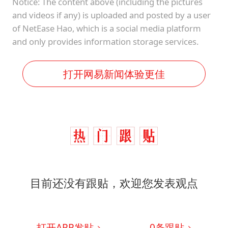
Notice: The content above (including the pictures
and videos if any) is uploaded and posted by a user
of NetEase Hao, which is a social media platform
and only provides information storage services.
打开网易新闻体验更佳
目前还没有跟贴，欢迎您发表观点
打开APP发贴
0
条跟贴