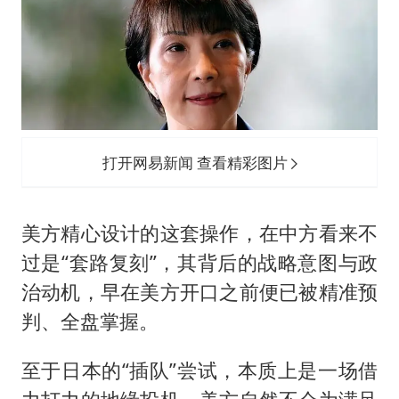
打开网易新闻 查看精彩图片
美方精心设计的这套操作，在中方看来不
过是“套路复刻”，其背后的战略意图与政
治动机，早在美方开口之前便已被精准预
判、全盘掌握。
至于日本的“插队”尝试，本质上是一场借