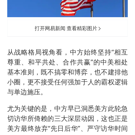
打开网易新闻 查看精彩图片
从战略格局视角看，中方始终坚持“相互
尊重、和平共处、合作共赢”的中美相处
基本准则，既不搞零和博弈，也不建排他
小圈，更不接受任何强加于人的霸权逻辑
与单边施压。
尤为关键的是，中方早已洞悉美方此轮急
切访华所倚赖的三大深层动因，这也正是
美方最终放弃“先日后华”、严守访华时间