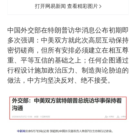
打开网易新闻 查看精彩图片
中国外交部在特朗普访华消息公布初期即
多次强调：中美双方就此次高层互动保持
密切磋商，但所有安排必须建立在相互尊
重、平等互信的基础之上；任何企图通过
行程设计施加政治压力、制造舆论胁迫的
做法，中方均坚决反对、绝不接受。