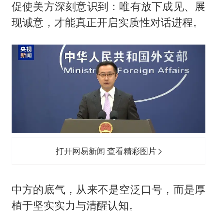
促使美方深刻意识到：唯有放下成见、展
现诚意，才能真正开启实质性对话进程。
打开网易新闻 查看精彩图片
中方的底气，从来不是空泛口号，而是厚
植于坚实实力与清醒认知。