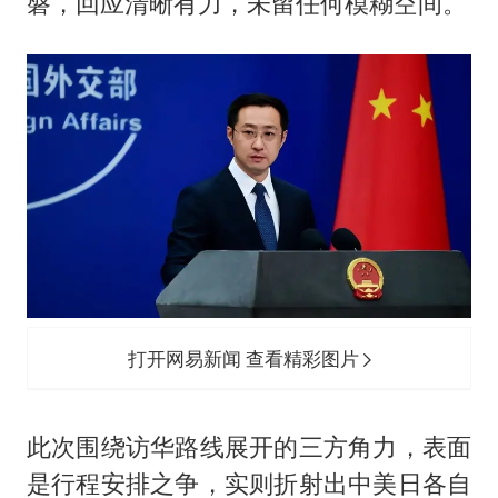
磐，回应清晰有力，未留任何模糊空间。
打开网易新闻 查看精彩图片
此次围绕访华路线展开的三方角力，表面
是行程安排之争，实则折射出中美日各自