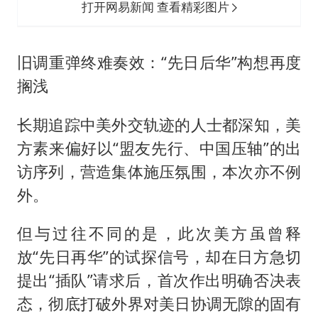
打开网易新闻 查看精彩图片
旧调重弹终难奏效：“先日后华”构想再度
搁浅
长期追踪中美外交轨迹的人士都深知，美
方素来偏好以“盟友先行、中国压轴”的出
访序列，营造集体施压氛围，本次亦不例
外。
但与过往不同的是，此次美方虽曾释
放“先日再华”的试探信号，却在日方急切
提出“插队”请求后，首次作出明确否决表
态，彻底打破外界对美日协调无隙的固有