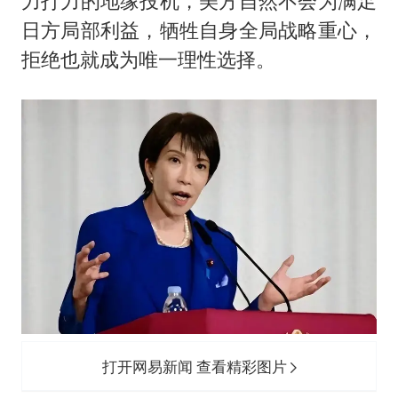
力打力的地缘投机，美方自然不会为满足
日方局部利益，牺牲自身全局战略重心，
拒绝也就成为唯一理性选择。
打开网易新闻 查看精彩图片