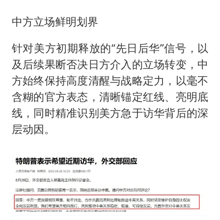
中方立场鲜明划界
针对美方初期释放的“先日后华”信号，以
及后续果断否决日方介入的立场转变，中
方始终保持高度清醒与战略定力，以毫不
含糊的官方表态，清晰锚定红线、亮明底
线，同时精准识别美方急于访华背后的深
层动因。