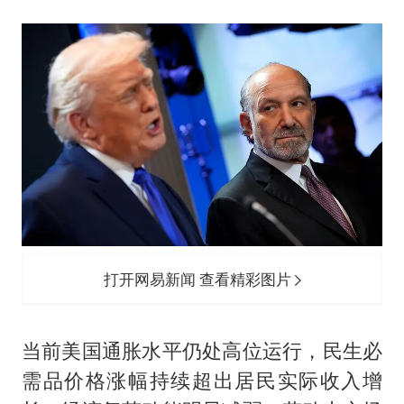
打开网易新闻 查看精彩图片
当前美国通胀水平仍处高位运行，民生必
需品价格涨幅持续超出居民实际收入增