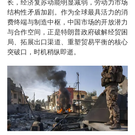
长，经济复苏动能明显减弱，劳动力市场
结构性矛盾加剧。作为全球最具活力的消
费终端与制造中枢，中国市场的开放潜力
与合作空间，正是特朗普政府破解经贸困
局、拓展出口渠道、重塑贸易平衡的核心
突破口，时机稍纵即逝。