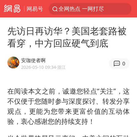
网易号
全网热点 一网打尽
先访日再访华？美国老套路被
看穿，中方回应硬气到底
安珈使者啊
0
2026-05-10 09:34
·浙江
在阅读本文之前，诚邀您轻点“关注”，这
不仅便于您随时参与深度探讨、转发分享
观点，更能为您带来更富价值的互动体
验，衷心感谢您的持续支持！