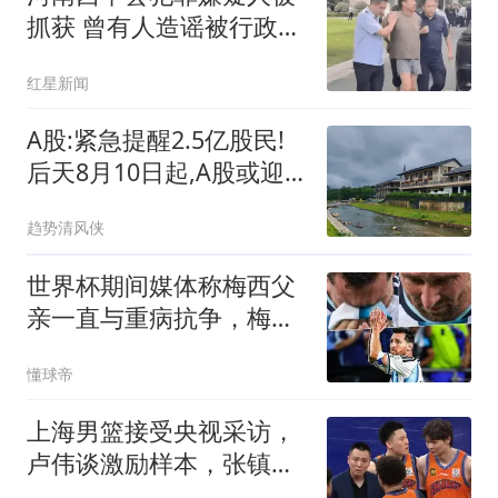
抓获 曾有人造谣被行政处
罚
红星新闻
A股:紧急提醒2.5亿股民!
后天8月10日起,A股或迎
大级别逼空行情吗?
趋势清风侠
世界杯期间媒体称梅西父
亲一直与重病抗争，梅西
首战进球后落泪
懂球帝
上海男篮接受央视采访，
卢伟谈激励样本，张镇麟
谈成长，李弘权谈拼搏，