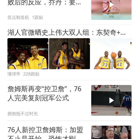
败后的反应，乔丹：要不
要我教你
笑点制造机
1跟贴
湖人官微晒史上伟大双人组：东契奇+里夫斯在列，詹眉缺席
懂球帝
226跟贴
詹姆斯再变“控卫詹”，76
人完美复刻冠军公式
拥抱抵不过时光
76人新控卫詹姆斯：加盟
不止是开始，恐怖才刚刚