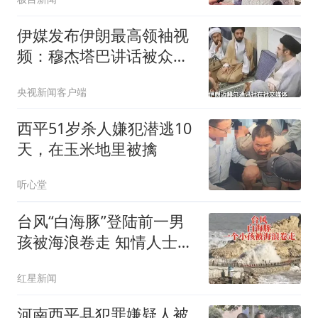
伊媒发布伊朗最高领袖视
频：穆杰塔巴讲话被众人
围住
央视新闻客户端
西平51岁杀人嫌犯潜逃10
天，在玉米地里被擒
听心堂
台风“白海豚”登陆前一男
孩被海浪卷走 知情人士发
声
红星新闻
河南西平县犯罪嫌疑人被