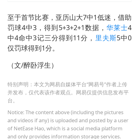
至于首节比赛，亚历山大7中1低迷，借助
罚球4中3，得到5+3+2+1数据，
华莱士
4
中4命中3记三分得到11分，
里夫斯
5中0
仅罚球得到1分。
（文/醉卧浮生）
特别声明：本文为网易自媒体平台“网易号”作者上传
并发布，仅代表该作者观点。网易仅提供信息发布平
台。
Notice: The content above (including the pictures
and videos if any) is uploaded and posted by a user
of NetEase Hao, which is a social media platform
and only provides information storage services.