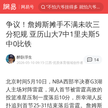
网易号
“不怕六爷挂得多 就怕六爷挂一颗”
白海豚将正面袭击贯穿浙江
争议！詹姆斯摊手不满未吹三
多家A股公司收到美国关税退款
分犯规 亚历山大7中1里夫斯5
直击东北超：哈尔滨vs通辽
中0比铁
视频丨中国东方电气集团原党组副书记、董事宋致远被查
香港宏福苑火灾或由烟头引起
醉卧浮生
14
酒店回应车内过夜被收150元
2026-05-10 09:15
·江西
·优质体育领域创作者
36岁男演员成景区NPC后人气爆棚
几元成本的AI广告导致千万市值蒸发
北京时间5月10日，NBA西部半决赛G3湖
人主场对阵雷霆，湖人首节被雷霆高效的
浙江台州《告全体市民书》
投篮准星压制一度落后10分，所幸湖人反
梁家辉：到内地拍戏不是北上是回归
扑追到首节25-31结束落后雷霆。詹姆斯