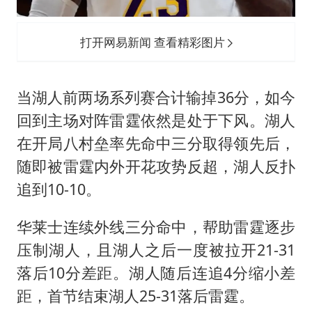
打开网易新闻 查看精彩图片
当湖人前两场系列赛合计输掉36分，如今
回到主场对阵雷霆依然是处于下风。湖人
在开局八村垒率先命中三分取得领先后，
随即被雷霆内外开花攻势反超，湖人反扑
追到10-10。
华莱士连续外线三分命中，帮助雷霆逐步
压制湖人，且湖人之后一度被拉开21-31
落后10分差距。湖人随后连追4分缩小差
距，首节结束湖人25-31落后雷霆。