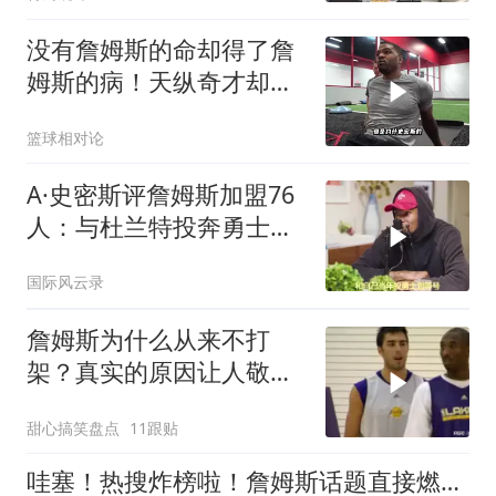
没有詹姆斯的命却得了詹
姆斯的病！天纵奇才却成
为时代的早产儿！
篮球相对论
A·史密斯评詹姆斯加盟76
人：与杜兰特投奔勇士不
同
国际风云录
詹姆斯为什么从来不打
架？真实的原因让人敬
佩！
甜心搞笑盘点
11跟贴
哇塞！热搜炸榜啦！詹姆斯话题直接燃爆全网！