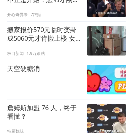
开始！
开心奇异果
7跟贴
搬家报价570元临时变卦
成5060元才肯搬上楼 女子
傻眼
极目新闻
1.9万跟贴
天空硬糖消
詹姆斯加盟 76 人，终于
看懂？
特厨魏味