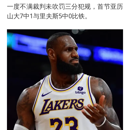
郑丽文：台湾从来没有“独立”过
一度不满裁判未吹罚三分犯规，首节亚历
茅台部分直营店飞天茅台提价
山大7中1与
里夫斯
5中0比铁。
梁家辉百花奖演讲落泪
人民的健康、体质、幸福一脉相承