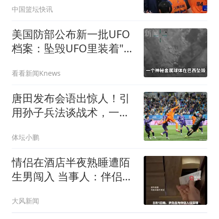
中国篮坛快讯
王哲林谈职业生涯圆满！
美国防部公布新一批UFO
档案：坠毁UFO里装着"人
体"
看看新闻Knews
唐田发布会语出惊人！引
用孙子兵法谈战术，一番
发言格局拉满
体坛小鹏
情侣在酒店半夜熟睡遭陌
生男闯入 当事人：伴侣被
看光
大风新闻