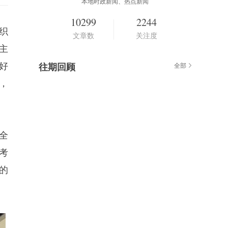
本地时政新闻、热点新闻
10299
2244
织
文章数
关注度
主
好
往期回顾
全部
，
全
考
的