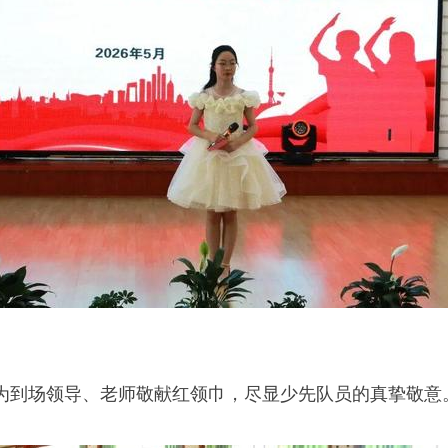
为到场领导、老师敬献红领巾，尽显少先队员的真挚敬意