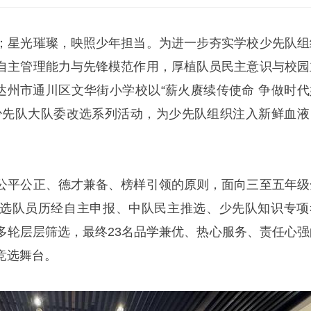
；星光璀璨，映照少年担当。为进一步夯实学校少先队组
自主管理能力与先锋模范作用，厚植队员民主意识与校园
，达州市通川区文华街小学校以“薪火赓续传使命 争做时代
少先队大队委改选系列活动，为少先队组织注入新鲜血液
公平公正、德才兼备、榜样引领的原则，面向三至五年级
选队员历经自主申报、中队民主推选、少先队知识专项
多轮层层筛选，最终23名品学兼优、热心服务、责任心强
竞选舞台。