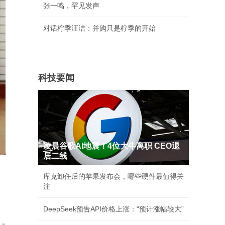
张一鸣，罕见发声
对话柠季汪洁：并购只是柠季的开始
科技要闻
凌晨谷歌AI地震！4位大牛离职 CEO退
居二线
库克卸任后的苹果发布会，哪些硬件最值得关
注
。
DeepSeek预告API价格上涨：“预计涨幅较大”