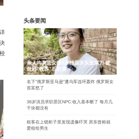
头条要闻
详
决
校
亲人均离去女孩8岁独居床头放菜刀 被
老师"收养"后逆袭
名下"俄罗斯亚马逊"遭乌军连环轰炸 俄罗斯女
首富怒了
38岁演员求职景区NPC:收入基本断了 每月几
千块都没有
租客在上锁柜子里发现遗像吓哭 房东曾称就
爱租给男生