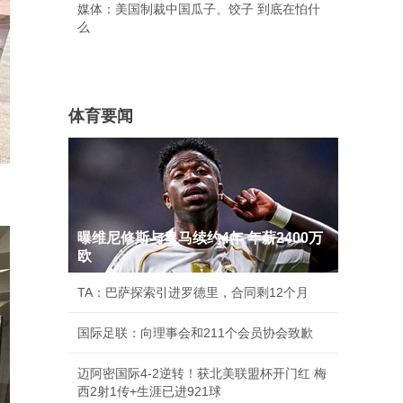
媒体：美国制裁中国瓜子、饺子 到底在怕什
么
体育要闻
曝维尼修斯与皇马续约4年 年薪2400万
欧
TA：巴萨探索引进罗德里，合同剩12个月
国际足联：向理事会和211个会员协会致歉
迈阿密国际4-2逆转！获北美联盟杯开门红 梅
西2射1传+生涯已进921球