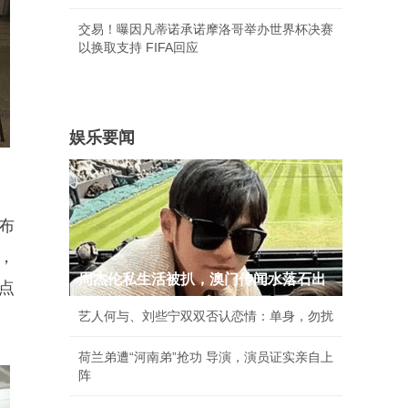
交易！曝因凡蒂诺承诺摩洛哥举办世界杯决赛
以换取支持 FIFA回应
娱乐要闻
布
，
周杰伦私生活被扒，澳门传闻水落石出
点
艺人何与、刘些宁双双否认恋情：单身，勿扰
荷兰弟遭“河南弟”抢功 导演，演员证实亲自上
阵