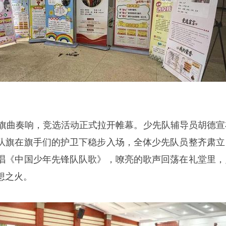
出旗曲奏响，竞选活动正式拉开帷幕。少先队辅导员胡德宣
队旗在旗手们的护卫下稳步入场，全体少先队员整齐肃立
唱《中国少年先锋队队歌》，嘹亮的歌声回荡在礼堂里，
想之火。