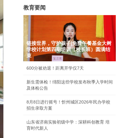
教育要闻
链接世界，守护孩子|免费午餐基金大树
学校计划第四期培训（校长班）圆满结
束
600分被劝退！距离开学仅7天
新生需体检！绵阳这些学校发布秋季入学时间
及体检公告
8月8日进行摇号！忻州城区2026年民办学校
招生录取方案
山东省济南实验初级中学：深耕科创教育 培
育时代新人