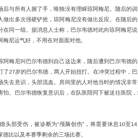
场后与所有人握了手，唯独没有理睬琼阿梅尼。随后的训
人做出多次强硬铲抢，琼阿梅尼没有做出反应。在随后的
分在同一组。据消息人士称，巴尔韦德对此向琼阿梅尼说
阿梅尼运气好，不用在对面面对他。
琼阿梅尼叫巴尔韦德到自己这边来，随后遭到巴尔韦德的
打了27岁的巴尔韦德，两人开始扭打。在冲突过程中，巴
场失去意识，头部流血。房间里的人对他当时的情况非常
害怕。巴尔韦德恢复意识后，在队医陪同下被送往医院，
德头部受伤，被诊断为“颅脑创伤”，将需要休息10至14
家德比以及本赛季剩余的三场比赛。