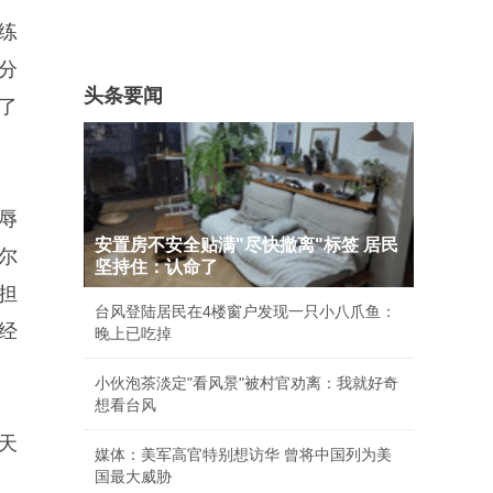
练
分
头条要闻
了
辱
安置房不安全贴满"尽快撤离"标签 居民
尔
坚持住：认命了
担
台风登陆居民在4楼窗户发现一只小八爪鱼：
经
晚上已吃掉
小伙泡茶淡定"看风景"被村官劝离：我就好奇
想看台风
天
媒体：美军高官特别想访华 曾将中国列为美
国最大威胁