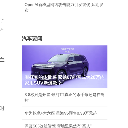
OpenAI新模型网络攻击能力引发警惕 延期发
布
了
个
汽车要闻
主
实打实的体量感 家越07能否成为20万内
家用SUV新爆款？
3.8秒只是开胃 银河TT真正的杀手锏还是在驾
控
时
华为乾崑+大六座 星海V6预售8.99万元起
深蓝S05这波智驾 背地里果然有“高人”