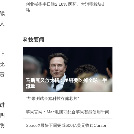
创业板指半日跌2.18% 医药、大消费板块走
强
续
人
科技要闻
上
比
责
马斯克又放大招：星链要吃掉全球一半
流量
“苹果测试长鑫科技存储芯片”
进
苹果官网：Mac电脑可配合苹果智能使用千问
四
明
SpaceX最快下周完成600亿美元收购Cursor