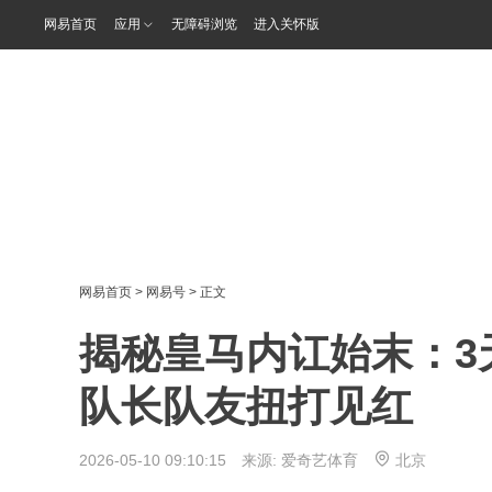
网易首页
应用
无障碍浏览
进入关怀版
网易首页
>
网易号
> 正文
揭秘皇马内讧始末：3
队长队友扭打见红
2026-05-10 09:10:15 来源:
爱奇艺体育
北京