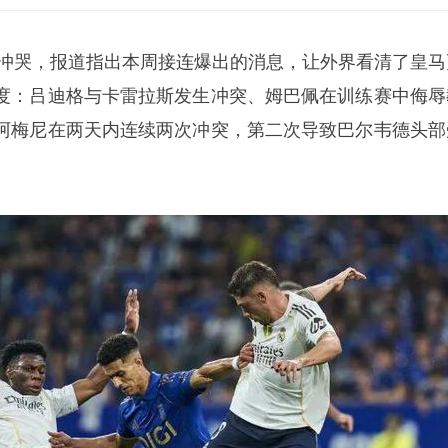
内冲哭，报道指出本周接连爆出的消息，让外界看清了皇马
度：吕迪格与卡雷拉斯发生冲突、
姆巴佩
在训练赛中侮辱
阿梅尼在两天内连续两次冲突，第二次导致巴尔韦德头部