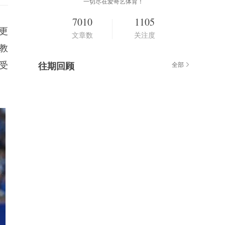
一切尽在爱奇艺体育！
7010
1105
更
文章数
关注度
教
受
往期回顾
全部