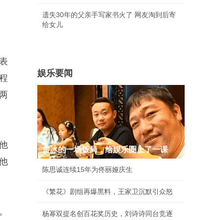
遗失30年的父亲手写家书火了 网友淘到后寄
给女儿
表
娱乐要闻
程
两
他
贾冰的一场饭局，给娱乐圈上了一课
他
陈思诚连续15年为佟丽娅庆生
《繁花》剧组再爆黑料，王家卫沉默引众怒
。
杨幂双提名创百花奖历史，刘诗诗同台竞逐