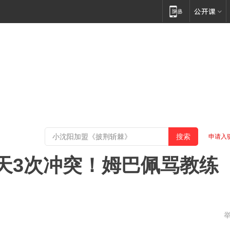
申请入
天3次冲突！姆巴佩骂教练