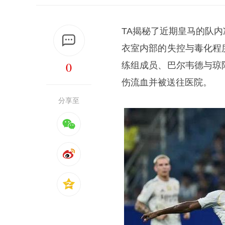
TA揭秘了近期皇马的队
衣室内部的失控与毒化程
0
练组成员、巴尔韦德与琼
伤流血并被送往医院。
分享至