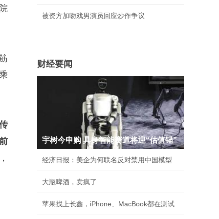
院
被资方加吻戏男演员回应炒作争议
筋
财经要闻
乘
传
宇树今申购 具身智能赛道将迎“估值锚”
前
，
经济日报：美企为何联名反对禁用中国模型
大瓶啤酒，卖疯了
苹果找上长鑫，iPhone、MacBook都在测试