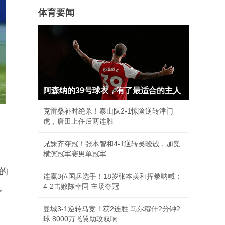
体育要闻
阿森纳的39号球衣，有了最适合的主人
克雷桑补时绝杀！泰山队2-1惊险逆转津门
虎，唐田上任后两连胜
兄妹齐夺冠！张本智和4-1逆转吴晙诚，加冕
横滨冠军赛男单冠军
的
连赢3位国乒选手！18岁张本美和挥拳呐喊：
4-2击败陈幸同 主场夺冠
。
曼城3-1逆转马竞！获2连胜 马尔穆什2分钟2
球 8000万飞翼助攻双响