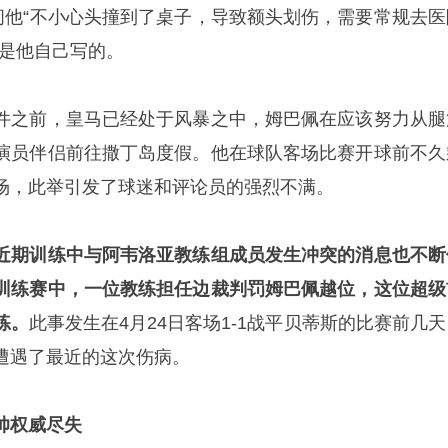
期间他“不小心头撞到了桌子，导致额头划伤，需要常规去医
明是他自己写的。
件之前，皇马已经处于风暴之中，姆巴佩在应该努力从腿
演员伴侣前往撒丁岛度假。他在球队客场比赛开球前不久
场，此举引发了球迷和评论员的强烈不满。
近期训练中与
阿韦洛亚
教练组成员发生冲突的消息也不断
训练赛中，一位教练担任边裁判罚姆巴佩越位，这位超级
练。
此事发生在4月24日客场1-1战平贝蒂斯的比赛前几天
遭遇了最近的这次伤病。
帅权威尽失