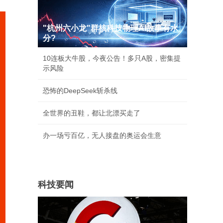
"杭州六小龙"群核科技物理AI故事有水
分?
10连板大牛股，今夜公告！多只A股，密集提
示风险
恐怖的DeepSeek斩杀线
全世界的丑鞋，都让北漂买走了
办一场亏百亿，无人接盘的奥运会生意
科技要闻