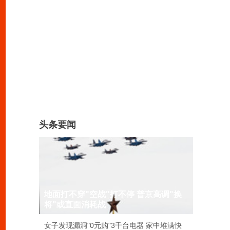
头条要闻
地面打不穿"空战"打不停 普京高调"换
将"或直面消耗战
女子发现漏洞"0元购"3千台电器 家中堆满快