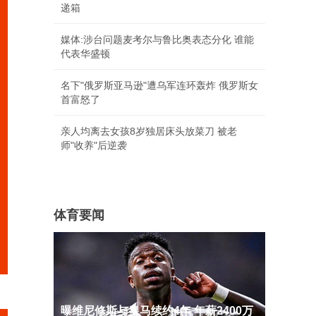
递箱
媒体:涉台问题麦考尔与鲁比奥表态分化 谁能
代表华盛顿
名下"俄罗斯亚马逊"遭乌军连环轰炸 俄罗斯女
首富怒了
亲人均离去女孩8岁独居床头放菜刀 被老
师"收养"后逆袭
体育要闻
曝维尼修斯与皇马续约4年 年薪2400万