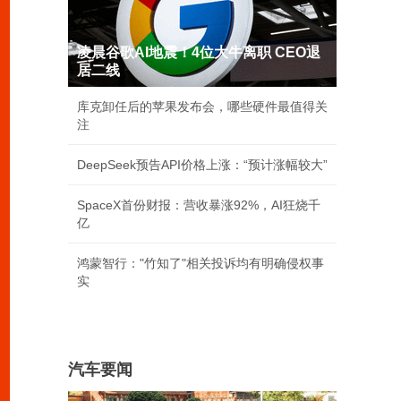
凌晨谷歌AI地震！4位大牛离职 CEO退
居二线
库克卸任后的苹果发布会，哪些硬件最值得关
注
DeepSeek预告API价格上涨：“预计涨幅较大”
SpaceX首份财报：营收暴涨92%，AI狂烧千
亿
鸿蒙智行："竹知了"相关投诉均有明确侵权事
实
汽车要闻