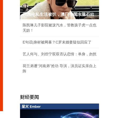
周杰伦私生活被扒，澳门传闻水落石出
陈凯琳儿子影院被泼汽水，管教孩子虎一点也
无妨！
E句话|身材被网暴？C罗未婚妻疑似回应了
艺人何与、刘些宁双双否认恋情：单身，勿扰
荷兰弟遭“河南弟”抢功 导演，演员证实亲自上
阵
财经要闻