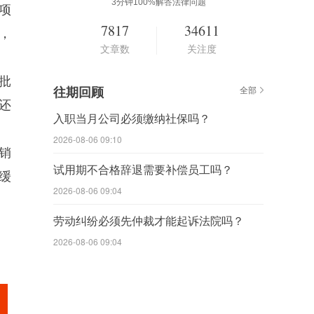
3分钟100%解答法律问题
项
7817
34611
，
文章数
关注度
批
往期回顾
全部
还
入职当月公司必须缴纳社保吗？
。
2026-08-06 09:10
销
试用期不合格辞退需要补偿员工吗？
缓
2026-08-06 09:04
劳动纠纷必须先仲裁才能起诉法院吗？
2026-08-06 09:04