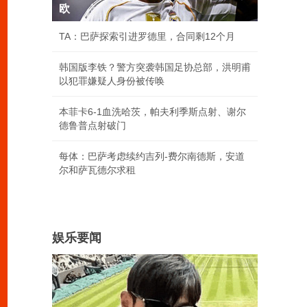
欧
TA：巴萨探索引进罗德里，合同剩12个月
韩国版李铁？警方突袭韩国足协总部，洪明甫
以犯罪嫌疑人身份被传唤
本菲卡6-1血洗哈茨，帕夫利季斯点射、谢尔
德鲁普点射破门
每体：巴萨考虑续约吉列-费尔南德斯，安道
尔和萨瓦德尔求租
娱乐要闻