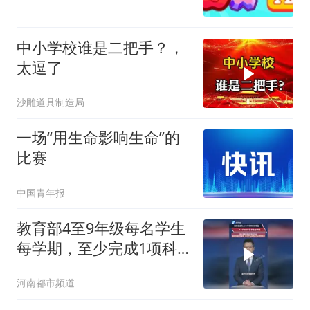
中小学校谁是二把手？，
太逗了
沙雕道具制造局
一场“用生命影响生命”的
比赛
中国青年报
教育部4至9年级每名学生
每学期，至少完成1项科
学探究任务，纳入学生综
河南都市频道
合素质评价档案不另作考
试要求