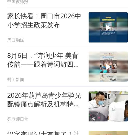
中国教师报
家长快看！周口市2026中
小学招生政策发布
周口融媒
8月6日，“诗润少年 美育
传韵——跟着诗词游四
川”研学活动正式开营
封面新闻
2026年葫芦岛青少年验光
配镜痛点解析及机构特点
盘点对比
乔老师日常
汉字变形记太有趣了！边