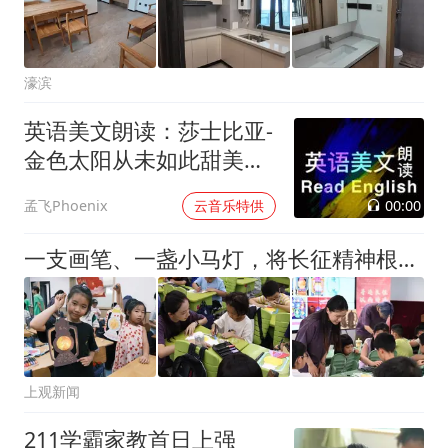
濠滨
英语美文朗读：莎士比亚-
金色太阳从未如此甜美吻
过
00:00
孟飞Phoenix
云音乐特供
一支画笔、一盏小马灯，将长征精神根植少年心底
上观新闻
211学霸家教首日上强