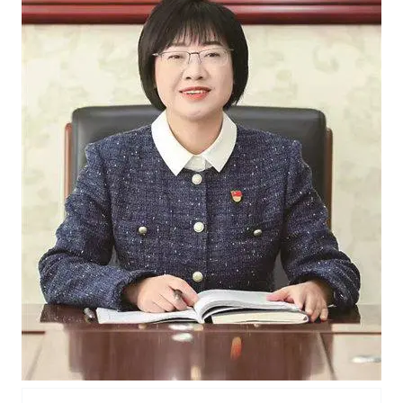
张本智和：零封向鹏不意外
今年第二强台风将带来多大影响
“准2万亿”之城点名支持三所大学
习近平心系体育强国建设