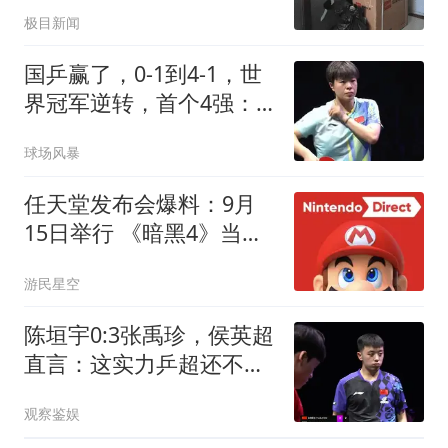
傻眼
极目新闻
国乒赢了，0-1到4-1，世
界冠军逆转，首个4强：
王艺迪太牛了，击败朱雨
球场风暴
玲
任天堂发布会爆料：9月
15日举行 《暗黑4》当天
上
游民星空
陈垣宇0:3张禹珍，侯英超
直言：这实力乒超还不开
放？差距太明显
观察鉴娱