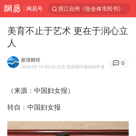
网易号
伊斯兰版北约来了吗
四川宜宾3.4级地震
美育不止于艺术 更在于润心立
网约车司机充电时猝死保险拒赔
人
陕西柞水泥石流已致2死 仍有1人失联
泰国初中生饮弹自尽前开了26枪
新浪财经
0
多所高校取消艺考
2026-05-10 08:52
·北京
·优质财经领域创作者
云南一地村民过火把节意外灼伤16人
（来源：中国妇女报）
店主称换“青海拉面”招牌后生意更好
上半年国内居民出游人次34.63亿
转自：中国妇女报
22岁女生独闯南太行失联12天
薛之谦杭州站演唱会取消