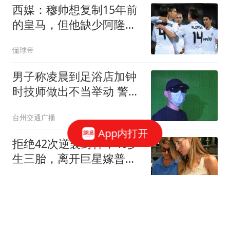
西媒：穆帅想复制15年前
的皇马，但他缺少阿隆索
这样的球员
懂球帝
男子称凌晨到足浴店加钟
时技师做出不当举动 警方
回应
台州交通广播
App内打开
拒绝42次逆袭封神，46岁
生三胎，离开巨星嫁普通
人，吉赛尔的选择让多少
东方不败然多多
女人清醒
牛弹琴：中东迎来历史性
一天 美国以色列肯定五味