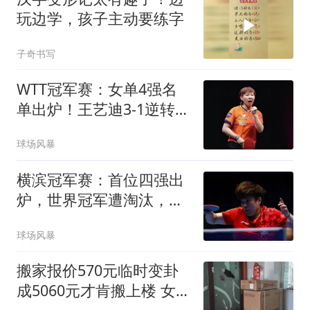
玩边学，孩子主动要练字
子奇书写
WTT冠军赛：女单4强名
单出炉！王艺迪3-1逆转晋
级，朱雨玲出局
球场风暴
横滨冠军赛：首位四强出
炉，世界冠军遭淘汰，王
艺迪对阵张本美和
球场风暴
搬家报价570元临时变卦
成5060元才肯搬上楼 女子