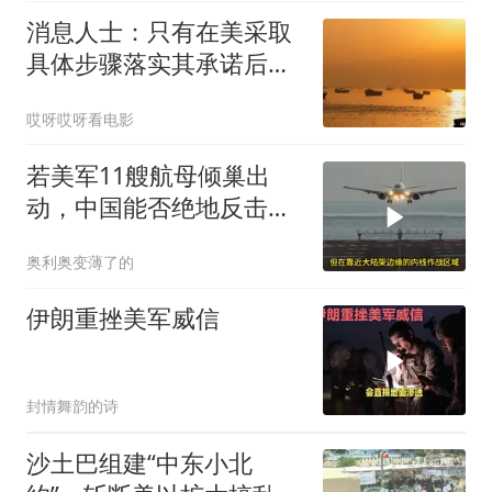
消息人士：只有在美采取
具体步骤落实其承诺后，
海峡才会重新开放
哎呀哎呀看电影
若美军11艘航母倾巢出
动，中国能否绝地反击？
真相让你脊背发凉
奥利奥变薄了的
伊朗重挫美军威信
封情舞韵的诗
沙土巴组建“中东小北