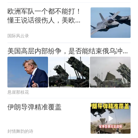
欧洲军队一个都不能打！
懂王说话很伤人，美欧裂
痕正越来越大
国际风云录
美国高层内部纷争，是否能结束俄乌冲突，懂王说了不算？
悬崖那枝花
伊朗导弹精准覆盖
封情舞韵的诗