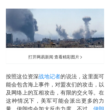
胡彦斌韩磊 谁帮谁
胡彦斌获《歌手2026》歌王
我国外贸延续良好增长态势
“新疆阿勒泰八月能滑雪”不实
夯实基础开新局
打开网易新闻 查看精彩图片
按照这位资深
战地记者
的说法，这里面可
能会包含海上事件，对盟友们的攻击，以
及网络上的互相攻击，有限的交火等。在
这种情况下，美军可能会派出更多的力
量，伊朗也会加大反击力度。不过，
伊朗