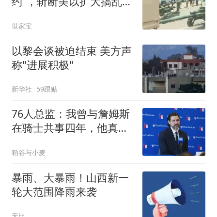
约”，斩断美以扩大搞乱中
东的战略
世家宝
以黎会谈被迫结束 美方声
称"进展积极"
新华社
59跟贴
76人总监：我曾与詹姆斯
在骑士共事四年，他真的
是一个了不起的人
稻谷与小麦
暴雨、大暴雨！山西新一
轮大范围降雨来袭
无比