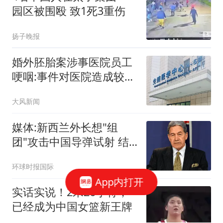
园区被围殴 致1死3重伤
扬子晚报
婚外胚胎案涉事医院员工
哽咽:事件对医院造成较大
冲击
大风新闻
媒体:新西兰外长想"组
团"攻击中国导弹试射 结
果被打脸
环球时报国际
App内打开
实话实说！2米26小将，
已经成为中国女篮新王牌