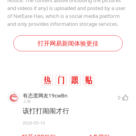
Notice: The content above (including the pictures
and videos if any) is uploaded and posted by a user
of NetEase Hao, which is a social media platform
and only provides information storage services.
打开网易新闻体验更佳
有态度网友19cwBn
0
上海
该打打闹闹才行
2026-05-10