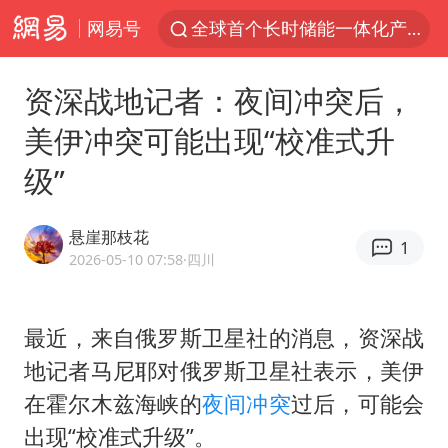
网易号
全球首个长时储能一体化产业园量产
台风白海豚已进入24小时警戒线
资深战地记者：夜间冲突后，
四川宜宾市高县4.9级地震致1人死亡
美伊冲突可能出现“校准式升
中国女篮70-67险胜尼日利亚女篮
级”
名创优品回应女子吐槽内裤质量差
上海：台风白海豚或将带来龙卷风
悬崖那枝花
1
国防部：中国军队坚决反制任何闹海挑衅图谋
2026-05-10 07:58
·四川
U17国足三连胜晋级明日之星半决赛
国乒男单横滨冠军赛全军覆没
最近，来自俄罗斯卫星社的消息，资深战
地记者马尼耶对俄罗斯卫星社表示，美伊
38岁演员求职万岁山NPC成功
在霍尔木兹海峡的
夜间冲突
过后，可能会
日本试射“战斧”导弹，国防部回应
出现“校准式升级”。