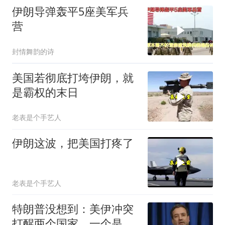
伊朗导弹轰平5座美军兵
营
封情舞韵的诗
美国若彻底打垮伊朗，就
是霸权的末日
老表是个手艺人
伊朗这波，把美国打疼了
老表是个手艺人
特朗普没想到：美伊冲突
打醒两个国家，一个是越