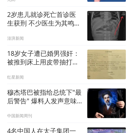
2岁患儿就诊死亡首诊医
生获刑 不少医生为其鸣不
平
澎湃新闻
18岁女子遭已婚男强奸：
被推到床上用皮带抽打后
强奸
红星新闻
穆杰塔巴被指给总统下"最
后警告" 爆料人发声意味
深长
中国新闻周刊
4名中国人在太子集团一