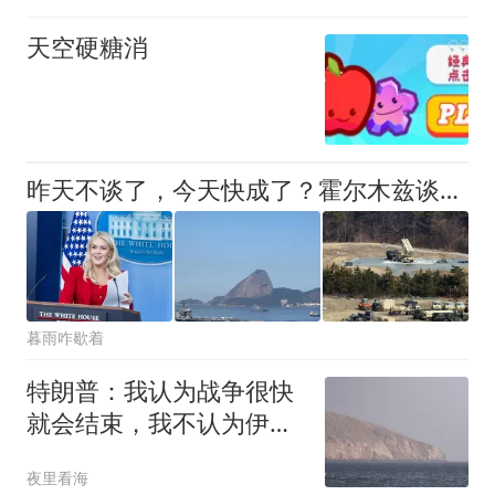
天空硬糖消
昨天不谈了，今天快成了？霍尔木兹谈判魔幻反转，全是骗局？
暮雨咋歇着
特朗普：我认为战争很快
就会结束，我不认为伊朗
还能撑太久
夜里看海