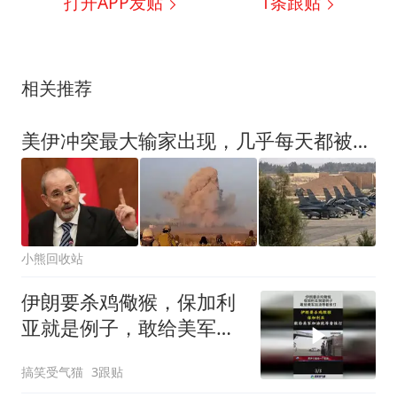
打开APP发贴
1
条跟贴
相关推荐
美伊冲突最大输家出现，几乎每天都被炸，尝到了与美国结盟的苦果
小熊回收站
伊朗要杀鸡儆猴，保加利
亚就是例子，敢给美军加
油等着挨打！
搞笑受气猫
3跟贴