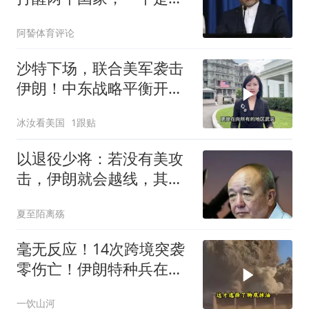
南，一个是菲律宾
阿諬体育评论
沙特下场，联合美军袭击
伊朗！中东战略平衡开始
改变？
冰汝看美国
1跟贴
以退役少将：若没有美攻
击，伊朗就会越线，其正
在核领域加速推进
夏至陌离殇
毫无反应！14次跨境突袭
零伤亡！伊朗特种兵在美
军眼皮底下抓人，美情报
一饮山河
网成了摆设