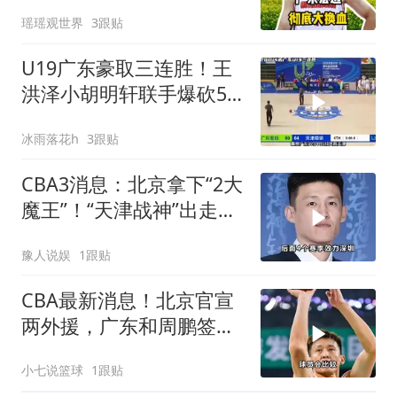
齐，重生还是落幕？
瑶瑶观世界
3跟贴
U19广东豪取三连胜！王
洪泽小胡明轩联手爆砍51
分！
冰雨落花h
3跟贴
CBA3消息：北京拿下“2大
魔王”！“天津战神”出走，
周鹏稳了？
豫人说娱
1跟贴
CBA最新消息！北京官宣
两外援，广东和周鹏签约
林庭谦官宣离开CBA
小七说篮球
1跟贴