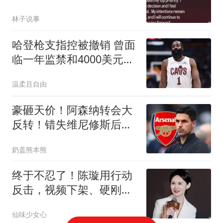
头资格赛就被淘汰
林子说事
哈登枪支指控被撤销 曾面
临一年监禁和4000美元罚
款
温柔且自由
豪砸天价！阿森纳转会大
反转！错失维尼修斯后硬
冲 1 亿妖星
奶盖熊本熊
终于不忍了！陈璇用行动
反击，视频下架、硬刚维
权，这下麻烦大了
仙味少女心