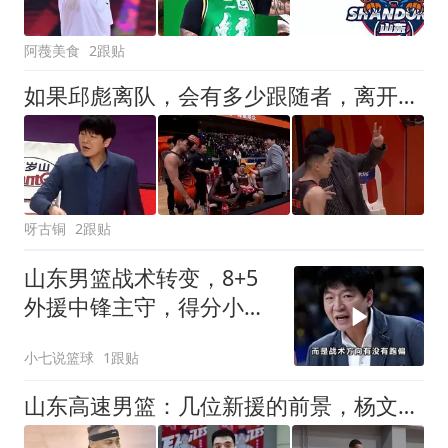
阿薎美食
2跟贴
如果邱彪离队，会有多少跟随者，离开山东高速男篮平台谁会关注他
呀古铜
2跟贴
山东男篮战术转变，8+5
外援中锋主守，得分小外
定上限，考验邱彪眼光
小七说篮球
1跟贴
山东高速男篮：几位新援的前景，杨文学有望上位，祝铭震保住下限