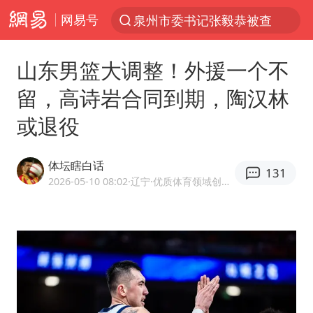
网易号
泉州市委书记张毅恭被查
“电影+”如何激发千亿级消费新活力？
山东男篮大调整！外援一个不
秘鲁和墨西哥宣布恢复外交关系
留，高诗岩合同到期，陶汉林
台风白海豚已进入24小时警戒线
或退役
沙特土耳其巴基斯坦签署共同防务协议
中医教你一招提升气血
体坛瞎白话
131
美联储9月还敢加息吗
2026-05-10 08:02
·辽宁
·优质体育领域创作者
四川宜宾市高县4.9级地震致1人死亡
胡彦斌韩磊 谁帮谁
上海：台风白海豚或将带来龙卷风
百花奖开幕式