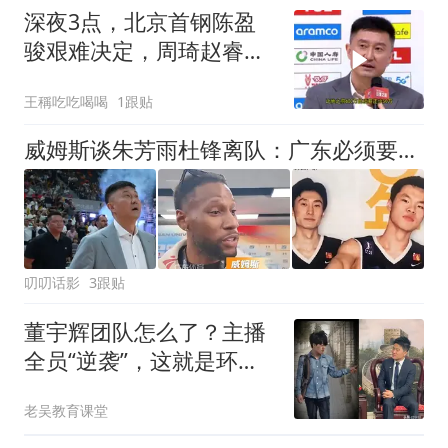
深夜3点，北京首钢陈盈
骏艰难决定，周琦赵睿别
哭了！
王稱吃吃喝喝
1跟贴
威姆斯谈朱芳雨杜锋离队：广东必须要走这一步 相信他们会再次回归
叨叨话影
3跟贴
董宇辉团队怎么了？主播
全员“逆袭”，这就是环境
的力量
老吴教育课堂