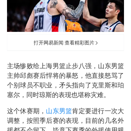
中巨芯：上半年归母净利润1405.77万元
“新疆阿勒泰八月能滑雪”不实
日本试射“战斧”导弹，国防部回应
胡彦斌获《歌手2026》歌王
打开网易新闻 查看精彩图片
名创优品回应女子吐槽内裤质量差
秋天的第一杯奶茶到底有多火
主场惨败给上海男篮止步八强，山东男篮
飞机票免费退改真的来了
主帅邱彪赛后悍将的暴怒，他直接怒骂了
夯实基础开新局
个别球员不职业，矛头指向了克里斯和珀
塞尔，同时琼斯的表现也堪称灾难。
这个休赛期，
山东男篮
肯定要进行一次大
调整，按照季后赛的表现，目前的几名外
援都不会留下，毕竟下赛季的外援使用规