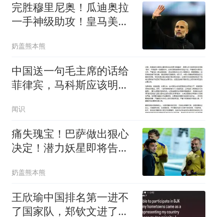
完胜穆里尼奥！瓜迪奥拉
一手神级助攻！皇马美梦
彻底破碎
奶盖熊本熊
中国送一句毛主席的话给
菲律宾，马科斯应该明
白：再晚就来不及了
闻识
痛失瑰宝！巴萨做出狠心
决定！潜力妖星即将告别
诺坎普
奶盖熊本熊
王欣瑜中国排名第一进不
了国家队，郑钦文进了转