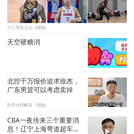
十三哥侃大山
2跟贴
天空硬糖消
北控千万报价追求徐杰，
广东男篮可以考虑卖掉
民哥台球解说
1跟贴
CBA一夜传来三个重要消
息！辽宁上海弯道超车，