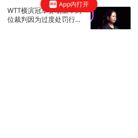
App内打开
WTT横滨冠军赛场上，两
位裁判因为过度处罚行为
饱受争议
顺静自然
兵自风中来33-36集预
告：郭子剑一个拥抱一场
仗，拿下爱情和胜利
动物奇奇怪怪
美国做梦也想不到，大陆
突然宣布重磅决定，定调
统一，赖清德傻眼
花漾夜雨飘雪
乱点鸳鸯谱：新鹏城0-4惨