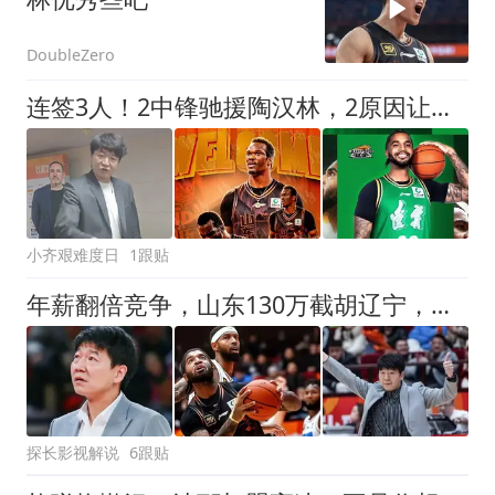
DoubleZero
连签3人！2中锋驰援陶汉林，2原因让邱彪舍弃爱将，重组3外援配置
小齐艰难度日
1跟贴
年薪翻倍竞争，山东130万截胡辽宁，新外援什么来头呢？
探长影视解说
6跟贴