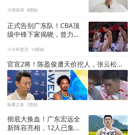
山东迷之操作
大国侃球
8跟贴
正式告别广东队！CBA顶
级中锋下家揭晓，曾力压
徐昕+焦泊乔
小小科普员
14跟贴
官宣2将！陈盈俊遭天价挖人，张云松胸有成竹，超级豪阵只差2人！
纵横之策
7跟贴
彻底大换血！广东宏远全
新阵容亮相，12人已集