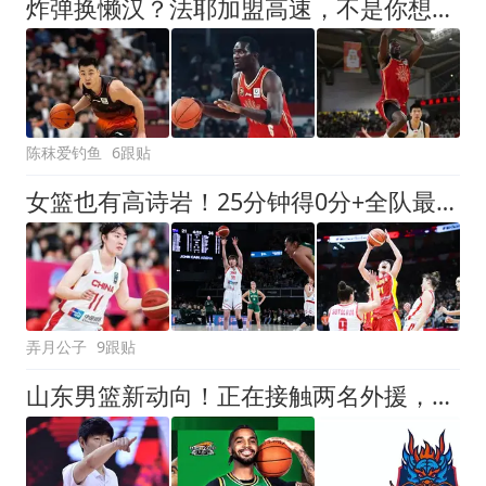
炸弹换懒汉？法耶加盟高速，不是你想的那么简单，非常考验高诗岩
陈秣爱钓鱼
6跟贴
女篮也有高诗岩！25分钟得0分+全队最多3失误，江苏女篮核心难接班李梦
弄月公子
9跟贴
山东男篮新动向！正在接触两名外援，大外援已经敲定，等待官宣