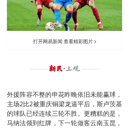
中巨芯：上半年归母净利润1405.77万元
“新疆阿勒泰八月能滑雪”不实
日本试射“战斧”导弹，国防部回应
胡彦斌获《歌手2026》歌王
打开网易新闻 查看精彩图片
名创优品回应女子吐槽内裤质量差
秋天的第一杯奶茶到底有多火
飞机票免费退改真的来了
夯实基础开新局
外援阵容不整的申花昨晚依旧未能赢球，
主场2比2被重庆铜梁龙逼平后，斯卢茨基
的球队已经连续三轮不胜。更糟糕的是，
马纳法领到红牌，下一轮做客云南玉昆，