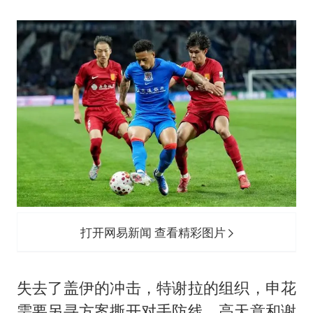
打开网易新闻 查看精彩图片
失去了盖伊的冲击，特谢拉的组织，申花
需要另寻方案撕开对手防线。高天意和
谢