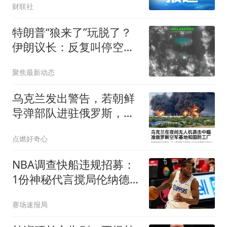
财联社
特朗普“狼来了”玩脱了？
伊朗议长：反复叫停空袭
是“循环表演”
聚焦最新动态
乌克兰发出警告，若朝鲜
导弹部队进驻俄罗斯，乌
军将立即摧毁
点燃好奇心
NBA调查快船违规招募：
1份神秘代言搅局伦纳德
亿元交易
赛场速报局