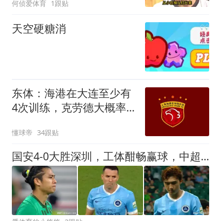
何侦爱体育
1跟贴
天空硬糖消
东体：海港在大连至少有
4次训练，克劳德大概率
缺席本轮
懂球帝
34跟贴
国安4‑0大胜深圳，工体酣畅赢球，中超主客场差距尽显