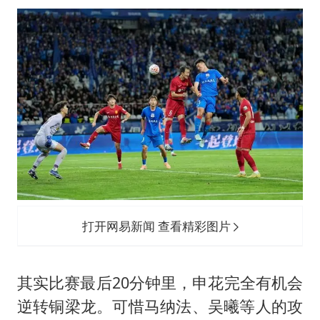
打开网易新闻 查看精彩图片
其实比赛最后20分钟里，申花完全有机会
逆转铜梁龙。可惜马纳法、吴曦等人的攻