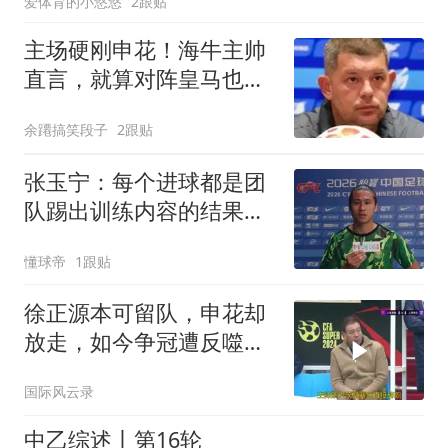
爱体育的小悠悠
2跟贴
主场硬刚申花！海牛主帅
直言，就算对阵皇马也要
全力拿分
余蹮搞笑段子
2跟贴
张玉宁：每个进球都是团
队踢出训练内容的结果，
祝贺蒋子承首秀
懂球帝
1跟贴
徐正源本可留队，申花却
放走，如今争冠遭反噬，
悔之晚矣
国际风云录
中乙综述丨第16轮