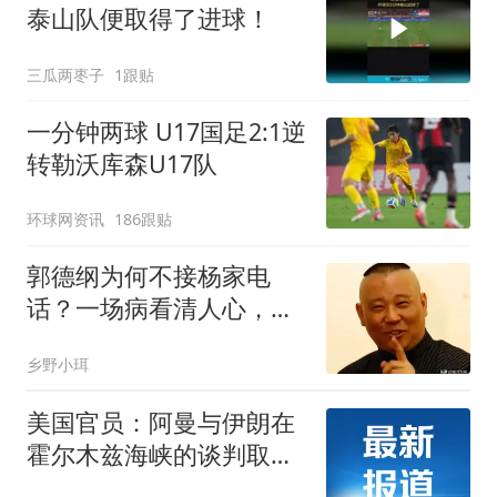
泰山队便取得了进球！
三瓜两枣子
1跟贴
一分钟两球 U17国足2:1逆
转勒沃库森U17队
环球网资讯
186跟贴
郭德纲为何不接杨家电
话？一场病看清人心，杨
家输得不冤
乡野小珥
美国官员：阿曼与伊朗在
霍尔木兹海峡的谈判取得
进展 预计将很快达成协议