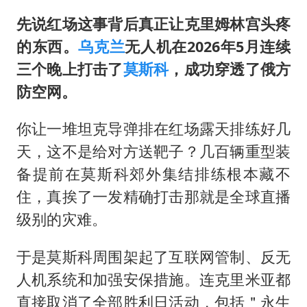
先说红场这事背后真正让克里姆林宫头疼
的东西。
乌克兰
无人机在2026年5月连续
三个晚上打击了
莫斯科
，成功穿透了俄方
防空网。
你让一堆坦克导弹排在红场露天排练好几
天，这不是给对方送靶子？几百辆重型装
备提前在莫斯科郊外集结排练根本藏不
住，真挨了一发精确打击那就是全球直播
级别的灾难。
于是莫斯科周围架起了互联网管制、反无
人机系统和加强安保措施。连克里米亚都
直接取消了全部胜利日活动，包括＂永生