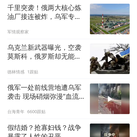
千里突袭！俄两大核心炼
油厂接连被炸，乌军专打
普京钱袋子
军情观察家
乌克兰新武器曝光，空袭
莫斯科，俄罗斯却无能为
力？
德林情感
1跟贴
俄军一处前线营地遭乌军
袭击 现场硝烟弥漫“血流
成河”
台海青年
6600跟贴
假结婚？抢寡妇钱？战争
暴露了人性的丑恶