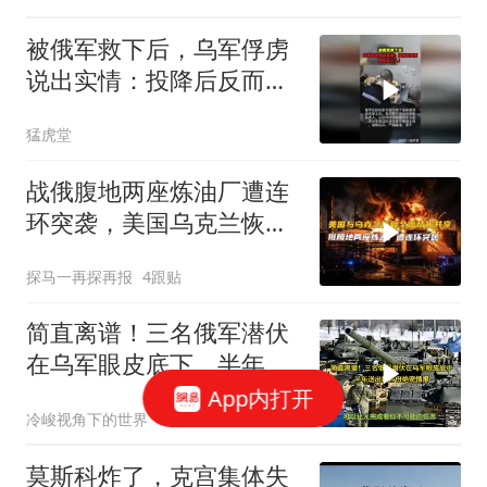
被俄军救下后，乌军俘虏
说出实情：投降后反而更
怕自己人！
猛虎堂
战俄腹地两座炼油厂遭连
环突袭，美国乌克兰恢复
全面情报共享
探马一再探再报
4跟贴
简直离谱！三名俄军潜伏
在乌军眼皮底下，半年送
出数百份绝密情报
App内打开
冷峻视角下的世界
莫斯科炸了，克宫集体失