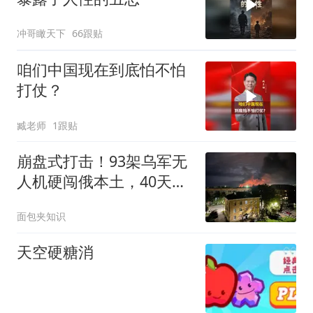
冲哥瞰天下
66跟贴
咱们中国现在到底怕不怕
打仗？
臧老师
1跟贴
崩盘式打击！93架乌军无
人机硬闯俄本土，40天捣
毁百处战略据点
面包夹知识
天空硬糖消