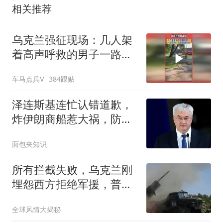
相关推荐
乌克兰强征现场：几人架
着高声呼救的男子一路小
跑，仓促塞进车中
车马点兵V
384跟贴
泽连斯基连忙认错道歉，
炸伊朗商船惹大祸，防空
弹打光“求饶”
面包夹知识
所有拦截失败，乌克兰刚
埋怨西方拒绝军援，普京
就宣布组建新兵种
全球风情大揭秘