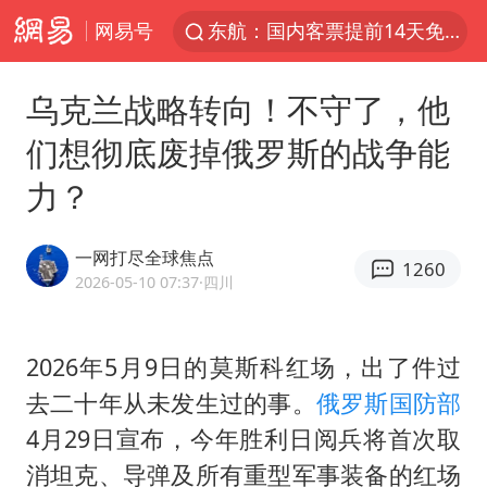
网易号
东航：国内客票提前14天免费退改
台风白海豚中心风力增强
乌克兰战略转向！不守了，他
向鹏0-3不敌张本智和
们想彻底废掉俄罗斯的战争能
百花奖开幕式
力？
四川宜宾高县4.9级地震致1死
广东雷州通报特教老师招聘违规事件
一网打尽全球焦点
1260
“新疆阿勒泰八月能滑雪”不实
2026-05-10 07:37
·四川
刘国正说向鹏打得很窝囊
我国外贸延续良好增长态势
2026年5月9日的莫斯科红场，出了件过
去二十年从未发生过的事。
俄罗斯国防部
陈幸同晋级WTT横滨冠军赛8强
4月29日宣布，今年胜利日阅兵将首次取
国防部：中国军队坚决反制任何闹海挑衅图谋
消坦克、导弹及所有重型军事装备的红场