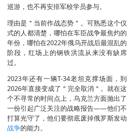
宇树科技中一签需缴款7.54万元
巡游，也不再安排军校学员参与。
两名乘客在飞机上因调节座椅起冲突
理由是＂当前作战态势＂。可熟悉这个仪
女儿为争财产堵门阻挠父亲出殡
式的人都清楚，哪怕在车臣战争最焦灼的
今日立秋你咬秋了吗
年份，哪怕在2022年俄乌开战后最混乱的
“今天得有40℃了吧 为啥还不预警”
阶段，红场上的钢铁洪流从来没有缺席
夯实基础开新局
过。
2023年还有一辆T-34老坦克撑场面，到
2026年直接变成了＂完全取消＂。就在这
个不寻常的时间点上，乌克兰方面抛出了
一份引起广泛关注的战略报告——他们不
打算光守了，他们要彻底废掉俄罗斯发动
战争
的能力。