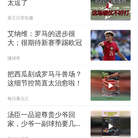
太逗了
老王日常犯傻
艾纳维：罗马的进步很
大；很期待新赛季踢欧冠
懂球帝
把西瓜刻成罗马斗兽场？
这细节控简直太治愈啦！
每日看点汇
汤臣一品迎尊贵少爷回
家，少爷一副球拍要几十
万，出生就在罗马！