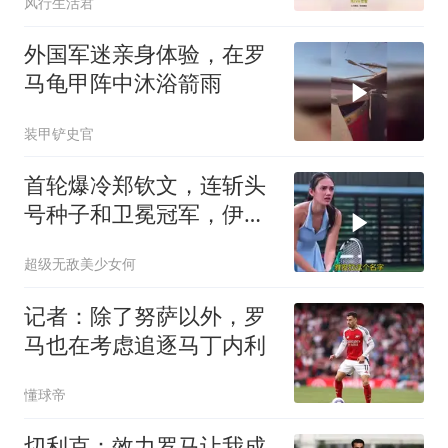
风行生活君
外国军迷亲身体验，在罗
马龟甲阵中沐浴箭雨
装甲铲史官
首轮爆冷郑钦文，连斩头
号种子和卫冕冠军，伊埃
拉夺冠含金量拉满
超级无敌美少女何
记者：除了努萨以外，罗
马也在考虑追逐马丁内利
懂球帝
切利克：效力罗马让我成