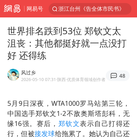
网易号
浙江台州《告全体市民书》
枪击案后泰国拟推更严格枪支管控方案
世界排名跌到53位 郑钦文太
四川宜宾3.4级地震
沮丧：其他都挺好就一点没打
陕西柞水泥石流已致2死 仍有1人失联
好 还得练
泰国初中生饮弹自尽前开了26枪
多所高校取消艺考
风过乡
48
网约车司机充电时猝死保险拒赔
2026-05-10 07:31
·陕西
·优质体育领域创作者
店主称换“青海拉面”招牌后生意更好
上半年国内居民出游人次34.63亿
5月9日深夜，WTA1000罗马站第三轮，
中国选手郑钦文1-2不敌奥斯塔彭科，无
今年第二强台风将带来多大影响
缘16强。赛后，
郑钦文
表示自己打得还
张本智和：零封向鹏不意外
行，但被
接发球
给拖累了。她认为自己还