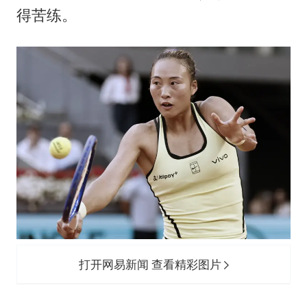
22岁女生独闯南太行失联12天
得苦练。
新疆沙雅县发生4.5级地震
“准2万亿”之城点名支持三所大学
微信新功能：你可以“撤回”你的撤回
习近平心系体育强国建设
打开网易新闻 查看精彩图片