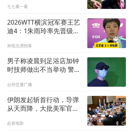
什么名义来打响？
七七看一看
2026WTT横滨冠军赛王艺
迪4：1朱雨玲率先晋级女
单4强
孙馄北漂拍客
男子称凌晨到足浴店加钟
时技师做出不当举动 警方
回应
台州交通广播
伊朗发起斩首行动，导弹
从天而降，大批美军官被
袭击？英法德失声
起喜电影