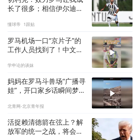
长了很多；相信伊尔迪兹
新赛季会爆发
懂球帝
1跟贴
罗马机场一口“京片子”的
工作人员找到了！中文老
师是地道的北京人儿（来
学申论的谈妹
源：新华社）
妈妈在罗马斗兽场“广播寻
娃”，开口家乡话瞬间梦回
黄土高坡
北青网-北京青年报
活捉赖清德箭在弦上？解
放军的统一之战，将会以