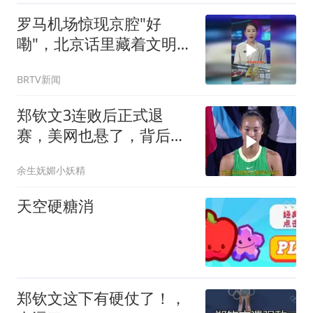
罗马机场惊现京腔"好
嘞"，北京话里藏着文明互
鉴最生动的模样
BRTV新闻
郑钦文3连败后正式退
赛，美网也悬了，背后原
因曝光，太遗憾
余生妩媚小妖精
天空硬糖消
郑钦文这下有硬仗了！，