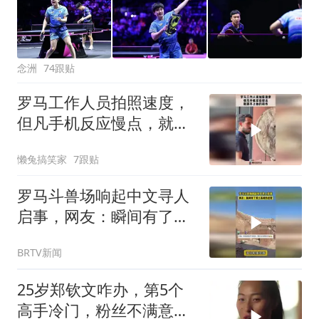
念洲
74跟贴
罗马工作人员拍照速度，
但凡手机反应慢点，就跟
不上他的动作！
懒兔搞笑家
7跟贴
罗马斗兽场响起中文寻人
启事，网友：瞬间有了黄
土高坡的感觉
BRTV新闻
25岁郑钦文咋办，第5个
高手冷门，粉丝不满意