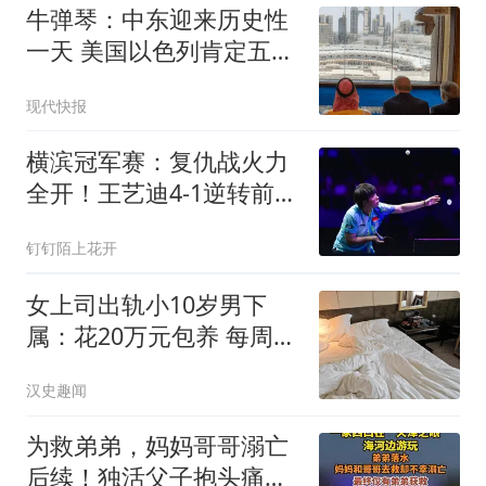
牛弹琴：中东迎来历史性
一天 美国以色列肯定五味
杂陈
现代快报
横滨冠军赛：复仇战火力
全开！王艺迪4-1逆转前世
界第1晋级四强
钉钉陌上花开
女上司出轨小10岁男下
属：花20万元包养 每周偷
情2次
汉史趣闻
为救弟弟，妈妈哥哥溺亡
后续！独活父子抱头痛