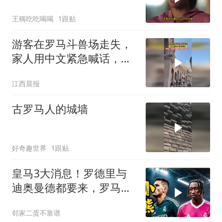
了！
王稱吃吃喝喝
1跟贴
游客在罗马斗兽场走失，
家人用中文紧急喊话，网
友：听到广播以为要上场
江西晨报
PK了
古罗马人的城墙
好奇趣世界
1跟贴
皇马3大消息！罗德里与
迪奥曼德都要来，罗马求
租恩德里克
邻家二蛋不靠谱