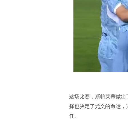
这场比赛，
斯帕莱蒂
做出
择也决定了尤文的命运，
任。