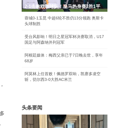
2-1击败欧联球队！皇马热身赛3胜1平
蓉城0-1玉昆 中超6轮不胜仍13分领跑 奥斯卡
头球制胜
受台风影响！明日之星冠军杯决赛取消，U17
国足与阿森纳并列冠军
阿根廷媒体：梅西父亲已于7日晚去世，享年
68岁
阿莫林上任首败！佩德罗双响，凯赛多凌空
斩，切尔西3-0大胜AC米兰
，
头条要闻
多
。