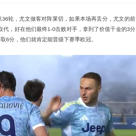
甲第36轮，尤文做客对阵莱切，如果本场再丢分，尤文的前
取代，好在他们最终1-0击败对手，拿到了价值千金的3分
全取6分，他们就肯定能晋级下赛季欧冠。