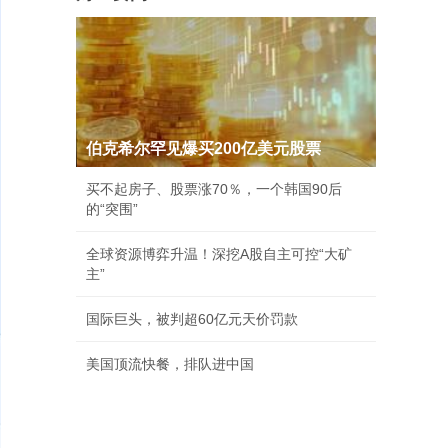
伯克希尔罕见爆买200亿美元股票
买不起房子、股票涨70％，一个韩国90后
的“突围”
全球资源博弈升温！深挖A股自主可控“大矿
主”
国际巨头，被判超60亿元天价罚款
美国顶流快餐，排队进中国