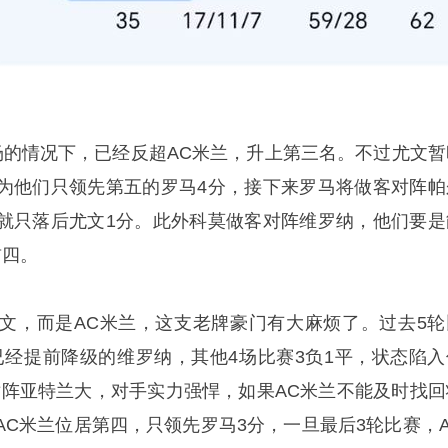
场的情况下，已经反超AC米兰，升上第三名。不过尤文暂
为他们只领先第五的罗马4分，接下来罗马将做客对阵帕
就只落后尤文1分。此外科莫做客对阵维罗纳，他们要是
前四。
文，而是AC米兰，这支老牌豪门有大麻烦了。过去5轮
已经提前降级的维罗纳，其他4场比赛3负1平，状态陷入
对阵亚特兰大，对手实力强悍，如果AC米兰不能及时找回
AC米兰位居第四，只领先罗马3分，一旦最后3轮比赛，A