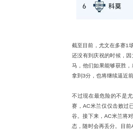
截至目前，尤文在多赛1
还没有到庆祝的时候，因
马，他们如果能够获胜，
拿到3分，也将继续逼近
不过现在最危险的不是尤
赛，AC米兰仅仅击败过
谷。接下来，AC米兰将
态，随时会再丢分。目前