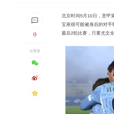
北京时间5月10日，意
宝座很可能被身后的对手
0
最后2轮比赛，只要尤文
分享至