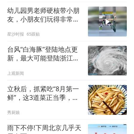
幼儿园男老师硬核带小朋
友，小朋友们玩得非常开
心，网友：这种好老师上
星沙时报
65跟贴
哪找
台风“白海豚”登陆地点更
新，最大可能登陆浙江三
门至瑞安，上海位于危险
上观新闻
半圆
立秋后，抓紧吃“8月第一
鲜”，这3道菜正当季，鲜
嫩营养最养人，错过等1
秀厨娘
年！
雨下不停!下周北京几乎天