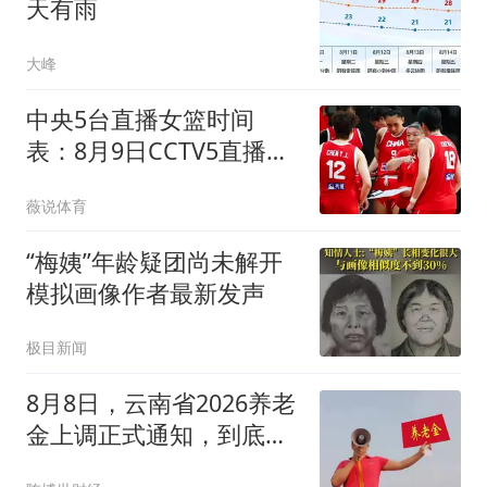
天有雨
大峰
中央5台直播女篮时间
表：8月9日CCTV5直播中
国女篮PK尼日利亚女篮
薇说体育
“梅姨”年龄疑团尚未解开
模拟画像作者最新发声
极目新闻
8月8日，云南省2026养老
金上调正式通知，到底有
没有发布？