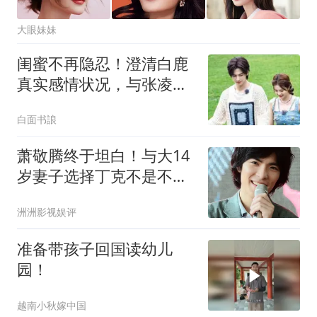
大眼妹妹
闺蜜不再隐忍！澄清白鹿
真实感情状况，与张凌赫
绯闻早已水落石出
白面书誏
萧敬腾终于坦白！与大14
岁妻子选择丁克不是不想
要，而是另有原因
洲洲影视娱评
准备带孩子回国读幼儿
园！
越南小秋嫁中国