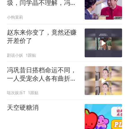
圾，闫学晶不理解，冯
巩：武大郎怎么走的
小狗茉莉
赵东来你变了，竟然还赚
开差价了
剧说小妖
1跟贴
冯巩昔日搭档命运不同，
一人受宠余人各有曲折经
历
哒次娱乐T
1跟贴
天空硬糖消