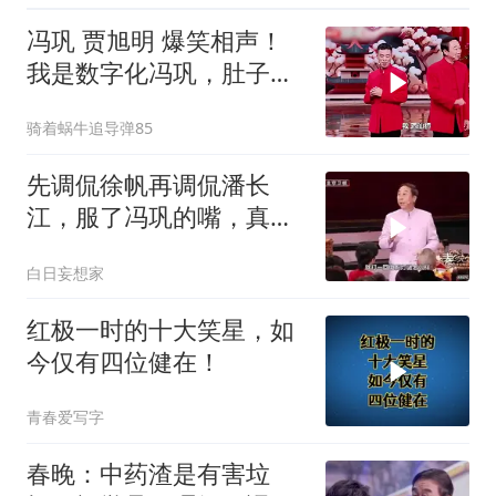
冯巩 贾旭明 爆笑相声！
我是数字化冯巩，肚子里
面装的都是大数据
骑着蜗牛追导弹85
先调侃徐帆再调侃潘长
江，服了冯巩的嘴，真
绝！
白日妄想家
红极一时的十大笑星，如
今仅有四位健在！
青春爱写字
春晚：中药渣是有害垃