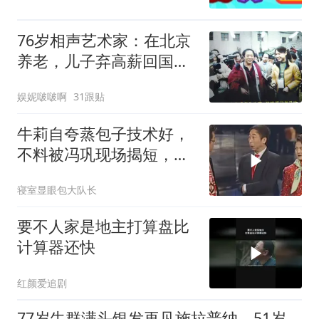
76岁相声艺术家：在北京
养老，儿子弃高薪回国，
如今是英语讲师
娱妮啵啵啊
31跟贴
牛莉自夸蒸包子技术好，
不料被冯巩现场揭短，看
一遍笑三天
寝室显眼包大队长
要不人家是地主打算盘比
计算器还快
红颜爱追剧
77岁牛群满头银发再见施拉普纳，51岁任副县长，59岁丢大师兄名头