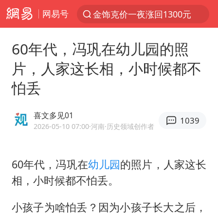
网易号
解锁各地夏日限定体验
峰哥 汪海林
60年代，冯巩在幼儿园的照
西湖突现狂风暴雨 游客瞬间被浇透
片，人家这长相，小时候都不
富婆带资进组给自己硬加60多场吻戏
怕丢
河南重大刑事案嫌疑人落网
黄金创今年来最大单周涨幅
喜文多见01
1039
2026-05-10 07:00
·河南
·历史领域创作者
视频丨中国东方电气集团原党组副书记、董事宋致远被查
梁家辉：到内地拍戏不是北上是回归
60年代，冯巩在
幼儿园
的照片，人家这长
白海豚将正面袭击贯穿浙江
相，小时候都不怕丢。
酒店回应车内过夜被收150元
“不怕六爷挂得多 就怕六爷挂一颗”
小孩子为啥怕丢？因为小孩子长大之后，