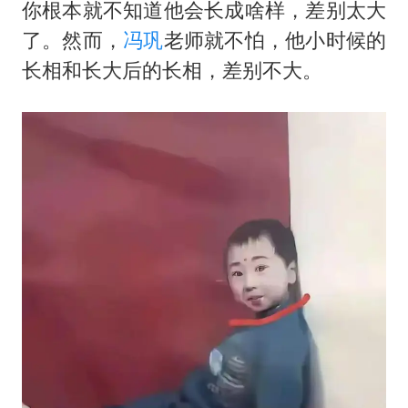
牛津大学一纸声明甩不了锅
你根本就不知道他会长成啥样，差别太大
了。然而，
冯巩
老师就不怕，他小时候的
网传《披荆斩棘2026》名单
长相和长大后的长相，差别不大。
新疆景区自驾服务费改为按车收费
女主硬加吻戏短剧已下架
浙江台州《告全体市民书》
香港宏福苑火灾或由烟头引起
人民的健康、体质、幸福一脉相承