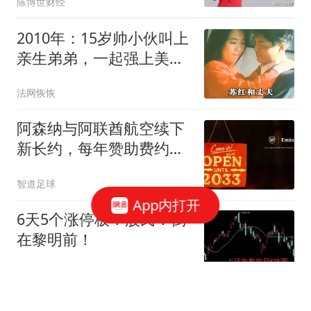
陈博世财经
2010年：15岁帅小伙叫上
亲生弟弟，一起强上美少
妇，温文尔雅的女人，竟
法网恢恢
然是一个杀人不眨眼的恶
魔
阿森纳与阿联酋航空续下
新长约，每年赞助费约
7000万镑全球第3
智道足球
App内打开
6天5个涨停板！股民：倒
在黎明前！
数据挖掘分析
邮报：穆帅回归皇马迅速