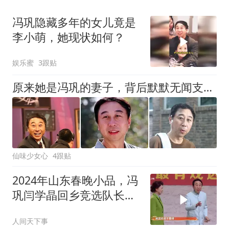
冯巩隐藏多年的女儿竟是
李小萌，她现状如何？
娱乐蜜
3跟贴
原来她是冯巩的妻子，背后默默无闻支持他，难怪可以大红大紫
仙味少女心
4跟贴
2024年山东春晚小品，冯
巩闫学晶回乡竞选队长，
笑料层出不穷
人间天下事