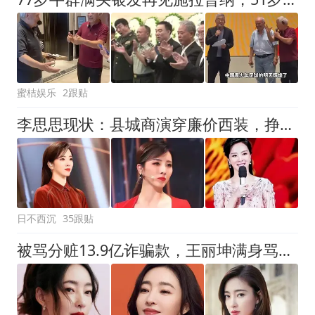
蜜桔娱乐
2跟贴
李思思现状：县城商演穿廉价西装，挣钱养俩儿子，很崇拜圈外老公
日不西沉
35跟贴
被骂分赃13.9亿诈骗款，王丽坤满身骂名，法律清白却输尽事业