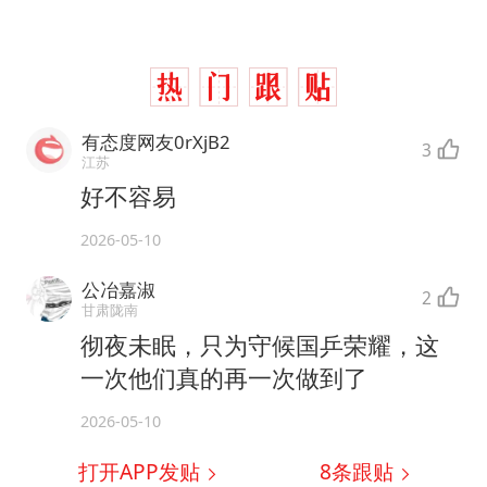
有态度网友0rXjB2
3
江苏
好不容易
2026-05-10
公冶嘉淑
2
甘肃陇南
彻夜未眠，只为守候国乒荣耀，这
一次他们真的再一次做到了
2026-05-10
打开APP发贴
8
条跟贴