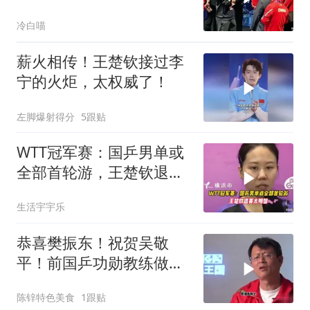
有的累了，有的走了
冷白喵
薪火相传！王楚钦接过李
宁的火炬，太权威了！
左脚爆射得分
5跟贴
WTT冠军赛：国乒男单或
全部首轮游，王楚钦退赛
太明智
生活宇宇乐
恭喜樊振东！祝贺吴敬
平！前国乒功勋教练做出
重要决定：师徒重逢
陈锌特色美食
1跟贴