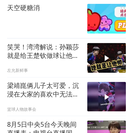
天空硬糖消
笑哭！湾湾解说：孙颖莎
就是给王楚钦做球让他帅
的，雨果没办法诶
左允新鲜事
梁靖崑俩儿子太可爱，沉
浸在大家的喜欢中无法自
拔
篮球人物故事会
8月5日中央5台今天晚间
直播表：电视台直播国