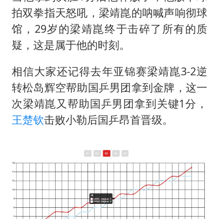
拍双拳指天怒吼，梁靖崑的呐喊声响彻球
馆，29岁的梁靖崑终于击碎了所有的质
疑，这是属于他的时刻。
相信大家还记得去年亚锦赛梁靖崑3-2逆
转松岛辉空帮助国乒男团拿到金牌，这一
次梁靖崑又帮助国乒男团拿到关键1分，
王楚钦
击败小勒后国乒昂首晋级。