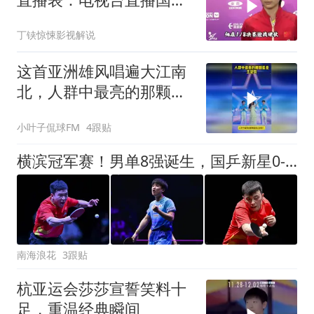
乒！王艺迪约战伊藤
丁铗惊悚影视解说
这首亚洲雄风唱遍大江南
北，人群中最亮的那颗星
是王楚钦！
小叶子侃球FM
4跟贴
横滨冠军赛！男单8强诞生，国乒新星0-3惨败+全军覆没，日韩大胜
南海浪花
3跟贴
杭亚运会莎莎宣誓笑料十
足，重温经典瞬间