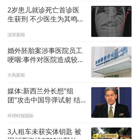
2岁患儿就诊死亡首诊医
生获刑 不少医生为其鸣不
平
澎湃新闻
婚外胚胎案涉事医院员工
哽咽:事件对医院造成较大
冲击
大风新闻
媒体:新西兰外长想"组
团"攻击中国导弹试射 结
果被打脸
环球时报国际
3人租车未获实体钥匙 被