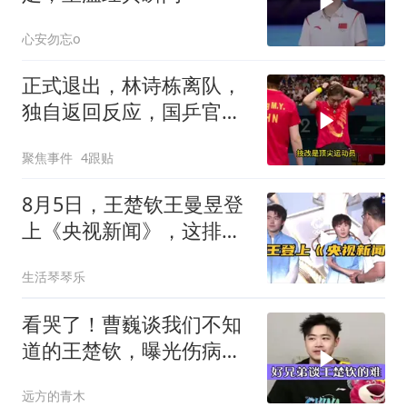
心安勿忘o
正式退出，林诗栋离队，
独自返回反应，国乒官
宣，原因曝光
聚焦事件
4跟贴
8月5日，王楚钦王曼昱登
上《央视新闻》，这排面
拉满了！
生活琴琴乐
看哭了！曹巍谈我们不知
道的王楚钦，曝光伤病和
近期安排
远方的青木