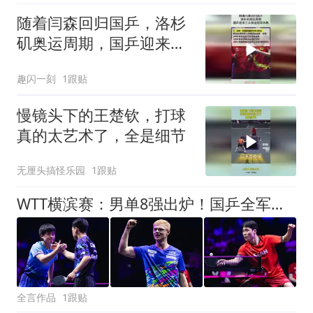
随着闫森回归国乒，洛杉
矶奥运周期，国乒迎来三
大奥运冠军执教！
趣闪一刻
1跟贴
慢镜头下的王楚钦，打球
真的太艺术了，全是细节
无厘头搞怪乐园
1跟贴
WTT横滨赛：男单8强出炉！国乒全军覆没，日本3人韩法各2人，德国1人
全言作品
1跟贴