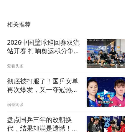
相关推荐
2026中国壁球巡回赛双流
站开赛 打响奥运积分争夺
战
爱看头条
彻底被打服了！国乒女单
再次爆发，又一夺冠热门
惨遭血洗
枫哥闲谈
盘点国乒三年的改朝换
代，结果却满是遗憾！，