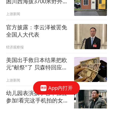
困川西海拔3700米野外10
余小时
上游新闻
官方披露：李云泽被罢免
全国人大代表
经济观察报
美国出手救日本结果把欧
元"献祭"了 贝森特回应质
疑
上游新闻
App内打开
幼儿园表演孩子爸单独去
参加!看完这手机拍的女幼
师视频家要散了哈哈
经典段子