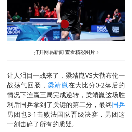
国防部：中国军队坚决反制任何闹海挑衅图谋
陈幸同晋级WTT横滨冠军赛8强
百花奖开幕式
两名乘客在飞机上因调节座椅起冲突
女儿为争财产堵门阻挠父亲出殡
打开网易新闻 查看精彩图片
夯实基础开新局
让人泪目一战来了，
梁靖崑
VS大勒布伦一
战荡气回肠，
梁靖崑
在大比分0-2落后的
情况下连赢三局完成逆转，梁靖崑这场胜
利后国乒拿到了关键的第二分，最终
国乒
男团也3-1击败法国队晋级决赛，男团这
一刻击碎了所有的质疑。