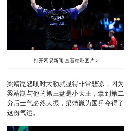
打开网易新闻 查看精彩图片
梁靖崑怒吼时大勒就显得非常悲凉，因为
梁靖崑与他的第三盘是小天王，拿到第二
分后士气必然大振，梁靖崑为国乒夺得了
这份气运。