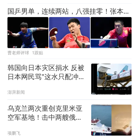
国乒男单，连续两站，八强挂零！张本一句话撕开最后“遮羞布”
曹老师评球
1跟贴
韩国向日本灾区捐水 反被
日本网民骂"这水只配冲马
桶"
澎湃新闻
乌克兰两次重创克里米亚
空军基地！击中两艘俄罗
斯军船
项鹏飞