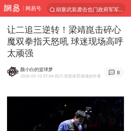
网易号
胡塞武装袭击也门政府军军营
日本试射“战斧”导弹，国防部回应
让二追三逆转！梁靖崑击碎心
东航：国内客票提前14天免费退改
魔双拳指天怒吼 球迷现场高呼
台风白海豚中心风力增强
太顽强
四川宜宾高县4.9级地震致1死
向鹏0-3不敌张本智和
颜小白的篮球梦
8
“新疆阿勒泰八月能滑雪”不实
2026-05-10 07:04
·四川
·优质体育领域创作者
刘国正说向鹏打得很窝囊
山东一元代青花杯离奇失踪
我国外贸延续良好增长态势
宇树科技中一签需缴款7.54万元