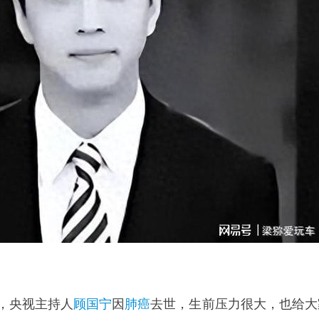
，央视主持人
顾国宁
因
肺癌
去世，生前压力很大，也给大