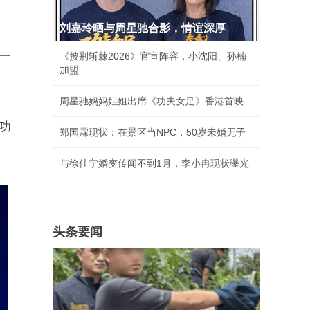
刘嘉玲晒与周星驰合影，情谊深厚
一
《披荆斩棘2026》官宣阵容，小沈阳、孙楠
加盟
周星驰妈妈姐姐出席《功夫女足》香港首映
功
郑国霖现状：在景区当NPC，50岁未婚无子
与徐佳宁婚变传闻不到1月，李小冉现状曝光
头条要闻