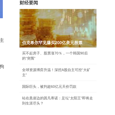
财经要闻
主
伯克希尔罕见爆买200亿美元股票
买不起房子、股票涨70％，一个韩国90后
的“突围”
狗
全球资源博弈升温！深挖A股自主可控“大矿
主”
国际巨头，被判超60亿元天价罚款
站在悬崖边的因凡蒂诺：足坛“太阳王”即将走
到生涯尽头？