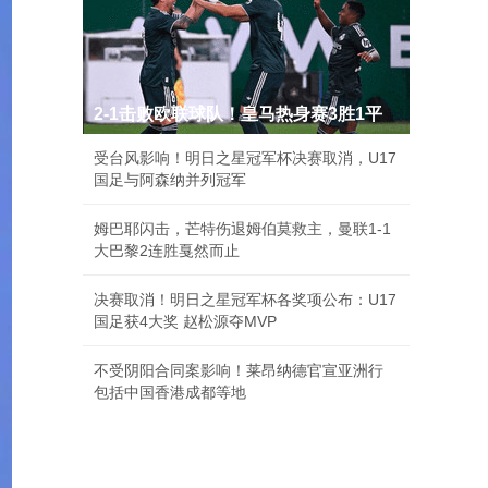
2-1击败欧联球队！皇马热身赛3胜1平
受台风影响！明日之星冠军杯决赛取消，U17
国足与阿森纳并列冠军
姆巴耶闪击，芒特伤退姆伯莫救主，曼联1-1
大巴黎2连胜戛然而止
决赛取消！明日之星冠军杯各奖项公布：U17
国足获4大奖 赵松源夺MVP
不受阴阳合同案影响！莱昂纳德官宣亚洲行
包括中国香港成都等地