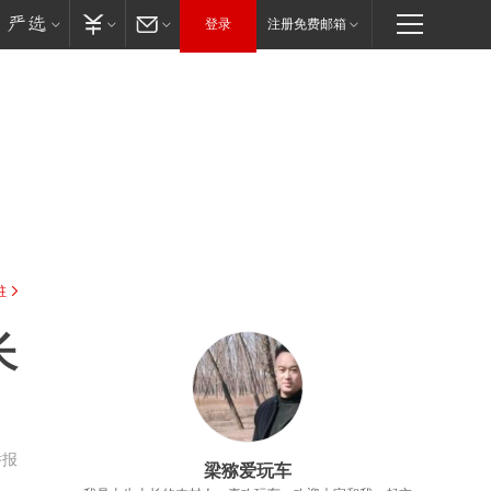
登录
注册免费邮箱
驻
长
举报
梁猕爱玩车