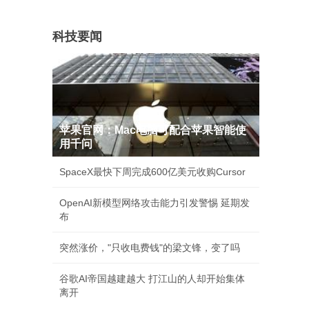
科技要闻
苹果官网：Mac电脑可配合苹果智能使
用千问
SpaceX最快下周完成600亿美元收购Cursor
OpenAI新模型网络攻击能力引发警惕 延期发
布
突然涨价，"只收电费钱"的梁文锋，变了吗
谷歌AI帝国越建越大 打江山的人却开始集体
离开