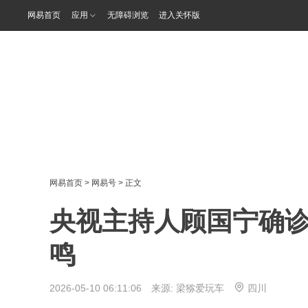
网易首页
应用
无障碍浏览
进入关怀版
网易首页
>
网易号
> 正文
央视主持人顾国宁确诊
鸣
2026-05-10 06:11:06 来源:
梁猕爱玩车
四川