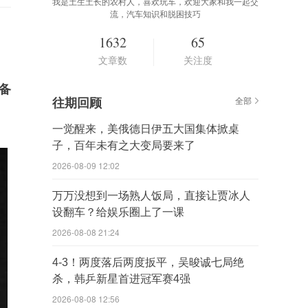
我是土生土长的农村人，喜欢玩车，欢迎大家和我一起交
流，汽车知识和脱困技巧
1632
65
文章数
关注度
备
往期回顾
全部
一觉醒来，美俄德日伊五大国集体掀桌
子，百年未有之大变局要来了
2026-08-09 12:02
万万没想到一场熟人饭局，直接让贾冰人
设翻车？给娱乐圈上了一课
2026-08-08 21:24
4-3！两度落后两度扳平，吴晙诚七局绝
杀，韩乒新星首进冠军赛4强
2026-08-08 12:56