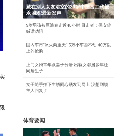
藏在别人女友浴室的20岁中国富二代被
杀 嫌犯最新发声
9岁男孩被巨浪卷走近48小时 目击者：保安曾
喊话劝阻
国内车市"冰火两重天":5万小车卖不动 40万以
上的抢购
上门女婿常年跟妻子分居 出轨女邻居多年还
同居生子
实
女子随手拍下生锈同心锁发到网上 没想到锁
主人回复了
限
体育要闻