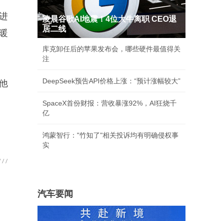
全世界的丑鞋，都让北漂买走了
进
办一场亏百亿，无人接盘的奥运会生意
暖
科技要闻
他
凌晨谷歌AI地震！4位大牛离职 CEO退
居二线
库克卸任后的苹果发布会，哪些硬件最值得关
注
DeepSeek预告API价格上涨：“预计涨幅较大”