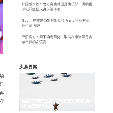
体育要闻
曝维尼修斯与皇马续约4年 年薪2400万
欧
TA：巴萨探索引进罗德里，合同剩12个月
韩国版李铁？警方突袭韩国足协总部，洪明甫
以犯罪嫌疑人身份被传唤
场
Goal：在被迫强制买断莫拉塔后，科莫有意
只
莫伊塞-基恩
再
巴萨官方：因不确定局势，取消在摩洛哥丹吉
守
尔举行的友谊赛