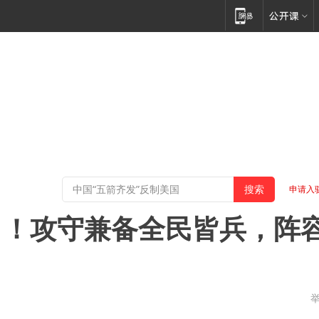
申请入
了！攻守兼备全民皆兵，阵