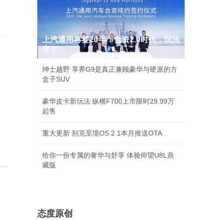
SpaceX首份财报：营收暴涨92%，AI狂烧千
亿
鸿蒙智行："竹知了"相关投诉均有明确侵权事
实
汽车要闻
上汽通用再签20年：合资2.0时代，玩法
变了
绅士越野 享界G9是真正兼顾豪华与硬派的方
盒子SUV