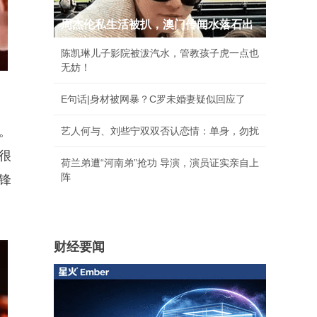
亲人均离去女孩8岁独居床头放菜刀 被老
师"收养"后逆袭
娱乐要闻
。
很
锋
周杰伦私生活被扒，澳门传闻水落石出
陈凯琳儿子影院被泼汽水，管教孩子虎一点也
无妨！
E句话|身材被网暴？C罗未婚妻疑似回应了
艺人何与、刘些宁双双否认恋情：单身，勿扰