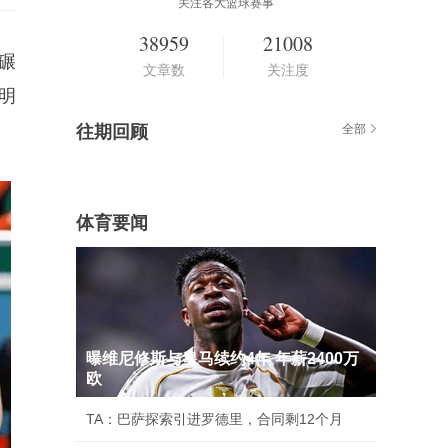
关注各大篮球赛事
38959
21008
是碾
文章数
关注度
明
往期回顾
全部