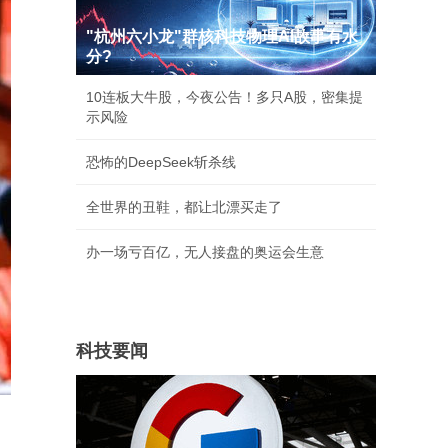
荷兰弟遭“河南弟”抢功 导演，演员证实亲自上
阵
财经要闻
"杭州六小龙"群核科技物理AI故事有水
分?
10连板大牛股，今夜公告！多只A股，密集提
示风险
恐怖的DeepSeek斩杀线