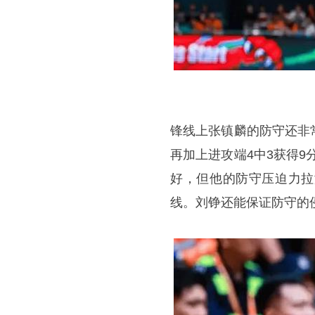
锋线上
张镇麟
的防守还非
再加上进攻端4中3获得
好，但他的防守压迫力拉
线。刘铮还能保证防守的