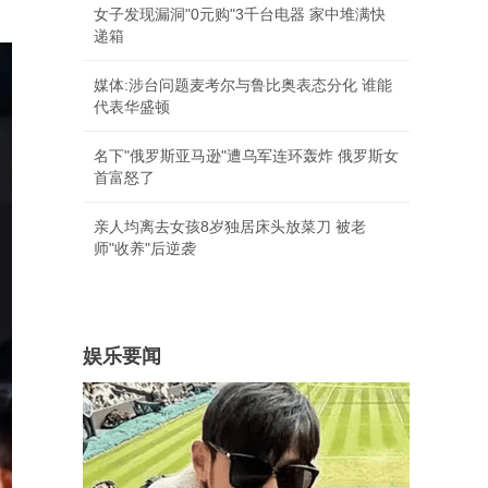
头条要闻
地面打不穿"空战"打不停 普京高调"换
将"或直面消耗战
女子发现漏洞"0元购"3千台电器 家中堆满快
递箱
媒体:涉台问题麦考尔与鲁比奥表态分化 谁能
代表华盛顿
名下"俄罗斯亚马逊"遭乌军连环轰炸 俄罗斯女
首富怒了