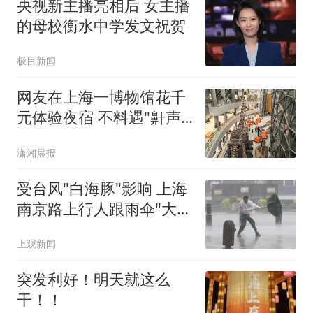
央视新主播亮相后 女主播
的母校衡水中学发文祝贺
极目新闻
网友在上海一博物馆花千
元体验夜宿 不料遇"鼾声
攻击"
潇湘晨报
受台风"白海豚"影响 上海
南京路上行人跟雨伞"大搏
斗"
上观新闻
突发利好！明天就这么
干！！