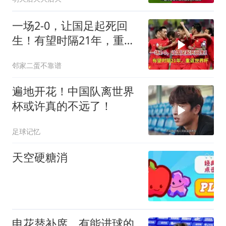
一场2-0，让国足起死回
生！有望时隔21年，重返
世界杯
邻家二蛋不靠谱
遍地开花！中国队离世界
杯或许真的不远了！
足球记忆
天空硬糖消
申花替补席，有能进球的