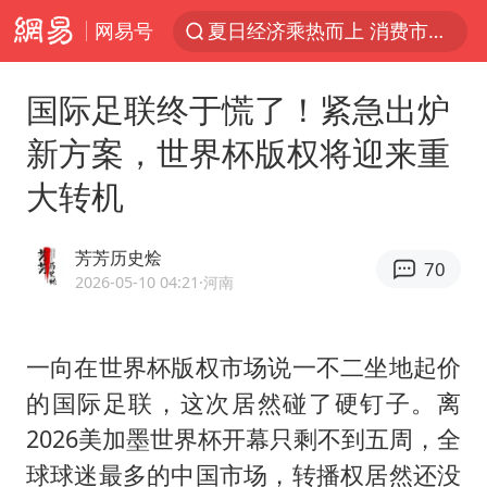
网易号
夏日经济乘热而上 消费市场向新而行
《披荆斩棘2026》阵容官宣
国际足联终于慌了！紧急出炉
浙江省甬江发生2026年第1号洪水
新方案，世界杯版权将迎来重
全球最大级别运输船通过长江大桥
大转机
白海豚北上或致京津冀暴雨
上海全力守护市民“菜篮子”
芳芳历史烩
70
构建更高水平的全民健身公共服务体系
2026-05-10 04:21
·河南
上门女婿出轨女邻居多年被判重婚罪
国足U17与阿森纳决赛取消 并列冠军
一向在世界杯版权市场说一不二坐地起价
的国际足联，这次居然碰了硬钉子。离
香港刷新1884年以来最高气温纪录
2026美加墨世界杯开幕只剩不到五周，全
《龙餐馆》 冲奖
球球迷最多的中国市场，转播权居然还没