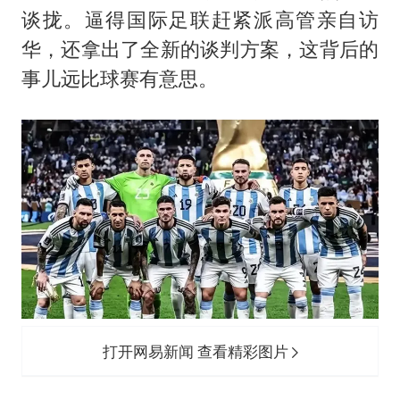
暑期研学游升温 在旅途中增长知识
谈拢。逼得国际足联赶紧派高管亲自访
猫咪过火把节被抹成黑猫
华，还拿出了全新的谈判方案，这背后的
刘嘉玲晒与周星驰合照
事儿远比球赛有意思。
BLG经理辟谣Bin离队
云南一男子胃中取出180颗铁钉
暴雨预报为何有时感觉不准
总书记点赞的非遗苗绣焕发新生机
打开网易新闻 查看精彩图片