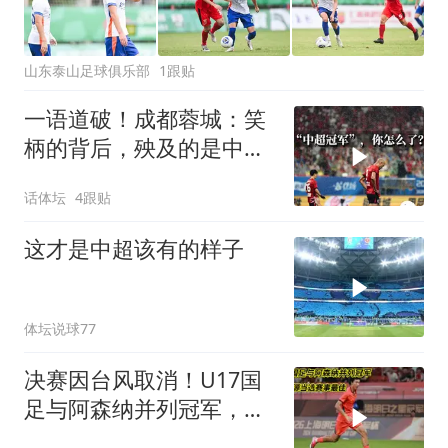
山东泰山足球俱乐部
1跟贴
一语道破！成都蓉城：笑
柄的背后，殃及的是中超
尴尬现状！
话体坛
4跟贴
这才是中超该有的样子
体坛说球77
决赛因台风取消！U17国
足与阿森纳并列冠军，赵
松源当选赛事最佳