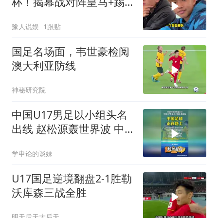
杯！揭幕战对阵皇马+踢
巴萨，董路带4名外援
豫人说娱
1跟贴
国足名场面，韦世豪检阅
澳大利亚防线
神秘研究院
中国U17男足以小组头名
出线 赵松源轰世界波 中
国足球正在路上
学申论的谈妹
U17国足逆境翻盘2-1胜勒
沃库森三战全胜
明天后天大后天