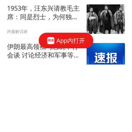
1953年，汪东兴请教毛主
席：同是烈士，为何独称
方志敏为民族
跨服解说家
App内打开
伊朗最高领袖与总统举行
会谈 讨论经济和军事等问
题
新京报
央视报道轰-6J携带“航母
杀手”巡航黄岩岛，网友：
导弹怎么会是它？
军武速递
未来7天鸿运炸场！3大生