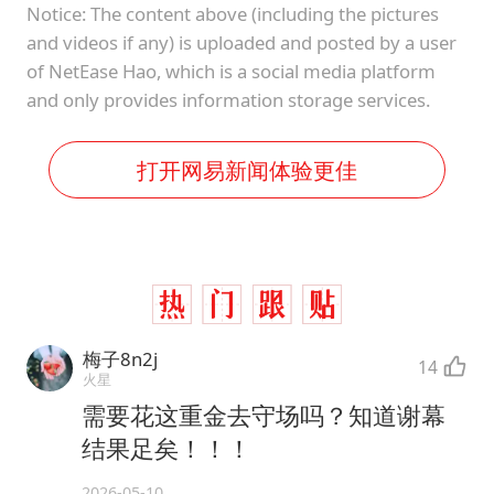
Notice: The content above (including the pictures
and videos if any) is uploaded and posted by a user
of NetEase Hao, which is a social media platform
and only provides information storage services.
打开网易新闻体验更佳
梅子8n2j
14
火星
需要花这重金去守场吗？知道谢幕
结果足矣！！！
2026-05-10