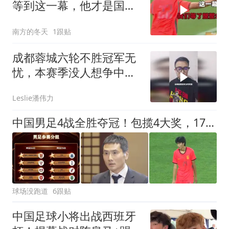
等到这一幕，他才是国少
破局的唯一钥匙
南方的冬天
1跟贴
成都蓉城六轮不胜冠军无
忧，本赛季没人想争中超
亚军？
Leslie潘伟力
中国男足4战全胜夺冠！包揽4大奖，17岁新星获MVP，英超豪门垫底
球场没跑道
6跟贴
中国足球小将出战西班牙