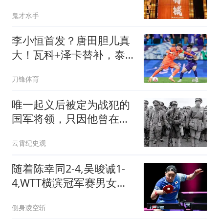
鬼才水手
李小恒首发？唐田胆儿真
大！瓦科+泽卡替补，泰
山上一堆后卫防津门虎五
刀锋体育
外援
唯一起义后被定为战犯的
国军将领，只因他曾在延
安犯下很多恶事
云霄纪史观
随着陈幸同2-4,吴晙诚1-
4,WTT横滨冠军赛男女单
冠军出炉:日本军团包揽
侧身凌空斩