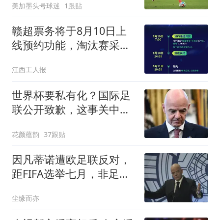
美加墨头号球迷
1跟贴
赣超票务将于8月10日上
线预约功能，淘汰赛采
用“实名预约、统一摇
江西工人报
号”的方式，每个账号最多
可预约4人
世界杯要私有化？国际足
联公开致歉，这事关中国
球迷利益？
花颜蕴韵
37跟贴
因凡蒂诺遭欧足联反对，
距FIFA选举七月，非足联
撑腰
尘缘而亦