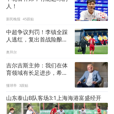
人！
新民晚报
45跟贴
中超争议判罚！李镇全踩
人逃红，复出首战险酿大
祸，海港全队不满
奥拜尔
吉尔吉斯主帅：我们在体
育领域有长足进步，希望
从亚洲杯小组出线
懂球帝
3跟贴
山东泰山B队客场3:1上海海港富盛经开