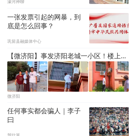
濠河神聊
一张发票引起的网暴，到
底是怎么回事？
巩留县融媒体中心
【微济阳】事发济阳老城一小区！楼上空调外机滴水，楼下卧室外墙发霉起皮
微济阳
任何事实都会骗人｜李子
曰
驾仕派