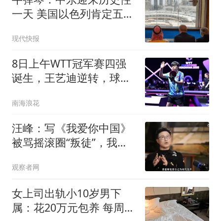
一天 美国以色列肯定五味
杂陈
现代快报
8日上午WTT冠军赛四强
诞生，王艺迪逆转，球迷
发出2个感叹
南海浪花
汪峰：写《我爱你中国》
被骂摇滚圈“叛徒”，我不
屑跟他们吵
观察者网
女上司出轨小10岁男下
属：花20万元包养 每周偷