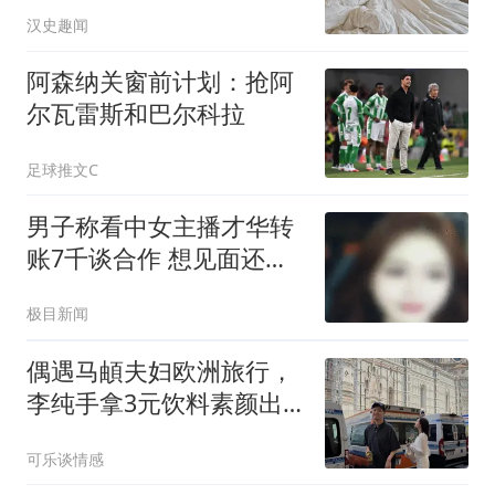
情2次
汉史趣闻
阿森纳关窗前计划：抢阿
尔瓦雷斯和巴尔科拉
足球推文C
男子称看中女主播才华转
账7千谈合作 想见面还得
转5千
极目新闻
偶遇马頔夫妇欧洲旅行，
李纯手拿3元饮料素颜出
行，身高180的马頔打破
可乐谈情感
胖的刻板印象