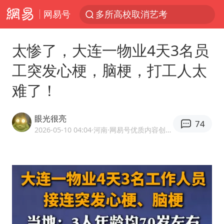
网易号
多所高校取消艺考
泰国初中生饮弹自尽前开了26枪
太惨了，大连一物业4天3名员
网约车司机充电时猝死保险拒赔
工突发心梗，脑梗，打工人太
陕西柞水泥石流已致2死 仍有1人失联
难了！
店主称换“青海拉面”招牌后生意更好
22岁女生独闯南太行失联12天
眼光很亮
74
今年第二强台风将带来多大影响
2026-05-10 04:04
·河南
·网易号优质内容创作者
张本智和：零封向鹏不意外
微信新功能：你可以“撤回”你的撤回
上半年国内居民出游人次34.63亿
浙江最强风雨时段已锁定