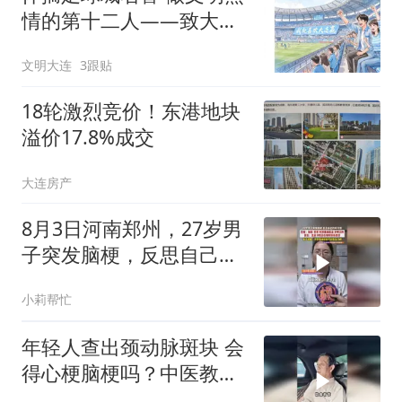
情的第十二人——致大连
球迷一封信
文明大连
3跟贴
18轮激烈竞价！东港地块
溢价17.8%成交
大连房产
8月3日河南郑州，27岁男
子突发脑梗，反思自己坏
习惯！
小莉帮忙
年轻人查出颈动脉斑块 会
得心梗脑梗吗？中医教你
稳住斑块