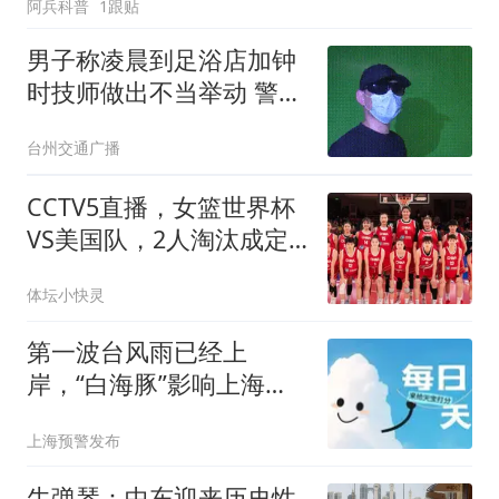
阿兵科普
1跟贴
男子称凌晨到足浴店加钟
时技师做出不当举动 警方
回应
台州交通广播
CCTV5直播，女篮世界杯
VS美国队，2人淘汰成定
局，宫鲁鸣全力一战
体坛小快灵
第一波台风雨已经上
岸，“白海豚”影响上海时
间长→
上海预警发布
牛弹琴：中东迎来历史性