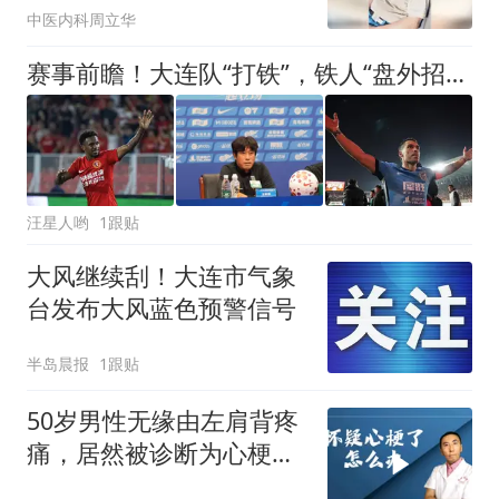
中医内科周立华
赛事前瞻！大连队“打铁”，铁人“盘外招”施压裁判，底气不足
汪星人哟
1跟贴
大风继续刮！大连市气象
台发布大风蓝色预警信号
半岛晨报
1跟贴
50岁男性无缘由左肩背疼
痛，居然被诊断为心梗？
医生讲清楚