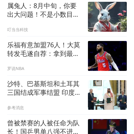
属兔人：8月中旬，你要
出大问题！不是小数目，
千万别不当回事
叮当当科技
乐福有意加盟76人！大莫
转发毛遂自荐：拿到最后
这个名额的必须是我
罗说NBA
沙特、巴基斯坦和土耳其
三国结成军事结盟 印度紧
张了
参考消息
曾被禁赛的人被任命为队
长！国乒男单八强不进，