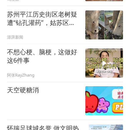
苏州平江历史街区老树疑
遭“钻孔灌药”，姑苏区住
建委：将持续跟进救助事
澎湃新闻
宜
不想心梗、脑梗，这做好
这6件事
阿张RayZhang
天空硬糖消
怀揣足球城名誉 做文明热