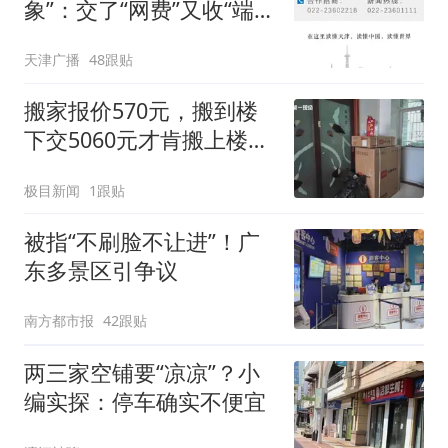
象”：交了“网费”又收“端口
费”，退费没着落，使用期
天津广播
48跟贴
可延长到2037年
搬家报价570元，搬到楼
下交5060元才肯搬上楼！
女子傻眼了
极目新闻
1跟贴
被指“不刷脸不让进”！广
东多景区引争议
南方都市报
42跟贴
两三家空铺要“凉凉”？小
编实探：停车确实不便宜