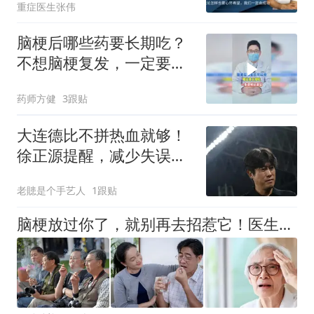
重症医生张伟
脑梗后哪些药要长期吃？
不想脑梗复发，一定要知
道！
药师方健
3跟贴
大连德比不拼热血就够！
徐正源提醒，减少失误才
是拿分密码
老贃是个手艺人
1跟贴
脑梗放过你了，就别再去招惹它！医生忠告：守住这4条底线