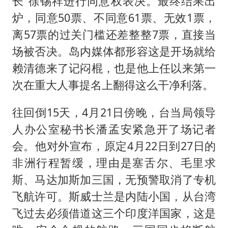
长”徐锡祥进行同意权表决。最终结果出
炉，同意50票、不同意61票、无效1票，
离57票的过关门槛还差整整7票，直接当
场被否决。岛内媒体都形容这是开场就给
赖清德来了记闷棍，也是他上任以来第一
次在重大人事提名上翻得这么干净利落。
往回倒15天，4月21日傍晚，台当局领导
人办公室秘书长潘孟安紧急开了场记者
会。他对外宣布，原定4月22日到27日的
非洲行程暂缓，理由是塞舌尔、毛里求
斯、马达加斯加三国，无预警取消了专机
飞航许可。斯威士兰是内陆小国，从台湾
飞过去必须借道这三个印度洋国家，这是