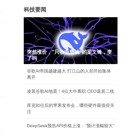
科技要闻
突然涨价，"只收电费钱"的梁文锋，变
了吗
、
谷歌AI帝国越建越大 打江山的人却开始集体
离开
凌晨谷歌AI地震！4位大牛离职 CEO退居二线
库克卸任后的苹果发布会，哪些硬件最值得关
注
DeepSeek预告API价格上涨：“预计涨幅较大”