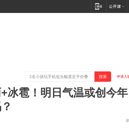
申请入
+冰雹！明日气温或创今年
吗？