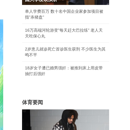
单人学费百万 数十名中国企业家参加项目被
指"杀猪盘"
16万高端河轮游变"每天赶大巴拉练" 老人天
天吃保心丸
2岁患儿就诊死亡首诊医生获刑 不少医生为其
鸣不平
18岁女子遭已婚男强奸：被推到床上用皮带
抽打后强奸
体育要闻