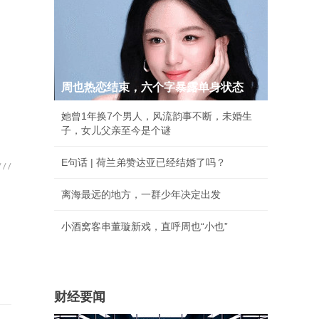
周也热恋结束，六个字暴露单身状态
她曾1年换7个男人，风流韵事不断，未婚生
子，女儿父亲至今是个谜
E句话 | 荷兰弟赞达亚已经结婚了吗？
离海最远的地方，一群少年决定出发
小酒窝客串董璇新戏，直呼周也“小也”
财经要闻