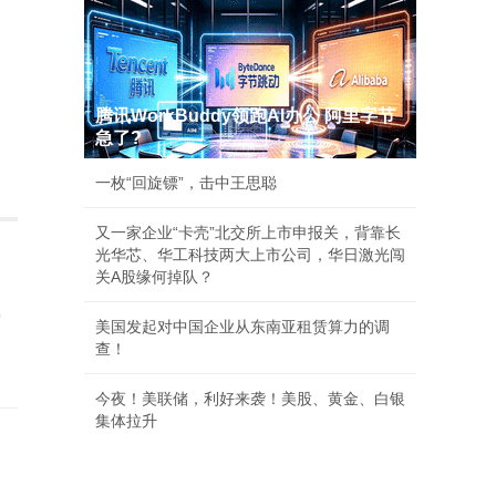
腾讯WorkBuddy领跑AI办公 阿里字节
急了?
一枚“回旋镖”，击中王思聪
又一家企业“卡壳”北交所上市申报关，背靠长
光华芯、华工科技两大上市公司，华日激光闯
关A股缘何掉队？
气
美国发起对中国企业从东南亚租赁算力的调
查！
今夜！美联储，利好来袭！美股、黄金、白银
集体拉升