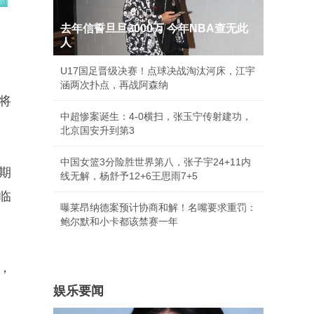
去年信誓旦旦3000万 今年NBA查无此
人
U17国足晋级决赛！点球决战淘汰河床，江宇
涵两次扑点，再战阿森纳
将
中超惨案诞生：4-0横扫，张玉宁传射建功，
北京国安升到第3
中国女篮3分险胜世界第八，张子宇24+11内
期
线无解，杨舒予12+6王思雨7+5
临
曝莱昂纳德案预计协商和解！名嘴要求重罚：
鲍尔默和小卡都该禁赛一年
，
娱乐要闻