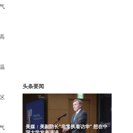
气
高
温
头条要闻
区
美媒：美副防长"非常执着访华" 想在中
气
国大学发表演讲