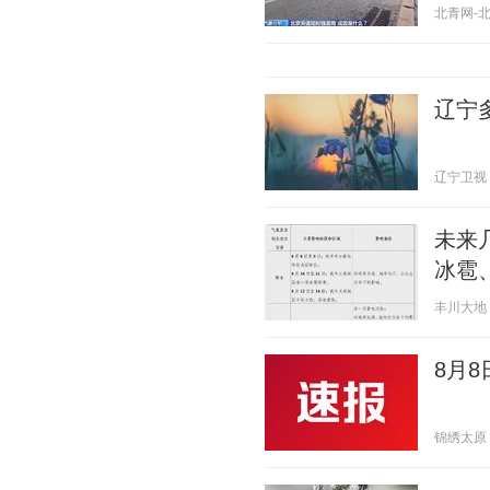
北青网-北京
辽宁
辽宁卫视 20
未来
冰雹
丰川大地 20
8月
锦绣太原 20