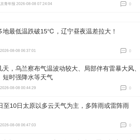
青年报 2026-08-08 07:24:04
0
跟贴
0
多地最低温跌破15℃，辽宁昼夜温差拉大！
26-08-08 06:37:01
0
跟贴
0
几天，乌兰察布气温波动较大、局部伴有雷暴大风
、短时强降水等天气
26-08-08 00:44:29
0
跟贴
0
8日至10日太原以多云天气为主，多阵雨或雷阵雨
26-08-08 06:47:03
0
跟贴
0