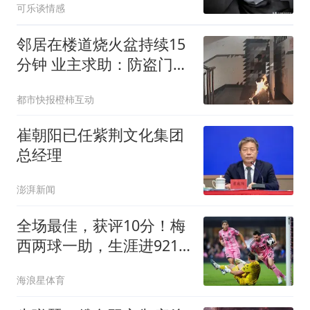
可乐谈情感
邻居在楼道烧火盆持续15
分钟 业主求助：防盗门都
烫手
都市快报橙柿互动
崔朝阳已任紫荆文化集团
总经理
澎湃新闻
全场最佳，获评10分！梅
西两球一助，生涯进921
球，造1340球！
海浪星体育