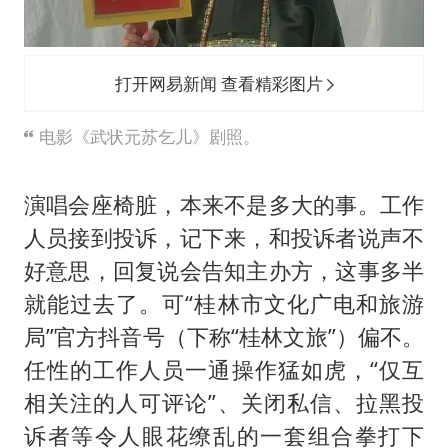
弹药库存告急 美军补货难
沙特否认与胡塞武装举行会谈
如何把百年大党建设得更加坚强有力
打开网易新闻 查看精彩图片
乘客脱鞋散发异味 司机提醒反被怼
电影《武状元苏乞儿》剧照。
日本籍女网红在韩直播时自杀身亡
太阳表面最高分辨率图像来了
演唱会座椅脏，本来不是多大的事。工作
总书记关心百姓身边这些民生大事
人员接到投诉，记下来，和投诉者说声不
好意思，回复说会告知主办方，这事多半
就能过去了。可“桂林市文化广电和旅游
局”官方抖音号（下称“桂林文旅”）偏不。
任性的工作人员一通操作猛如虎，“仅互
相关注的人可评论”、关闭私信、拉黑投
诉者等令人眼花缭乱的一套组合拳打下