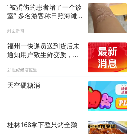
“被蜇伤的患者堵了一个诊
室” 多名游客称日照海滩
海蜇蜇人
封面新闻
福州一快递员送到货后未
通知用户致生鲜变质，用
户维权反遭辱骂
21世纪经济报道
天空硬糖消
桂林168拿下整只烤全鹅