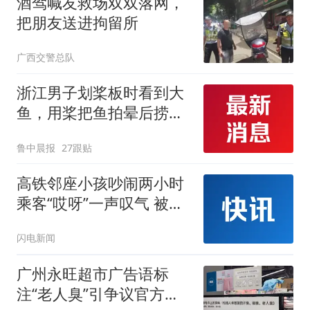
酒驾喊友救场双双落网，
把朋友送进拘留所
广西交警总队
浙江男子划桨板时看到大
鱼，用桨把鱼拍晕后捞
起；当事人：鱼重7斤6
鲁中晨报
27跟贴
两，做成红烧辣子鱼块，
味道很好
高铁邻座小孩吵闹两小时
乘客“哎呀”一声叹气 被家
长怒怼
闪电新闻
广州永旺超市广告语标
注“老人臭”引争议官方回