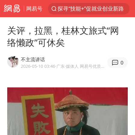
网易号
探寻“技能+”促就业创业新路
白海豚体型堪比东三省
关评，拉黑，桂林文旅式“网
24小时不关空调 电费反而更低？
络懒政”可休矣
山东财大教授刘海明逝世 终年38岁
美国退回1000亿美元关税
不主流讲话
0
顾客结账把钱扔地上 服务员霸气扔回
2026-05-10 03:46
·广东
·媒体人 网易号优质内容创作者
李亚鹏向地铁吐血女孩捐99999元
香港殿堂级填词人黎彼得因病离世 终年76岁
台风白海豚或在华东沿海登陆
“银行午休1.5小时”留个窗口行不行
41岁女子为鼓励女儿考上985研究生