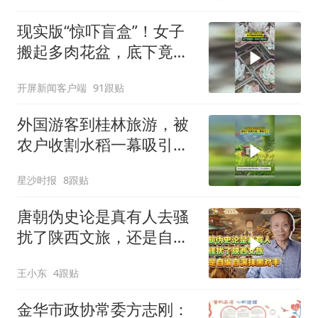
现实版“惊吓盲盒”！女子
搬起多肉花盆，底下竟藏
着一条碗口粗的蛇！
开屏新闻客户端
91跟贴
外国游客到桂林旅游，被
农户收割水稻一幕吸引
了，网友：我碰到了估计
星沙时报
8跟贴
能看一天
唐朝伪史论是真有人去骚
扰了陕西文旅，还是自编
自演抹黑对手
王小东
4跟贴
金华市政协常委方志刚：