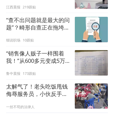
应：统一上报反馈，门店
江西晨报
219跟贴
核实完毕后会回电
“查不出问题就是最大的问
题”？畸形自查正在拖垮基
层
细说职场
10跟贴
“销售像人贩子一样围着
我！”从600多元变成5万
元，57岁保洁阿姨做医美
鲁中晨报
173跟贴
后眼睛肿到流泪、视物模
糊
太解气了！老头吃饭甩钱
侮辱服务员，小伙反手一
招“天女散花”直接让其破
一丝不苟的法律人
防！