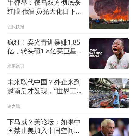
牛弹琴：俄乌双方彻底杀
红眼 俄官员光天化日下被
暗杀
现代快报
疯狂！卖光青训暴赚1.85
亿，转头砸1.8亿买巨星，
皇马彻底玩大了
米果说识
未来取代中国？外企来到
越南后才发现，“世界工
厂”只是美梦一场
史之铭
下马威？美论坛：如果中
国禁止美加入中国空间