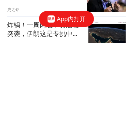
站，美有权将其击落
史之铭
App内打开
炸锅！一周两艘中资船被
突袭，伊朗这是专挑中国
人财产下手？
通鉴史智
婚外胚胎的小三越扒越
有！小学毕业，她姐也傍
大款，父母引以为傲
米果说识
山东财经大学教授刘海明
去世，年仅38岁
潇湘晨报