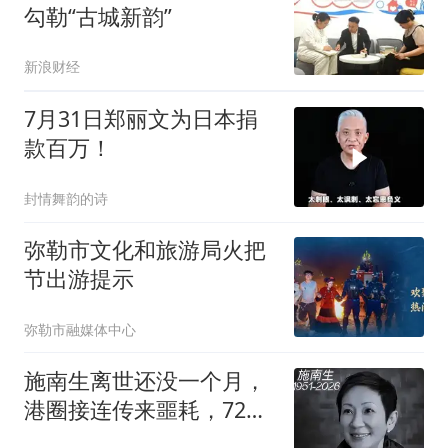
勾勒“古城新韵”
新浪财经
7月31日郑丽文为日本捐
款百万！
封情舞韵的诗
弥勒市文化和旅游局火把
节出游提示
弥勒市融媒体中心
施南生离世还没一个月，
港圈接连传来噩耗，72岁
成龙现状令人担忧