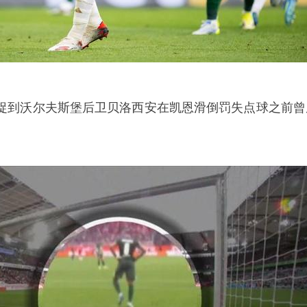
捉到沃尔夫斯堡后卫贝洛西安在凯恩滑倒罚失点球之前曾