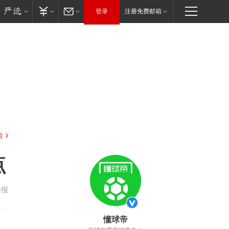
登录
注册免费邮箱
驻
点
举报
懂球帝