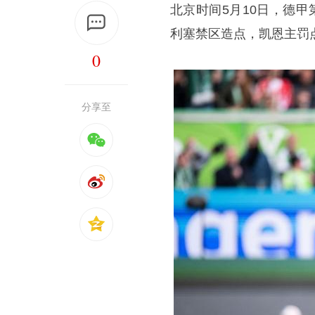
北京时间5月10日，德甲
利塞禁区造点，凯恩主罚
0
分享至