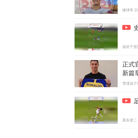
懂球帝 202
搞笑千里眼 2
正式
新篇
雪谨说个球 2
真实老二 20