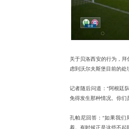
关于贝洛西安的行为，拜
虑到沃尔夫斯堡目前的处
记者随后问道：“阿根廷
免得发生那种情况。你们
孔帕尼回答：“如果我们
着。有时候正是这些不起