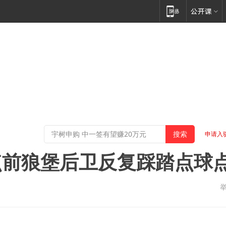
申请入
点前狼堡后卫反复踩踏点球