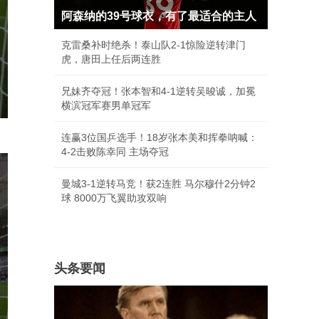
阿森纳的39号球衣，有了最适合的主人
克雷桑补时绝杀！泰山队2-1惊险逆转津门
虎，唐田上任后两连胜
兄妹齐夺冠！张本智和4-1逆转吴晙诚，加冕
横滨冠军赛男单冠军
连赢3位国乒选手！18岁张本美和挥拳呐喊：
4-2击败陈幸同 主场夺冠
曼城3-1逆转马竞！获2连胜 马尔穆什2分钟2
球 8000万飞翼助攻双响
头条要闻