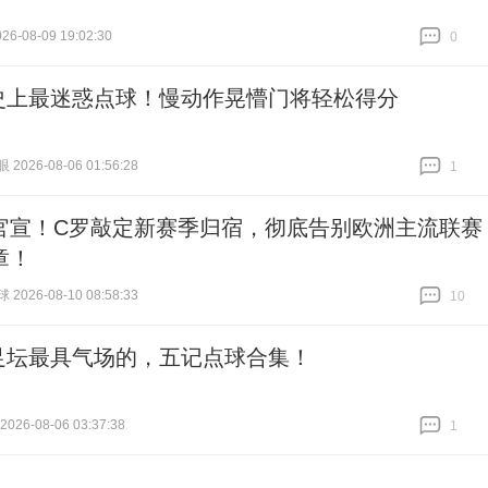
6-08-09 19:02:30
0
跟贴
0
史上最迷惑点球！慢动作晃懵门将轻松得分
026-08-06 01:56:28
1
跟贴
1
官宣！C罗敲定新赛季归宿，彻底告别欧洲主流联赛
章！
026-08-10 08:58:33
10
跟贴
10
足坛最具气场的，五记点球合集！
26-08-06 03:37:38
1
跟贴
1