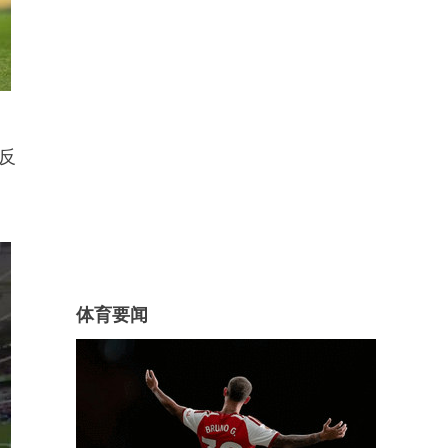
反
体育要闻