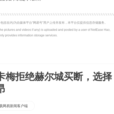
包括在内)为自媒体平台“网易号”用户上传并发布，本平台仅提供信息存储服务。
the pictures and videos if any) is uploaded and posted by a user of NetEase Hao,
nly provides information storage services.
卡梅拒绝赫尔城买断，选择
昂
载网易新闻客户端