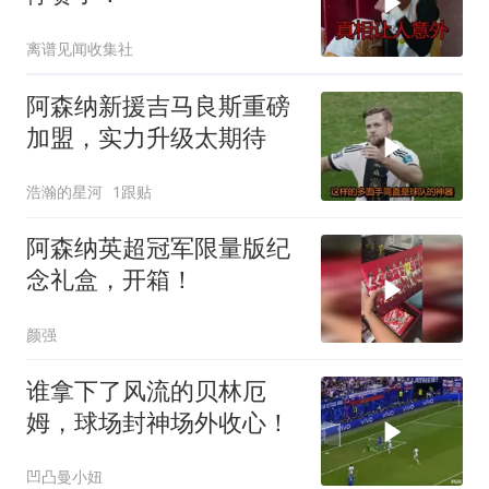
离谱见闻收集社
阿森纳新援吉马良斯重磅
加盟，实力升级太期待
浩瀚的星河
1跟贴
阿森纳英超冠军限量版纪
念礼盒，开箱！
颜强
谁拿下了风流的贝林厄
姆，球场封神场外收心！
凹凸曼小妞