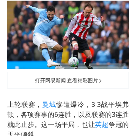
“中国蔬菜之乡”最高温达41.8℃
福建省泉州市委书记张毅恭接受纪律审查和监察调查
老人离世案亲属质疑记录仪
中医教你一招提升气血
我国外贸延续良好增长态势
欧阳娜娜窦靖童好搭
夯实基础开新局
打开网易新闻 查看精彩图片
上轮联赛，
曼城
惨遭爆冷，3-3战平埃弗
顿，各项赛事的6连胜，以及联赛的3连胜
就此止步。这一场平局，也让
英超
争冠的
天平倾斜。