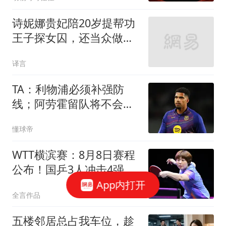
诗妮娜贵妃陪20岁提帮功
王子探女囚，还当众做炒
饭，“母子”配合默契
译言
TA：利物浦必须补强防
线；阿劳霍留队将不会扮
演关键角色
懂球帝
WTT横滨赛：8月8日赛程
公布！国乒3人冲击4强，
中日2场主力对决
App内打开
全言作品
五楼邻居总占我车位，趁