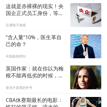
这就是赤裸裸的现实！央
国企正式员工身份，等于
手里攥着200万？
亿通电子游戏
“含人量”10%，医生革自
己的命？
中国新闻周刊
英国作家：就在你以为梅
根不能再低劣的时候，她
超越了自己
老诗才是我的外号
CBA休赛期最长的电影：
铁打的范子铭，流水的交