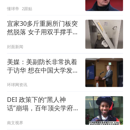
的一大财富
懂球帝
2跟贴
宜家30多斤重厕所门板突
然脱落 女子用双手撑手被
砸伤
封面新闻
美媒：美副防长非常执着
于访华 想在中国大学发表
演讲
环球网资讯
DEI 政策下的“黑人神
话”崩塌，百年顶尖学府颜
面全无
南文视界