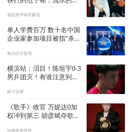
易传闻！
老皢尾声体育解说
单人学费百万 数十名中国
企业家参加项目被指"杀猪
盘"
每日经济新闻
横滨站：泪目！陈垣宇0‑3
男乒团灭！有谁注意到他
赛后的表情？
林子说事
《歌手》收官 万妮达0加
权冲到第三 胡彦斌夺歌王
骂声比掌声多
动物奇奇怪怪