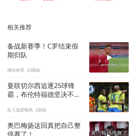
相关推荐
备战新赛季！C罗结束假
期归队
咪咕体育
23跟贴
曼联切尔西追逐25球锋
霸，布伦特福德坚决不卖
能撑多久？
坠入温柔晚风
2跟贴
奥巴梅扬这回真把自己整
停赛了！