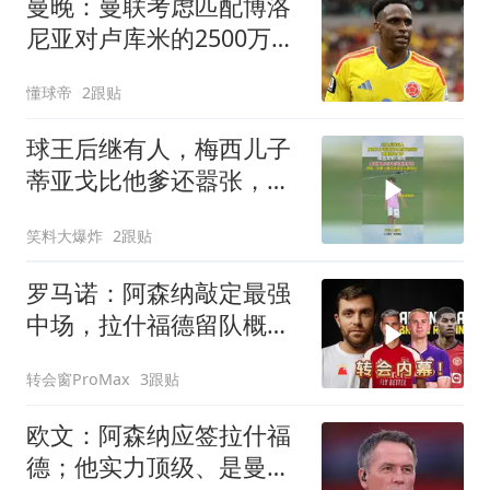
曼晚：曼联考虑匹配博洛
尼亚对卢库米的2500万欧
元转会要价
懂球帝
2跟贴
球王后继有人，梅西儿子
蒂亚戈比他爹还嚣张，偶
像却是C罗
笑料大爆炸
2跟贴
罗马诺：阿森纳敲定最强
中场，拉什福德留队概率
飙升
转会窗ProMax
3跟贴
欧文：阿森纳应签拉什福
德；他实力顶级、是曼联