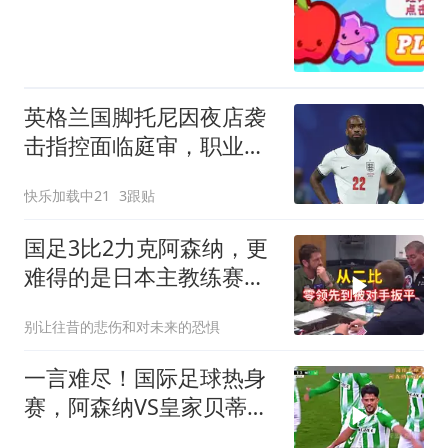
英格兰国脚托尼因夜店袭
击指控面临庭审，职业生
涯添污点
快乐加载中21
3跟贴
国足3比2力克阿森纳，更
难得的是日本主教练赛后
的境界
别让往昔的悲伤和对未来的恐惧
一言难尽！国际足球热身
赛，阿森纳VS皇家贝蒂
斯！