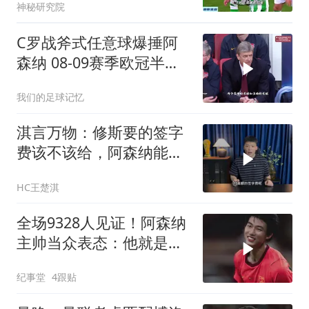
神秘研究院
C罗战斧式任意球爆捶阿
森纳 08-09赛季欧冠半决
赛次回合
我们的足球记忆
淇言万物：修斯要的签字
费该不该给，阿森纳能得
到他吗？
HC王楚淇
全场9328人见证！阿森纳
主帅当众表态：他就是中
国足球未来
纪事堂
4跟贴