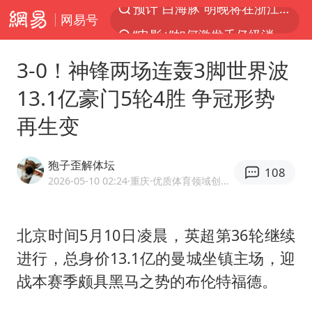
网易号
“电影+”如何激发千亿级消费新活力？
美股创4月份以来最大单周涨幅
3-0！神锋两场连轰3脚世界波
云南一地过火把节意外灼伤16人
13.1亿豪门5轮4胜 争冠形势
台风白海豚实时路径
再生变
“东北超”哈尔滨主场收官战小贴士
泰国校园枪击事件已致8死30余伤
狍子歪解体坛
108
女子被狗舔脚确诊三级暴露 医生回应
2026-05-10 02:24
·重庆
·优质体育领域创作者
俄黑客称掌握北约直接参与袭俄证据
考生称遭第二名花钱劝退 当地再通报
北京时间5月10日凌晨，英超第36轮继续
进行，总身价13.1亿的曼城坐镇主场，迎
2名小孩玩手机低头幅度近乎折叠
战本赛季颇具黑马之势的
布伦特福德
。
老中医：立秋后养心是关键