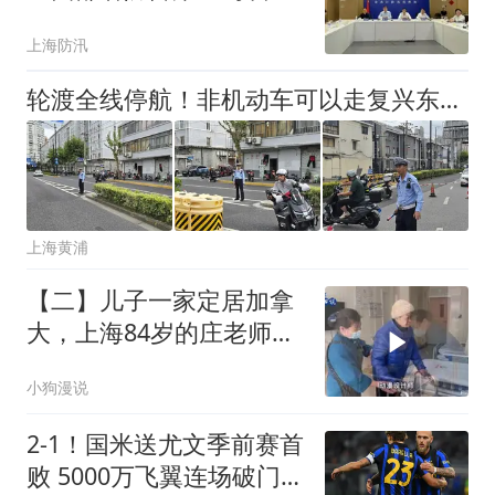
风“白海豚”工作
上海防汛
轮渡全线停航！非机动车可以走复兴东路隧道过江啦！
上海黄浦
【二】儿子一家定居加拿
大，上海84岁的庄老师独
自住护理院
小狗漫说
2-1！国米送尤文季前赛首
败 5000万飞翼连场破门