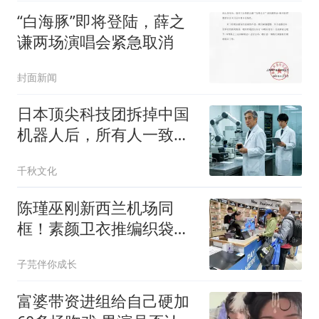
“白海豚”即将登陆，薛之
谦两场演唱会紧急取消
封面新闻
日本顶尖科技团拆掉中国
机器人后，所有人一致决
定，向中国人低头
千秋文化
陈瑾巫刚新西兰机场同
框！素颜卫衣推编织袋，
20年不婚相伴真相看哭人
子芫伴你成长
富婆带资进组给自己硬加