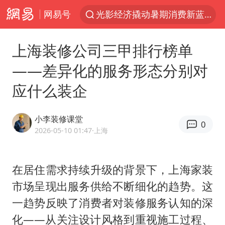
网易号
光影经济撬动暑期消费新蓝海
“新疆的交警怎么个个像我妈”
上海装修公司三甲排行榜单
西湖突现狂风暴雨 游客瞬间被浇透
——差异化的服务形态分别对
香港正式允许“拒绝抢救”
应什么装企
白海豚将正面袭击贯穿浙江
情侣平潭拍日出坠崖1死1伤
小李装修课堂
0
《欢迎来龙餐馆》口碑
2026-05-10 01:47
·上海
微信又有新功能，你可以“撤回”你的撤回了！
郑丽文：台湾从来没有“独立”过
在居住需求持续升级的背景下，上海家装
市场呈现出服务供给不断细化的趋势。这
几元成本的AI广告导致千万市值蒸发
一趋势反映了消费者对装修服务认知的深
酒店回应车内过夜被收150元
化——从关注设计风格到重视施工过程、