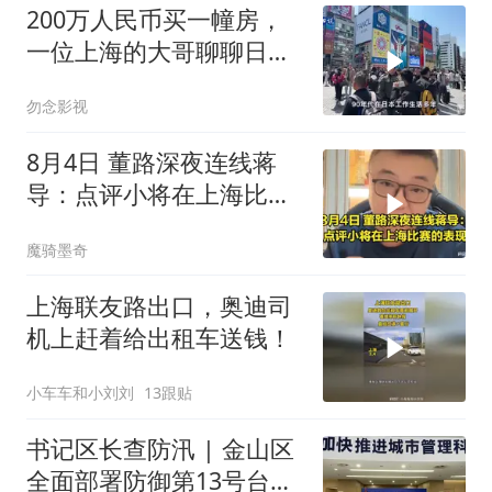
200万人民币买一幢房，
一位上海的大哥聊聊日本
房价变化
勿念影视
8月4日 董路深夜连线蒋
导：点评小将在上海比赛
的表现，听听看
魔骑墨奇
上海联友路出口，奥迪司
机上赶着给出租车送钱！
小车车和小刘刘
13跟贴
书记区长查防汛 | 金山区
全面部署防御第13号台