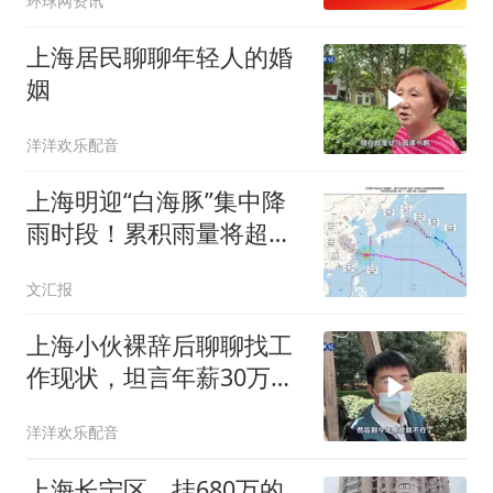
环球网资讯
上海居民聊聊年轻人的婚
姻
洋洋欢乐配音
上海明迎“白海豚”集中降
雨时段！累积雨量将超
150毫米
文汇报
上海小伙裸辞后聊聊找工
作现状，坦言年薪30万的
是少数
洋洋欢乐配音
上海长宁区，挂680万的