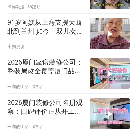
熊样动漫
89跟贴
91岁阿姨从上海支援大西
北到兰州 如今一双儿女成
了她的遗
小狗漫说
2026厦门靠谱装修公司：
整装局改全覆盖厦门品牌
家装全维度解析
一迦的生活
4跟贴
2026厦门装修公司名册观
察：口碑评价正从开工转
向入住
一迦的生活
5跟贴