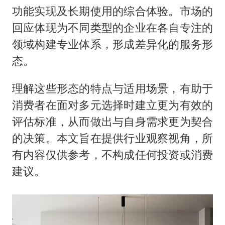
商场现钱学森巨幅海报 负责人回应
功能实现及长期使用的综合体验。市场的
杭州全市有序停课
回应体现为不同类型的企业在各自专注的
36岁男演员成景区NPC后人气爆棚
领域构建专业体系，形成差异化的服务形
“不怕六爷挂得多 就怕六爷挂一颗”
态。
全民健身事业高质量发展
理解这些形态的特点与适用场景，有助于
梁家辉百花奖演讲落泪
消费者在面对多元选择时建立更为有效的
乐享全民健身 共筑健康中国
评估标准，从而做出与自身需求更为契合
的决策。本文旨在提供行业观察视角，所
有内容仅供参考，不构成任何投资或消费
建议。