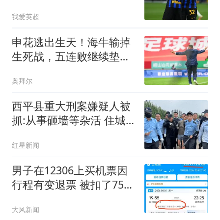
23岁奇兵替补建功
我爱英超
申花逃出生天！海牛输掉
生死战，五连败继续垫
底，泰山帮一把吗
奥拜尔
西平县重大刑案嫌疑人被
抓:从事砸墙等杂活 住城
中村
红星新闻
男子在12306上买机票因
行程有变退票 被扣了75%
票价
大风新闻