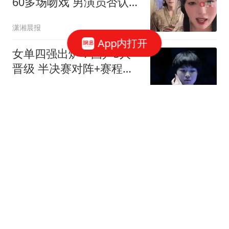
60多场吻戏 男演员否认被
包养
潇湘晨报
App内打开
女单四强出炉：国乒3人
晋级 半决赛对阵+赛程安
排+分析
体育哲人
泰国14岁初中生枪杀祖父
母等开26枪 枪手家属最新
发声
中国新闻周刊
我爸今年都82岁了，却每
天很不正经，我每次出门
都感觉丢死人了
千秋文化