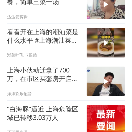
餐，简单三菜一汤
达达爱剪辑
看看开在上海的潮汕菜是
什么水平 #上海潮汕菜排
行榜 #瑞狮楼潮汕会馆 #
潮菜叶飞
7跟贴
上海探店
上海小伙动迁拿了700
万，在市区买套房开启新
生活
洋洋欢乐配音
“白海豚”逼近 上海危险区
域已转移3.03万人