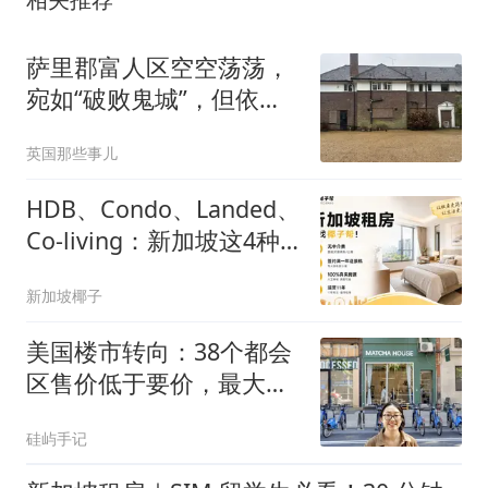
萨里郡富人区空空荡荡，
宛如“破败鬼城”，但依然
英式倔强——房价高挺
英国那些事儿
HDB、Condo、Landed、
Co-living：新加坡这4种
房型怎么选？看完不再纠
新加坡椰子
结！
美国楼市转向：38个都会
区售价低于要价，最大折
扣近5%
硅屿手记