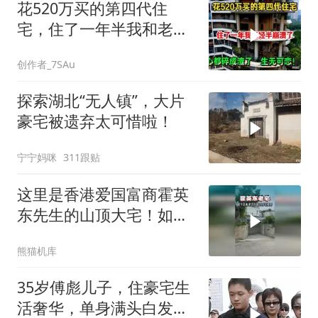
花520万买的第四代住
宅，住了一年半我和老公
崩溃了，心都碎
创作者_7SAu
探索湖北“无人镇”，大片
豪宅被遗弃太可惜啦！
宁宁妈咪
311跟贴
这里是香港爱国富商霍英
东先生的山顶大宅！如今
估值数十亿！
熊猫机库
35岁傅彪儿子，住豪宅生
活奢华，单身满头白发，