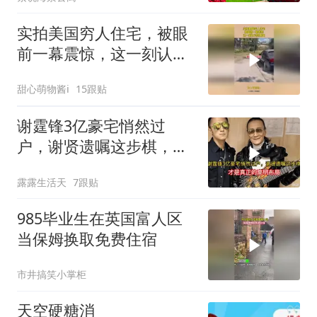
实拍美国穷人住宅，被眼
前一幕震惊，这一刻认识
到差距
甜心萌物酱i
15跟贴
谢霆锋3亿豪宅悄然过
户，谢贤遗嘱这步棋，才
是真正的高明布局
露露生活天
7跟贴
985毕业生在英国富人区
当保姆换取免费住宿
市井搞笑小掌柜
天空硬糖消