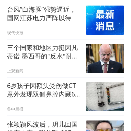
台风“白海豚”强势逼近，
国网江苏电力严阵以待
现代快报
三个国家和地区力挺因凡
蒂诺 墨西哥的"反水"耐人
寻味
上观新闻
6岁孩子因额头受伤做CT
意外发现双侧鼻腔内藏6
颗异物
鲁中晨报
张颖颖风波后，玥儿回国