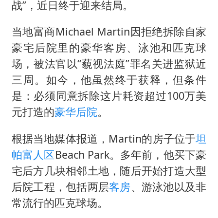
陕西柞水泥石流已致2死 仍有1人失联
战”，近日终于迎来结局。
店主称换“青海拉面”招牌后生意更好
当地富商Michael Martin因拒绝拆除自家
泰国初中生饮弹自尽前开了26枪
豪宅后院里的豪华客房、泳池和匹克球
22岁女生独闯南太行失联12天
场，被法官以“藐视法庭”罪名关进监狱近
万岁山接盘烂尾恒大文旅城
三周。如今，他虽然终于获释，但条件
习近平心系体育强国建设
是：必须同意拆除这片耗资超过100万美
元打造的
豪华后院
。
根据当地媒体报道，Martin的房子位于
坦
帕
富人区
Beach Park。多年前，他买下豪
宅后方几块相邻土地，随后开始打造大型
后院工程，包括两层
客房
、游泳池以及非
常流行的匹克球场。