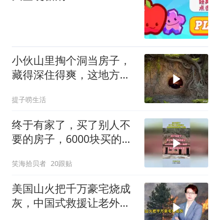
小伙山里掏个洞当房子，
藏得深住得爽，这地方真
巴适
提子唠生活
终于有家了，买了别人不
要的房子，6000块买的还
送二亩地！
笑海拾贝者
20跟贴
美国山火把千万豪宅烧成
灰，中国式救援让老外破
防：这才叫救命