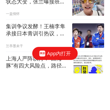
状态大变，张兰曝接班人
猛料，小S表态
一盅情怀
集训争议发酵！王楠李隼
承接日本青训引热议，王
励勤出手早有深意
兰亭墨未干
App内打开
上海人严阵以待！“白海
豚”有四大风险点，路径又
变！风力升级！权威问答
上观新闻
收好
大JB把自己的头都P成库
里！太抽象太能整活了！