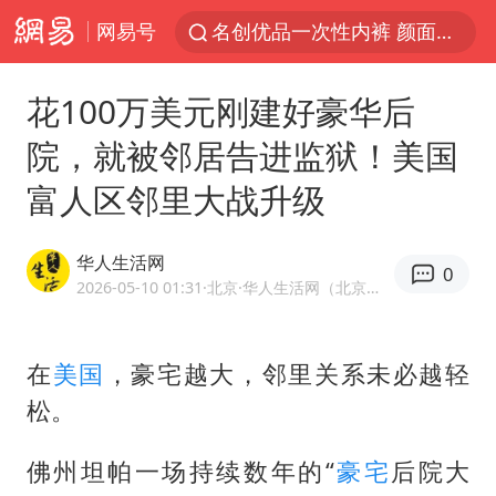
网易号
名创优品一次性内裤 颜面尽失
四川宜宾3.4级地震
花100万美元刚建好豪华后
伊斯兰版北约来了吗
院，就被邻居告进监狱！美国
云南一地村民过火把节意外灼伤16人
富人区邻里大战升级
中国父女泰国骑摩托车坠崖1死1伤
香港宏福苑火灾或由烟头引起
华人生活网
0
网约车司机充电时猝死保险拒赔
2026-05-10 01:31
·北京
·华人生活网（北京）科技有限公司官方网易号
浙江台州《告全体市民书》
周末打虎 宋致远被查
在
美国
，豪宅越大，邻里关系未必越轻
松。
多所高校取消艺考
上半年国内居民出游人次34.63亿
佛州坦帕一场持续数年的“
豪宅
后院大