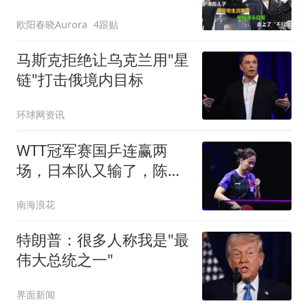
走上了“不归路
欧阳春晓Aurora
4跟贴
马斯克拒绝让乌克兰用"星
链"打击俄境内目标
环球网资讯
WTT冠军赛国乒连赢两
场，日本队又输了，陈幸
同给大藤沙月留面子
南海浪花
特朗普：很多人称我是"最
伟大总统之一"
界面新闻