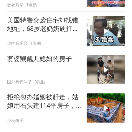
敏睿观察
1跟贴
美国特警突袭住宅却找错
地址，68岁老奶奶硬扛两
个闪光弹
你的音乐台
1跟贴
婆婆觊觎儿媳妇的房子
国外热评沫子
3跟贴
拒绝包办婚姻被赶走，姑
娘用石头建114平房子，
这劲头真让人服
小岛鸽手