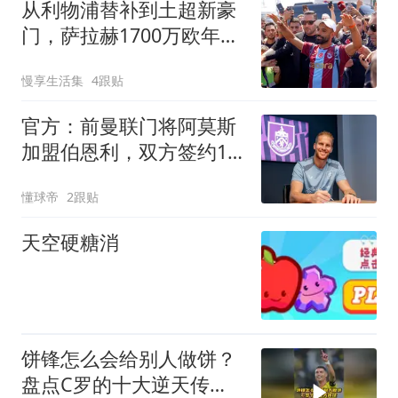
从利物浦替补到土超新豪
门，萨拉赫1700万欧年薪
加盟特拉布宗
慢享生活集
4跟贴
官方：前曼联门将阿莫斯
加盟伯恩利，双方签约1
年
懂球帝
2跟贴
天空硬糖消
饼锋怎么会给别人做饼？
盘点C罗的十大逆天传