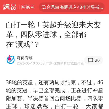
网易号
台风白海豚进入48小时警戒线
以“新”破局 首发经济点亮城市消费活力
白打一轮！英超升级迎来大变
佛得角门将亮相智利俱乐部主场
革，四队零进球，全部都
中方回应是否在太平洋海底开采稀土
在“演戏”？
宇树科技发行价格150.80元/股
看守所辅警收受10万获刑1年
嗨皮看球
20
宇树科技王兴兴身家有望超200亿元
2026-05-10 00:35
·广东
·优质体育领域创作者
五粮液渠道价一箱上涨近百元
CIA被曝已秘密设立古巴工作组
38轮的英超，还有两周才结束，不过，46
轮的英冠，早已全部完成，正在进行冲超
U17国足1分钟轰2球
附加赛。半决赛首回合两场比赛，四队零
泰国一女公务员妆容引争议 本人回应
进球，球迷戏称，白打一轮，大家都