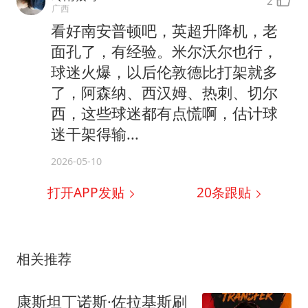
2
广西
看好南安普顿吧，英超升降机，老
面孔了，有经验。米尔沃尔也行，
球迷火爆，以后伦敦德比打架就多
了，阿森纳、西汉姆、热刺、切尔
西，这些球迷都有点慌啊，估计球
迷干架得输...
2026-05-10
打开APP发贴
20
条跟贴
相关推荐
康斯坦丁诺斯·佐拉基斯刷