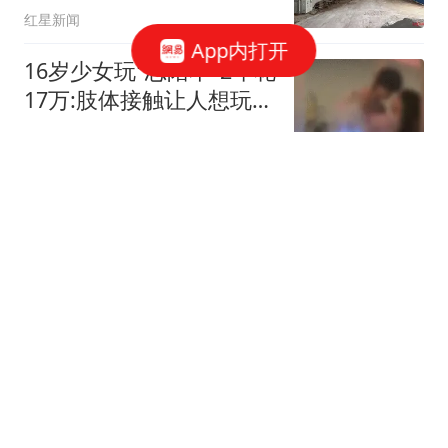
红星新闻
App内打开
16岁少女玩"恋陪本"2年花
17万:肢体接触让人想玩多
次
看看新闻Knews
铁原阻击战有多惨烈？我
军9400人战至700，美军
的伤亡难以想象
莫地方
宏远速递！又一内线大将
离队，新外教全家移居东
莞，3人完成续约
多特体育说