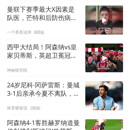
曼联下赛季最大X因素是
队医，芒特和后防伤病能
控制我们直接起飞
一个香蕉说球
8跟贴
西甲大结局！阿森纳vs皇
家贝蒂斯，英超卫冕冠军
完败！
神秘研究院
24岁尼科·冈萨雷斯：曼城
3-1后亲承今夏不离队，转
会传闻不攻自破
体育硬核说
2跟贴
阿森纳4-1客胜赫罗纳道曼