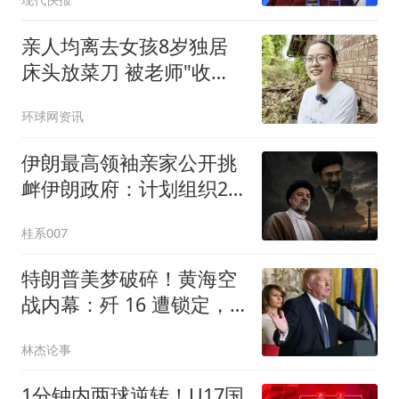
亲人均离去女孩8岁独居
床头放菜刀 被老师"收
养"后逆袭
环球网资讯
伊朗最高领袖亲家公开挑
衅伊朗政府：计划组织25
万人，改变国家方向
桂系007
特朗普美梦破碎！黄海空
战内幕：歼 16 遭锁定，
歼 36 抢先首飞
林杰论事
1分钟内两球逆转！U17国