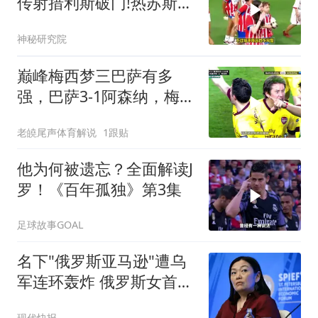
传射措利斯破门!热苏斯替
补建功!
神秘研究院
巅峰梅西梦三巴萨有多
强，巴萨3-1阿森纳，梅西
梅开二度，哈维、伊涅斯
老皢尾声体育解说
1跟贴
塔
他为何被遗忘？全面解读J
罗！《百年孤独》第3集
足球故事GOAL
名下"俄罗斯亚马逊"遭乌
军连环轰炸 俄罗斯女首富
怒了
现代快报