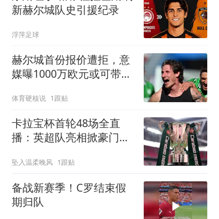
新赫尔城队史引援纪录
浮萍足球
赫尔城首份报价遭拒，意
媒曝1000万欧元或可带走
萨索洛前锋
体育硬核说
1跟贴
卡拉宝杯首轮48场全直
播：英超队亮相掀豪门对
决
坠入温柔晚风
1跟贴
备战新赛季！C罗结束假
期归队