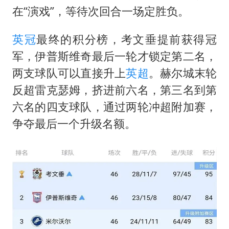
法国将禁止“未经同意的电话营销”
在“演戏”，等待次回合一场定胜负。
80后女柜员逆袭成4200亿银行副行长
英冠
最终的积分榜，考文垂提前获得冠
27岁女子成组织卖淫集团主犯被通缉
军，伊普斯维奇最后一轮才锁定第二名，
吉林一“温度计大楼”读数爆表
两支球队可以直接升上
英超
。赫尔城末轮
女子利用漏洞0元薅走3000多件家电
反超雷克瑟姆，挤进前六名，第三名到第
贵州轮胎子公司获美国退税8136万
六名的四支球队，通过两轮冲超附加赛，
东方甄选被判赔偿江小白30万元
争夺最后一个升级名额。
奋进开新局 实干挑大梁