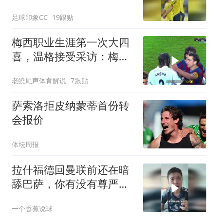
球！
足球印象CC
19跟贴
梅西职业生涯第一次大四
喜，温格接受采访：梅西
是足球游戏里走出来的球
老皢尾声体育解说
7跟贴
员
萨索洛拒皮纳蒙蒂首份转
会报价
体坛周报
拉什福德回曼联前还在暗
舔巴萨，你有没有尊严
呀！
一个香蕉说球