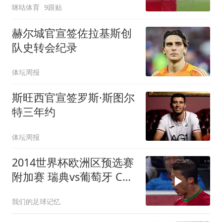
咪咕体育
9跟贴
赫尔城官宣签佐拉基斯创
队史转会纪录
体坛周报
斯旺西官宣签罗斯·斯图尔
特三年约
体坛周报
2014世界杯欧洲区预选赛
附加赛 瑞典vs葡萄牙 C罗
帽子戏法 伊布梅开二度
我们的足球记忆