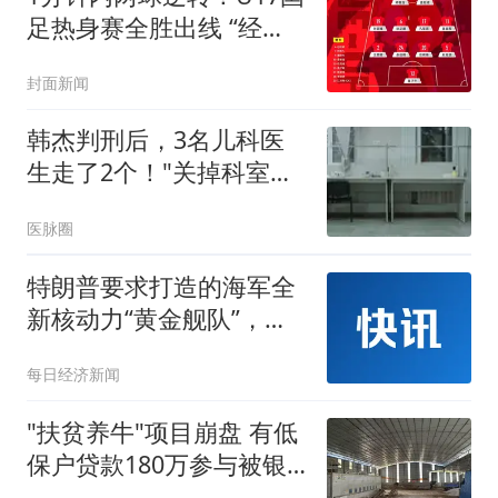
足热身赛全胜出线 “经
验”比“惊艳”更珍贵
封面新闻
韩杰判刑后，3名儿科医
生走了2个！"关掉科室，
全院都松了口气"
医脉圈
特朗普要求打造的海军全
新核动力“黄金舰队”，造
价或高达2750亿美元，将
每日经济新闻
配备高超音速武器、巡航
导弹等
"扶贫养牛"项目崩盘 有低
保户贷款180万参与被银
行起诉