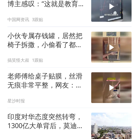
博主感叹：“这就是教育的
未来！”（人民日报）
中国网资讯
3跟贴
小伙专属存钱罐，居然把
椅子拆撒，小偷看了都傻
眼！
搞笑怪大叔
1跟贴
老师傅给桌子贴膜，丝滑
无痕非常平整，网友：强
迫症的有福了
星沙时报
印度对华态度突然转弯，
1300亿大单背后，莫迪终
于想通了什么？