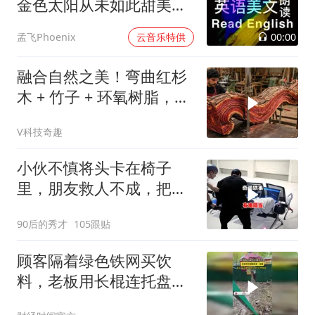
金色太阳从未如此甜美吻
过
00:00
孟飞Phoenix
云音乐特供
融合自然之美！弯曲红杉
木 + 竹子 + 环氧树脂，
DIY自制桌子惊艳全场
V科技奇趣
小伙不慎将头卡在椅子
里，朋友救人不成，把自
己也搭了进去
90后的秀才
105跟贴
顾客隔着绿色铁网买饮
料，老板用长棍连托盘一
起递