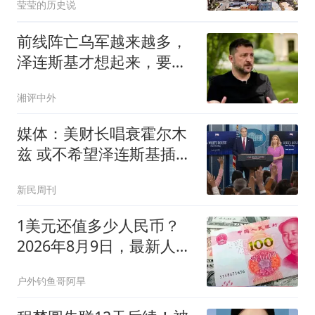
莹莹的历史说
前线阵亡乌军越来越多，
泽连斯基才想起来，要和
中国搞好关系
湘评中外
媒体：美财长唱衰霍尔木
兹 或不希望泽连斯基插手
伊朗
新民周刊
1美元还值多少人民币？
2026年8月9日，最新人民
币兑美元汇率
户外钓鱼哥阿旱