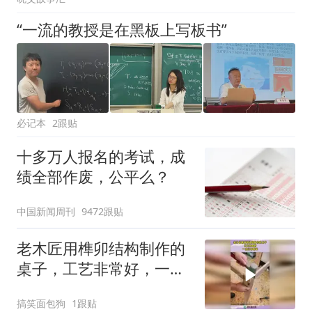
“一流的教授是在黑板上写板书”
必记本
2跟贴
十多万人报名的考试，成
绩全部作废，公平么？
中国新闻周刊
9472跟贴
老木匠用榫卯结构制作的
桌子，工艺非常好，一点
没有瑕疵！
搞笑面包狗
1跟贴