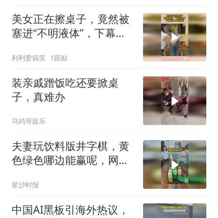
美女正在擦桌子，竟然被
塞进“不明液体”，下幕根
本不敢睁眼
利利爱搞笑
1跟贴
装亲戚蹭饭吃还要掀桌
子，真难办
乌鸡哥娱乐
夫妻玩饮料版井字棋，黄
色绿色哪边能赢呢，网
友：这玩法挺有趣的
星沙时报
中国AI黑板引海外热议，