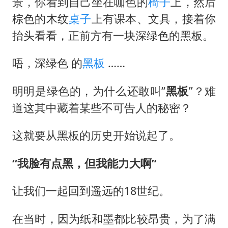
台铃电动车仅骑一年就断电趴窝
景，你看到自己坐在咖色的
椅子
上，然后
棕色的木纹
桌子
上有课本、文具，接着你
以军士兵把枪口对准中国记者
抬头看看，正前方有一块深绿色的黑板。
白海豚在海上打了个结
方桃子代言广告视频已下架
唔，深绿色 的
黑板
……
上海大部迎大暴雨
明明是绿色的，为什么还敢叫“
黑板
”？难
外国游客的“中国游三件套”火了
道这其中藏着某些不可告人的秘密？
一周大涨超7% 金价为何突然上涨
这就要从黑板的历史开始说起了。
构建更高水平的全民健身公共服务体系
“我脸有点黑，但我能力大啊”
让我们一起回到遥远的18世纪。
在当时，因为纸和墨都比较昂贵，为了满