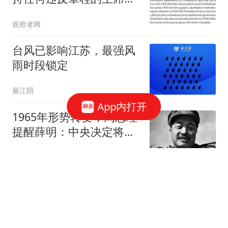
举进程
观察者网
台风已影响江苏，最强风
雨时段锁定
最江阴
App内打开
1965年形势转变，周总理
提醒薛明：中央决定将贺
龙的元帅军衔撤下
墨策讲历史
多位核心离队！孙铭徽撑
起广厦，计划远赴西班
牙，目标被迫放弃！
体坛卡卡说