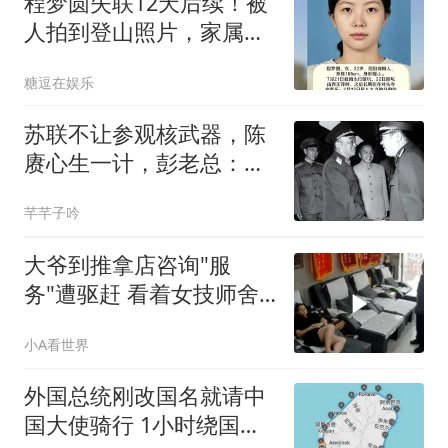
程梦圆失联12天后续！被
人拍到登山照片，家属发
声，爆更多细节
糖逗在娱乐
苏联不让参观核武器，陈
赓心生一计，彭老总：你
真是个天才
芊芊子吟
大爷到推拿店咨询"服
务"遭驱赶 看着女技师舍
不得走
小A看世界
外国总统刚改国名就请中
国大使骑行 1小时绕国境