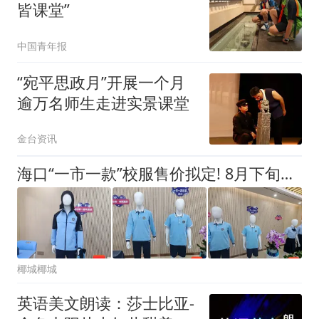
皆课堂”
中国青年报
“宛平思政月”开展一个月
逾万名师生走进实景课堂
金台资讯
海口“一市一款”校服售价拟定! 8月下旬开售!
椰城椰城
英语美文朗读：莎士比亚-