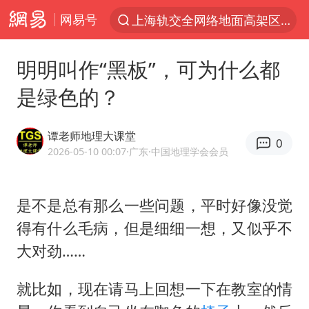
网易号
上海轨交全网络地面高架区段限速运行
跨界融合拉长夏日经济消费链条
明明叫作“黑板”，可为什么都
白海豚逼近浙闽沿海
是绿色的？
拜登前列腺癌恶化
四川宜宾5.5级地震后余震为何不断
谭老师地理大课堂
0
上海中心城区暴雨预警由橙变红
2026-05-10 00:07
·广东
·中国地理学会会员
2026年7月份居民消费价格同比上涨0.5%
是不是总有那么一些问题，平时好像没觉
武契奇会见泽连斯基有何意图
得有什么毛病，但是细细一想，又似乎不
2026“未录满”本科专业排行榜出炉
大对劲……
浙江海域将现5到8米巨浪到狂浪
“伊斯兰版北约”出现
就比如，现在请马上回想一下在教室的情