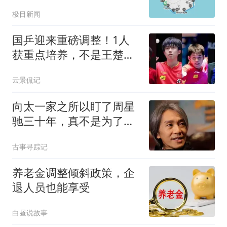
线1圈
极目新闻
国乒迎来重磅调整！1人
获重点培养，不是王楚
钦，也不是樊振东
云景侃记
向太一家之所以盯了周星
驰三十年，真不是为了那
200万
古事寻踪记
养老金调整倾斜政策，企
退人员也能享受
白昼说故事