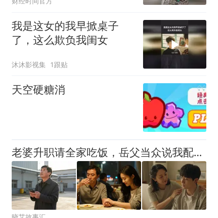
财经时间官方
我是这女的我早掀桌子
了，这么欺负我闺女
沐沐影视集
1跟贴
天空硬糖消
老婆升职请全家吃饭，岳父当众说我配不上他女儿，老婆示意我别说话，我端起酒杯站起来说了几句，整个包厢的筷子都停住了
晓艾故事汇