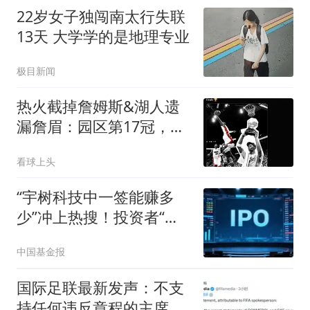
22岁女子独闯南太行失联
13天 大学学的是地理专业
极目新闻
热火截掉詹姆斯&湖人遗
漏詹眉：园区第17冠，不
该被P掉
看球上头
“宇树科技中一签能赚多
少”冲上热搜！投资者“赛
博许愿”
中国基金报
国际足联最新发声：不支
持任何违反章程的主席选