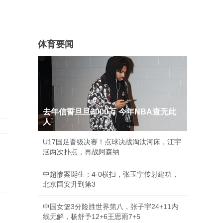
体育要闻
去年信誓旦旦3000万 今年NBA查无此
人
U17国足晋级决赛！点球决战淘汰河床，江宇
涵两次扑点，再战阿森纳
中超惨案诞生：4-0横扫，张玉宁传射建功，
北京国安升到第3
中国女篮3分险胜世界第八，张子宇24+11内
线无解，杨舒予12+6王思雨7+5