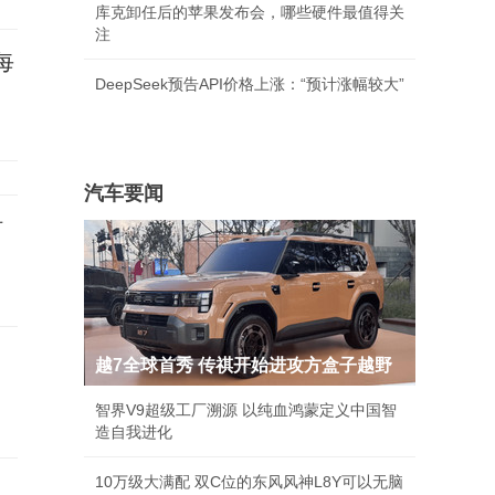
库克卸任后的苹果发布会，哪些硬件最值得关
注
每
DeepSeek预告API价格上涨：“预计涨幅较大”
汽车要闻
材
越7全球首秀 传祺开始进攻方盒子越野
智界V9超级工厂溯源 以纯血鸿蒙定义中国智
造自我进化
10万级大满配 双C位的东风风神L8Y可以无脑