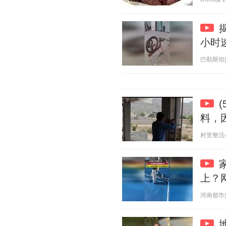
小时
巴勒斯坦媳妇
料，
村里整活小分
上？
河南都市频道