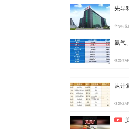
先导
华尔街见闻官
氦气
钛媒体APP 
从计
钛媒体APP 