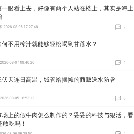
第一眼看上去，好像有两个人站在楼上，其实是海上
箱
026-08-06 17:27:48
2
跟贴
2
如何不用榨汁就能够轻松喝到甘蔗水？
26-08-07 09:46:26
2
跟贴
2
三伏天连日高温，城管给摆摊的商贩送水防暑
26-08-05 16:52:12
0
跟贴
0
市场上的假牛肉怎么制作的？妥妥的科技与狠活，看
还敢吃吗！
026-08-06 09:28:50