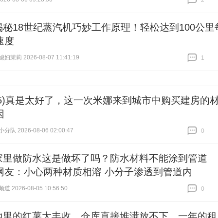
2
跟贴
2
揭秘18世纪蒸汽机巧妙工作原理！轻松达到100公里
速度
茉莉 2026-08-07 11:41:19
1
跟贴
1
(5)真是太好了，这一次米娜来到城市中购买建房的
因
队 2026-08-06 02:00:47
0
跟贴
0
家里做防水这是做坏了吗？防水材料不能涂到管道
网友：小心两种材质相溶 小分子渗透到管道内
 2026-08-05 10:56:50
0
跟贴
0
地里的红薯大丰收，仓库直接堆满放不下。一年的租