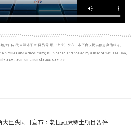
包括在内)为自媒体平台“网易号”用户上传并发布，本平台仅提供信息存储服务。
the pictures and videos if any) is uploaded and posted by a user of NetEase Hao,
nly provides information storage services.
两大巨头同日宣布：老挝勐康稀土项目暂停