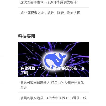
这次刘嘉玲也救不了原形毕露的梁朝伟
第33届视帝之争，胡歌、陈晓、靳东入围
科技要闻
突然涨价，"只收电费钱"的梁文锋，变
了吗
谷歌AI帝国越建越大 打江山的人却开始集体
离开
凌晨谷歌AI地震！4位大牛离职 CEO退居二线