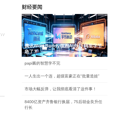
财经要闻
腾讯WorkBuddy领跑AI办公 阿里字节
急了?
papi酱的智慧学不完
一人生出一个连，超级富豪正在“批量造娃”
市场大幅反弹，让我彻底看清了这件事！
8400亿资产齐鲁银行换届，75后胡金良升任
行长