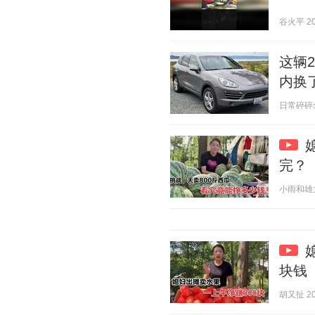
谷火平 202
这辆2
内换
日常碎碎念啊
完？
小雨和雄大 2
块钱
胡又扯 202