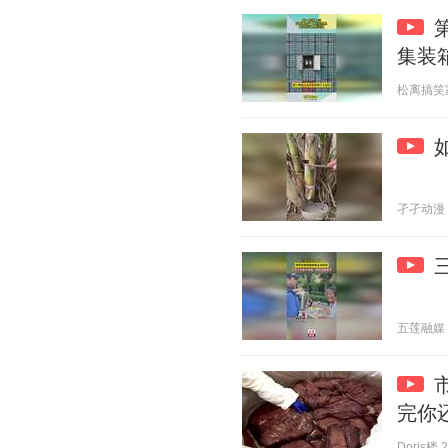
集装
松离搞笑家 2
孑孑动漫 20
五莲融媒 20
完你
Doris楼 2