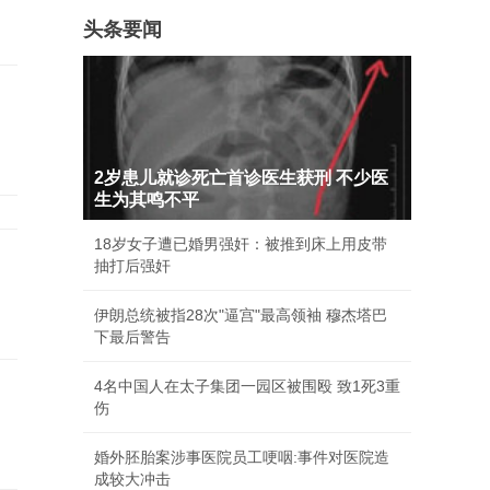
头条要闻
2岁患儿就诊死亡首诊医生获刑 不少医
生为其鸣不平
18岁女子遭已婚男强奸：被推到床上用皮带
抽打后强奸
伊朗总统被指28次"逼宫"最高领袖 穆杰塔巴
下最后警告
4名中国人在太子集团一园区被围殴 致1死3重
伤
婚外胚胎案涉事医院员工哽咽:事件对医院造
成较大冲击