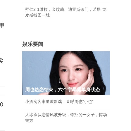
拜仁2-1维拉，金玟哉、迪亚斯破门，若昂-戈
麦斯扳回一城
英里
娱乐要闻
卖
周也热恋结束，六个字暴露单身状态
小酒窝客串董璇新戏，直呼周也“小也”
0
大冰承认恋情风波升级，牵扯另一女子，惊动
警方