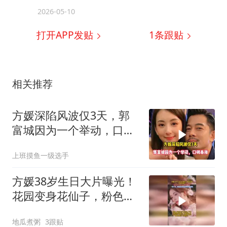
2026-05-10
打开APP发贴
1
条跟贴
相关推荐
方媛深陷风波仅3天，郭
富城因为一个举动，口碑
暴涨
上班摸鱼一级选手
方媛38岁生日大片曝光！
花园变身花仙子，粉色花
瓣裙梦幻又华丽
地瓜煮粥
3跟贴