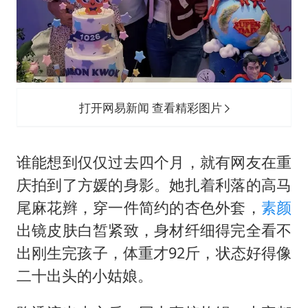
打开网易新闻 查看精彩图片
谁能想到仅仅过去四个月，就有网友在重
庆拍到了方媛的身影。她扎着利落的高马
尾麻花辫，穿一件简约的杏色外套，
素颜
出镜皮肤白皙紧致，身材纤细得完全看不
出刚生完孩子，体重才92斤，状态好得像
二十出头的小姑娘。