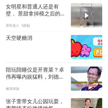
女明星和普通人还是有
壁， 景甜拿掉模之后的素
颜状态也太伟大了
草民老八
5跟贴
天空硬糖消
陪玩陪睡仅是开胃菜？卓
伟再曝内娱猛料，刘德
华、郭富城被牵连
枫哥闲谈
张子萱带女儿公园玩耍，