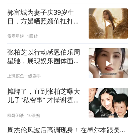
郭富城为妻子庆39岁生
日，方媛晒照颜值扛打，
身材苗条曲线完美
贵圈星娱
1跟贴
张柏芝以行动感恩伯乐周
星驰，展现娱乐圈体面师
徒关系
上班摸鱼一级选手
摊牌了，直到张柏芝曝大
儿子“私密事” 才懂谢霆锋
的缺席影响多大
枫哥闲谈
10跟贴
周杰伦风波后高调现身！在墨尔本跟吴尊拍综艺，有说有笑假发抢镜