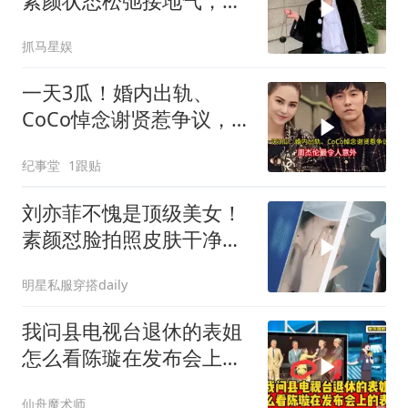
素颜状态松弛接地气，又
瘦又白看不出42岁
抓马星娱
一天3瓜！婚内出轨、
CoCo悼念谢贤惹争议，周
杰伦最令人意外
纪事堂
1跟贴
刘亦菲不愧是顶级美女！
素颜怼脸拍照皮肤干净通
透似18岁清纯女大
明星私服穿搭daily
我问县电视台退休的表姐
怎么看陈璇在发布会上的
表现
仙舟魔术师