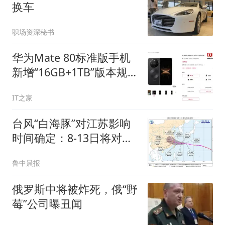
换车
职场资深秘书
华为Mate 80标准版手机
新增“16GB+1TB”版本规
格，6499元
IT之家
台风“白海豚”对江苏影响
时间确定：8-13日将对江
苏有风雨影响，内陆风力
鲁中晨报
可达7-9级，沿海风力可达
9-11级
俄罗斯中将被炸死，俄“野
莓”公司曝丑闻