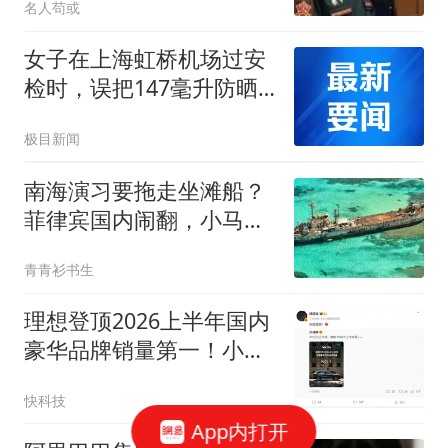
名人苟或
女子在上海虹桥机场过安
检时，误把147毫升防晒
霜放入随身背包，安检员
极目新闻
拿出分装瓶帮她分装，女
子：我遇到了“神仙”安检
南海演习要拖走坐滩船？
员，工号是HQ3137
菲律宾国内闹翻，小马科
斯这招能撑多久？
青青衫书生
理想登顶2026上半年国内
豪华品牌销量第一！小米
徐洁云送上祝贺
快科技
App内打开