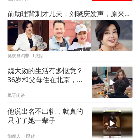
前助理背刺才几天，刘晓庆发声，原来她还有一张鲜为人知的底牌
笑饮孤鸿非
1跟贴
魏大勋的生活有多惬意？
36岁和父母住在北京，每
天衣来伸手饭来张口
枫哥闲谈
他说出名不出轨，就真的
只守了她一辈子
御摩人
1跟贴