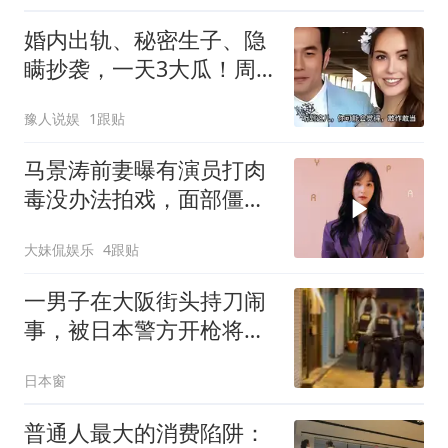
婚内出轨、秘密生子、隐
瞒抄袭，一天3大瓜！周
杰伦最令人意外
豫人说娱
1跟贴
马景涛前妻曝有演员打肉
毒没办法拍戏，面部僵硬
被嫌弃，还存在致盲风险
大妹侃娱乐
4跟贴
一男子在大阪街头持刀闹
事，被日本警方开枪将其
击毙......
日本窗
普通人最大的消费陷阱：