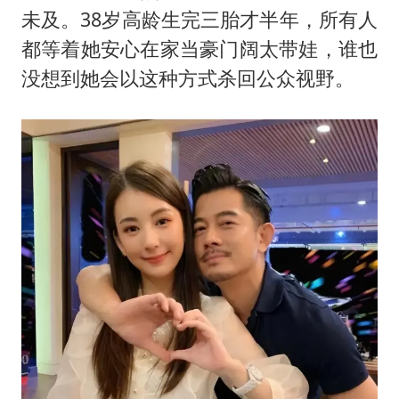
《歌手》歌王之战帮唱嘉宾官宣
未及。38岁高龄生完三胎才半年，所有人
“梅姨”准确年龄仍未知
都等着她安心在家当豪门阔太带娃，谁也
南昌一规划馆现“阴间座椅”字样
没想到她会以这种方式杀回公众视野。
上海一酒店房间爬满床虱 住客反被怼
中国经济展现强大韧性和活力