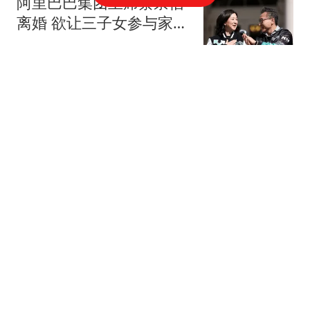
阿里巴巴集团主席蔡崇信
离婚 欲让三子女参与家族
事业
中国新闻周刊
别搞笑了，这精准投喂
的“福利”，接不到普通人
碗里！
走读新生
地方国企“大洗牌”，基层
员工的安稳日子要变了
职场资深秘书
米体：尤文与曼联谈齐尔
克泽外租，交易卡在细节