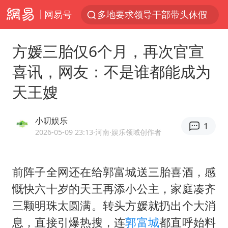
网易号
多地要求领导干部带头休假
四川资阳市原市长王善平被判11年
方媛三胎仅6个月，再次官宣
金饰克价大幅跳涨
喜讯，网友：不是谁都能成为
24小时不关空调 电费会更低吗
天王嫂
郑国霖回应去景区上班被保安拦下
浙江舟山21条水上客运航线停航
小叨娱乐
1
空调发明出来竟然不是为了给人降温
2026-05-09 23:13
·河南
·娱乐领域创作者
今年4位周星驰电影配角去世
中国五箭齐发反制美国
前阵子全网还在给
郭富城
送三胎喜酒，感
慨快六十岁的天王再添小公主，家庭凑齐
号召领导带头休假 是大家不想休吗
三颗明珠太圆满。转头方媛就扔出个大消
律师称“梅姨”若满75岁或不适用死刑
息，直接引爆热搜，连
郭富城
都直呼始料