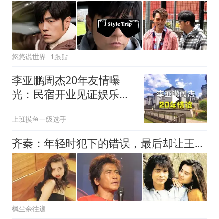
悠悠说世界
1跟贴
李亚鹏周杰20年友情曝
光：民宿开业见证娱乐圈
最暖兄弟情！
上班摸鱼一级选手
齐秦：年轻时犯下的错误，最后却让王祖贤为他买了单，他后悔吗
枫尘余往逝