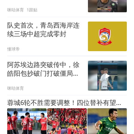
的支持，希望能够尽快脱
咪咕体育
1跟贴
离低谷
队史首次，青岛西海岸连
续三场中超完成零封
懂球帝
阿苏埃边路突破传中，徐
皓阳包抄破门打破僵局，
上海申花1比0领先青岛海
咪咕体育
牛
蓉城6轮不胜需要调整！四位替补有望冲击首发阵容，王子铭领衔