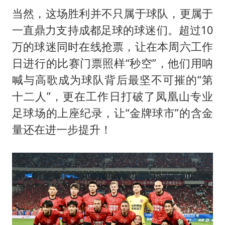
当然，这场胜利并不只属于球队，更属于
一直鼎力支持成都足球的球迷们。超过10
万的球迷同时在线抢票，让在本周六工作
日进行的比赛门票照样“秒空”，他们用呐
喊与高歌成为球队背后最坚不可摧的“第
十二人”，更在工作日打破了凤凰山专业
足球场的上座纪录，让“金牌球市”的含金
量还在进一步提升！