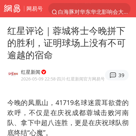
网易号
白海豚对华东华北影响会大于巴威
于东来回应胖东来近25年老店年底关闭
红星评论｜蓉城将士今晚拼下
以拒绝“和平委员会”的加沙和平计划
的胜利，证明球场上没有不可
浙江省甬江发生2026年第1号洪水
逾越的宿命
独闯南太行的失联女生最后轨迹已确认
美将每月供乌爱国者拦截导弹
红星新闻
39
全球最大级别运输船通过长江大桥
2026-05-09 22:58
·四川
·红星新闻官方网易号
央视新主播李秋莹母校发文祝贺
上门女婿出轨女邻居多年被判重婚罪
今晚的凤凰山，41719名球迷震耳欲聋的
欢呼，不仅是在庆祝成都蓉城击败河南
国足U17与阿森纳决赛取消 并列冠军
队、拿下中超八连胜，更是在庆祝球队彻
香港刷新1884年以来最高气温纪录
底终结“心魔”。