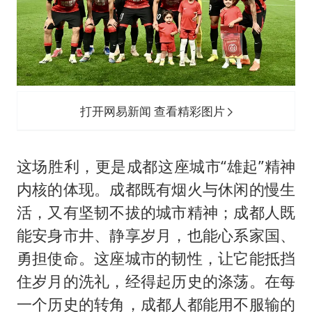
打开网易新闻 查看精彩图片
这场胜利，更是成都这座城市“雄起”精神
内核的体现。成都既有烟火与休闲的慢生
活，又有坚韧不拔的城市精神；成都人既
能安身市井、静享岁月，也能心系家国、
勇担使命。这座城市的韧性，让它能抵挡
住岁月的洗礼，经得起历史的涤荡。在每
一个历史的转角，成都人都能用不服输的