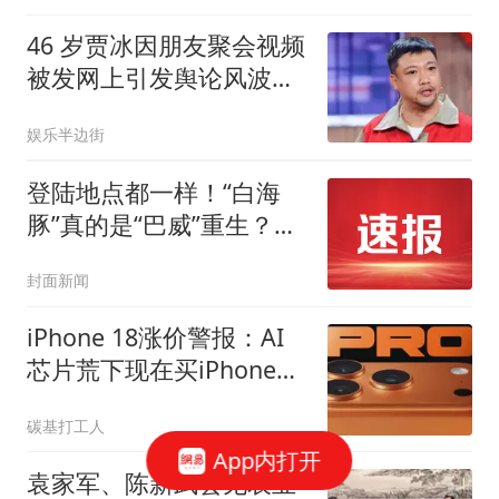
46 岁贾冰因朋友聚会视频
被发网上引发舆论风波，
至今未发声明
娱乐半边街
登陆地点都一样！“白海
豚”真的是“巴威”重生？专
家提醒：此次对华东华北
封面新闻
的影响更大
iPhone 18涨价警报：AI
芯片荒下现在买iPhone
17能省多少钱？
碳基打工人
App内打开
袁家军、陈新武会见农业