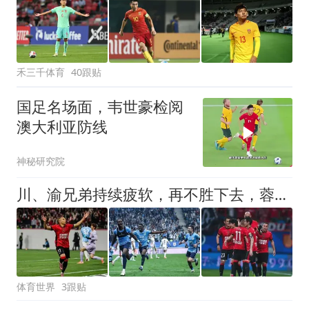
禾三千体育
40跟贴
国足名场面，韦世豪检阅
澳大利亚防线
神秘研究院
川、渝兄弟持续疲软，再不胜下去，蓉城夺冠梦终成空
体育世界
3跟贴