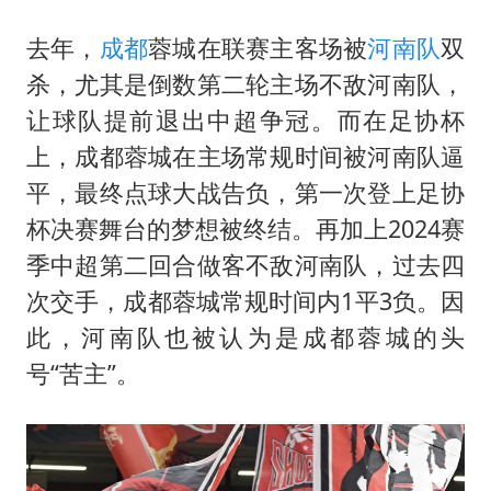
上海全力守护市民“菜篮子”
暑期研学游升温 在旅途中增长知识
去年，
成都
蓉城在联赛主客场被
河南队
双
杀，尤其是倒数第二轮主场不敌河南队，
猫咪过火把节被抹成黑猫
让球队提前退出中超争冠。而在足协杯
宝妈给四胞胎取名平安喜乐
上，成都蓉城在主场常规时间被河南队逼
BLG经理辟谣Bin离队
平，最终点球大战告负，第一次登上足协
总书记点赞的非遗苗绣焕发新生机
杯决赛舞台的梦想被终结。再加上2024赛
季中超第二回合做客不敌河南队，过去四
次交手，成都蓉城常规时间内1平3负。因
此，河南队也被认为是成都蓉城的头
号“苦主”。