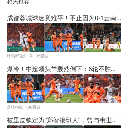
相关推荐
成都蓉城球迷意难平！不止因为0-1云南玉昆，更多在于以下五点！
球场新视角1号
35跟贴
爆冷！中超领头羊轰然倒下：6轮不胜，大黑马升到第3名
足球狗说
188跟贴
被里皮钦定为“郑智接班人”，曾与韦世豪齐名，31岁却只代表国足出战1场