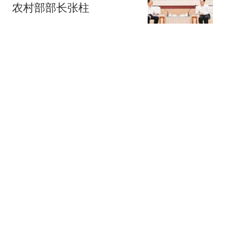
农村部部长张柱
政知新媒体
多个平台启动应急保障，
飞猪：消费者可申请无损
退改，将兜底退改损失；
极目新闻
去哪儿：符合条件订单可
免费取消；携程：关注航
《功夫女足》最大遗憾？
司政策协助用户退改
到处都是周星驰，但一直
没有周星驰！
日落于西
广东一车主把海鲜忘在车
里4天，洗车店老板打开
门瞬间崩溃：满车是蛆，