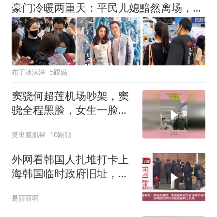
豪门冷暖两重天：平民儿媳黯然离场，圈层名媛从容入局
布丁冰淇淋
5跟贴
窦骁何超莲机场吵架，窦
骁全程黑脸，女生一脸卑
微
笑出腹肌帮
10跟贴
外网看韩国人扎堆打卡上
海韩国临时政府旧址，韩
国网友：这是证据
是丽丽啊