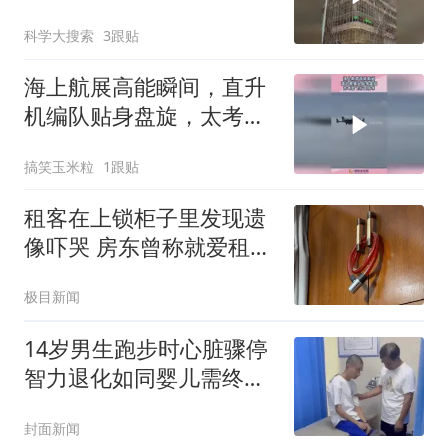
架
科学大搜索
3跟贴
海上航展高能瞬间，直升
机编队贴身盘旋，太考验
飞行员技术！
搞笑玉米粒
1跟贴
租客在上锁柜子里发现遗
像吓哭 房东曾称就爱租给
男生
极目新闻
14岁男生跑步时心脏骤停
智力退化如同婴儿需终身
护理
封面新闻