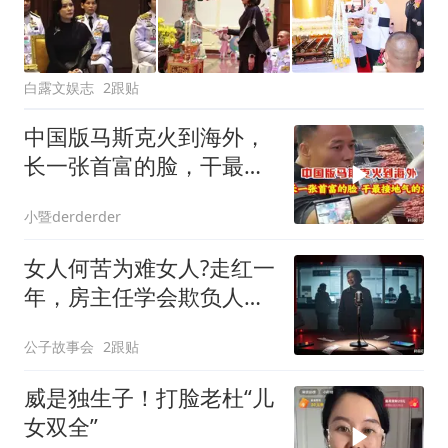
白露文娱志
2跟贴
中国版马斯克火到海外，
长一张首富的脸，干最接
地气的活！
小暨derderder
女人何苦为难女人?走红一
年，房主任学会欺负人
了？
公子故事会
2跟贴
威是独生子！打脸老杜“儿
女双全”