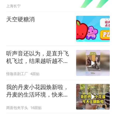
上海长宁
天空硬糖消
听声音还以为，是直升飞
机飞过，结果越听越不对
劲！
怪咖喜剧工厂
4跟贴
我的丹麦小花园焕新啦，
丹麦的生活环境，快来打
卡！
两面包夹芋头
16跟贴