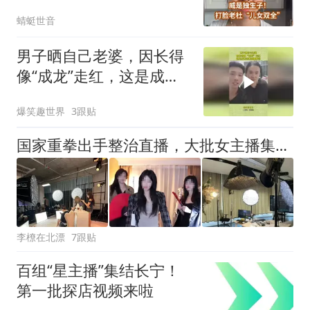
蜻蜓世音
男子晒自己老婆，因长得
像“成龙”走红，这是成龙
走散的妹妹吗？
爆笑趣世界
3跟贴
国家重拳出手整治直播，大批女主播集中封禁，全网直呼影响太恶劣
李橑在北漂
7跟贴
百组“星主播”集结长宁！
第一批探店视频来啦