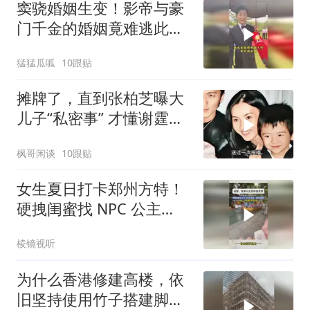
窦骁婚姻生变！影帝与豪
门千金的婚姻竟难逃此
劫？
猛猛瓜呱
10跟贴
摊牌了，直到张柏芝曝大
儿子“私密事” 才懂谢霆锋
的缺席影响多大
枫哥闲谈
10跟贴
女生夏日打卡郑州方特！
硬拽闺蜜找 NPC 公主
抱，还在一旁疯狂抓拍
棱镜视听
为什么香港修建高楼，依
旧坚持使用竹子搭建脚手