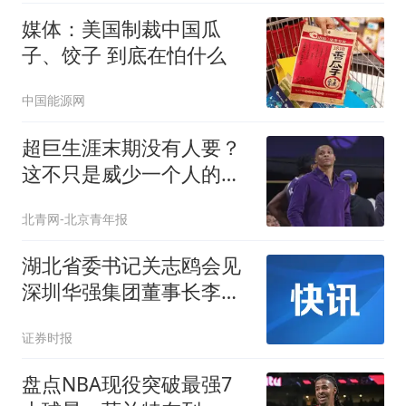
媒体：美国制裁中国瓜
子、饺子 到底在怕什么
中国能源网
超巨生涯末期没有人要？
这不只是威少一个人的尴
尬
北青网-北京青年报
湖北省委书记关志鸥会见
深圳华强集团董事长李曙
成一行
证券时报
盘点NBA现役突破最强7