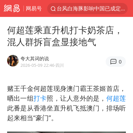
台风白海豚影响中国已成定局
网易号
中方回应是否开采太平洋海底稀土资源
何超莲乘直升机打卡奶茶店，
昆明石林火把节
混人群拆盲盒显接地气
外交部发言人就广岛核爆81周年等答记者问
我国编制完成新版全月地质图
夸大其词的说
0
胡塞武装袭扰红海航运行动升级
2026-05-09 22:46
·四川
郑国霖回应去景区上班被保安拦下
80后女柜员逆袭成4200亿银行副行长
赌王千金何超莲现身澳门霸王茶姬首店，
晒出一组
打卡
照，让人意外的是，
何超莲
感觉全东北都在等7号
此番是从香港坐直升机飞抵澳门，排场听
扎哈罗娃批广岛市长不提美国原子弹
起来相当“豪门”。
泰国一女公务员妆容引争议 本人回应
多地要求领导干部带头休假