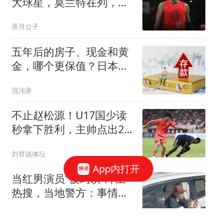
大球星，莫兰特在列，欧
文仅第4，东契奇入前3
弄月公子
五年后的房子、现金和黄
金，哪个更保值？日本的
教训已经给出答案
混沌录
不止赵松源！U17国少读
秒拿下胜利，主帅点出2
球领先被追平难题
刘笤说体坛
App内打开
当红男演员“被约谈”冲上
热搜，当地警方：事情属
实
上观新闻