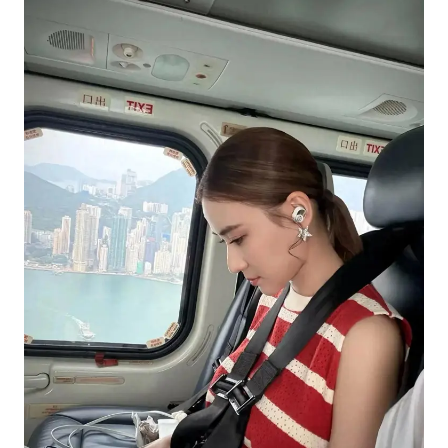
女子利用漏洞0元薅走3000多件家电
村民谈“梅姨”：叫的其实是“媒姨”
关之琳否认与27岁模特的恋情
把党建设得更加坚强有力
奋进开新局 实干挑大梁