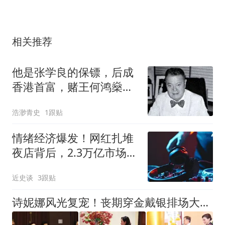
相关推荐
他是张学良的保镖，后成
香港首富，赌王何鸿燊见
了他都要喊叔
浩渺青史
1跟贴
情绪经济爆发！网红扎堆
夜店背后，2.3万亿市场正
在重构消费逻辑
近史谈
3跟贴
诗妮娜风光复宠！丧期穿金戴银排场大，苏提达强颜欢笑焚香稳住正宫位