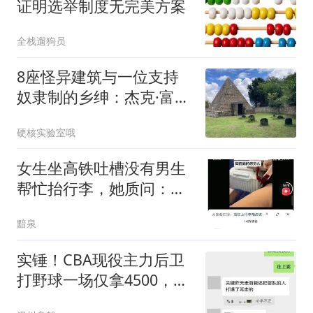
证明选举制度无完美方案
全栈遛狗员
8座怪异建筑与一位支持
奴隶制的乡绅：杰克·富勒
的疯狂遗产
硬核实验室哦
女生坐高铁吐槽没有男生
帮忙抬行李，她质问：男
的何时才能意识到帮女生
黯泉
是一种品德？
实锤！CBA现役主力后卫
打野球一场仅拿4500，经
纪人还抽走500