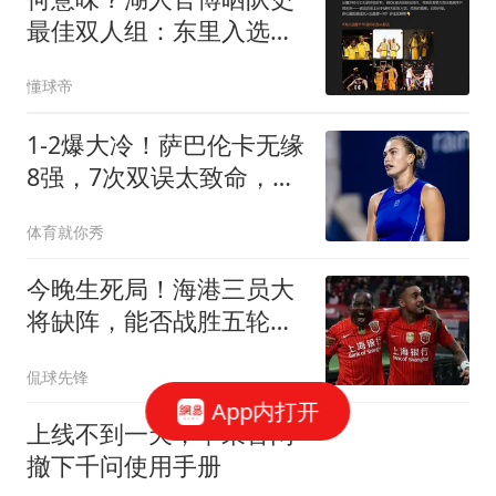
最佳双人组：东里入选，
无詹眉
懂球帝
1-2爆大冷！萨巴伦卡无缘
8强，7次双误太致命，美
网想夺冠更难了
体育就你秀
今晚生死局！海港三员大
将缺阵，能否战胜五轮不
胜的铜梁龙？
侃球先锋
App内打开
上线不到一天，苹果官网
撤下千问使用手册