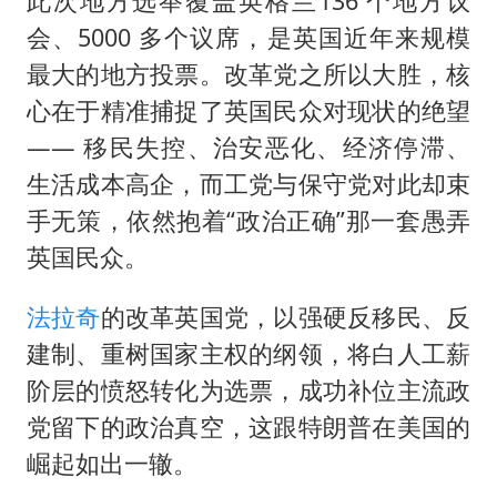
此次地方选举覆盖英格兰136 个地方议
会、5000 多个议席，是英国近年来规模
最大的地方投票。改革党之所以大胜，核
心在于精准捕捉了英国民众对现状的绝望
—— 移民失控、治安恶化、经济停滞、
生活成本高企，而工党与保守党对此却束
手无策，依然抱着“政治正确”那一套愚弄
英国民众。
法拉奇
的改革英国党，以强硬反移民、反
建制、重树国家主权的纲领，将白人工薪
阶层的愤怒转化为选票，成功补位主流政
党留下的政治真空，这跟特朗普在美国的
崛起如出一辙。