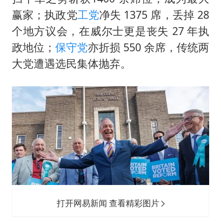
外国游客的“中国游三件套”火了
赢家；执政党
工党
净失 1375 席，丢掉 28
以军士兵把枪口对准中国记者
个地方议会，在威尔士更是丧失 27 年执
白海豚在海上打了个结
政地位；
保守党
亦折损 550 余席，传统两
上海大部迎大暴雨
大党遭遇选民集体抛弃。
方桃子代言广告视频已下架
一周大涨超7% 金价为何突然上涨
构建更高水平的全民健身公共服务体系
打开网易新闻 查看精彩图片