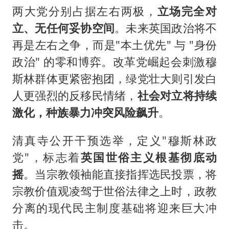
两大党分别占据左右两极，
立场完全对
立、无任何妥协空间
。未来英国政治将不
再是左右之争，而是"本土优先" 与 "身份
政治" 的零和博弈。改革党崛起会刺激穆
斯林群体更紧密抱团，绿党壮大则引发白
人更强烈的反移民情绪，
社会对立将持续
激化，种族暴力冲突风险飙升
。
清真寺公开干预选举，定义"穆斯林政
党"，标志着
英国世俗主义根基彻底动
摇
。当宗教领袖能直接指挥选民投票，将
宗教价值观凌驾于世俗法律之上时，政教
分离的现代民主制度基础将迎来巨大冲
击。