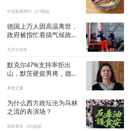
中国新闻周刊
217跟贴
德国上万人因高温离世，
政府被指忙着搞气候政
绩，却不管百姓死活
无月可归辛
默克尔47%支持率拒出
山，默茨硬挺男将，德国
大选内讧升级
承受之重
为什么西方政坛沦为马林
之流的表演场？
风铃草语
101跟贴