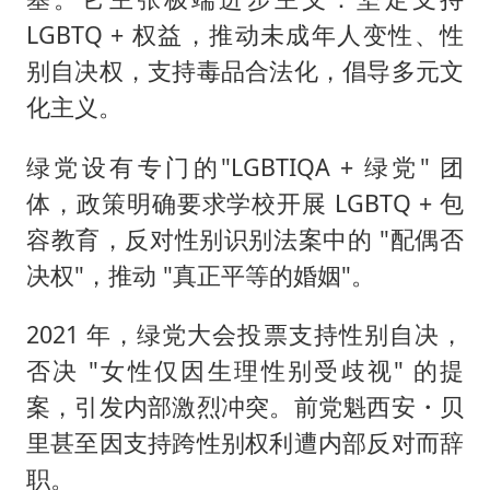
LGBTQ + 权益，推动未成年人变性、性
别自决权，支持毒品合法化，倡导多元文
化主义。
绿党设有专门的"LGBTIQA + 绿党" 团
体，政策明确要求学校开展 LGBTQ + 包
容教育，反对性别识别法案中的 "配偶否
决权"，推动 "真正平等的婚姻"。
2021 年，绿党大会投票支持性别自决，
否决 "女性仅因生理性别受歧视" 的提
案，引发内部激烈冲突。前党魁西安・贝
里甚至因支持跨性别权利遭内部反对而辞
职。