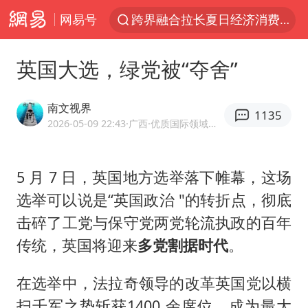
网易号
跨界融合拉长夏日经济消费链条
拜登前列腺癌恶化
英国大选，绿党被“夺舍”
四川宜宾5.5级地震后余震为何不断
上海轨交全网络地面高架区段限速运行
南文视界
1135
武契奇会见泽连斯基有何意图
2026-05-09 22:43
·广西
·优质国际领域创作者
2026“未录满”本科专业排行榜出炉
5 月 7 日，英国地方选举落下帷幕，这场
浙江海域将现5到8米巨浪到狂浪
选举可以说是“英国政治 "的转折点，彻底
2026年7月份居民消费价格同比上涨0.5%
击碎了工党与保守党两党轮流执政的百年
“伊斯兰版北约”出现
传统，英国将迎来
多党割据时代
。
上海中心城区暴雨预警由橙变红
在选举中，
法拉奇
领导的改革英国党以横
台铃电动车仅骑一年就断电趴窝
扫千军之势斩获1400 余席位，成为最大