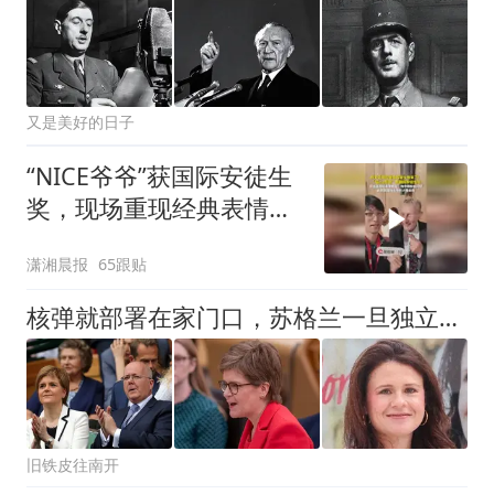
又是美好的日子
“NICE爷爷”获国际安徒生
奖，现场重现经典表情
包，向中国粉丝问好
潇湘晨报
65跟贴
核弹就部署在家门口，苏格兰一旦独立，会不会第一个挨炸
旧铁皮往南开