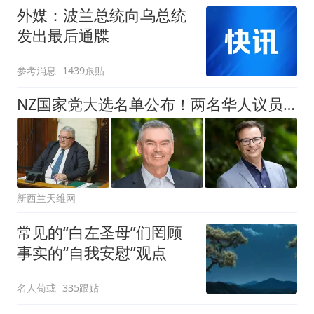
外媒：波兰总统向乌总统
发出最后通牒
参考消息
1439跟贴
NZ国家党大选名单公布！两名华人议员排名飙升，她晋升“内阁级别”！韩裔议员暴跌！最强“黑马”跃升数十名，成为中高层骨干！
新西兰天维网
常见的“白左圣母”们罔顾
事实的“自我安慰”观点
名人苟或
335跟贴