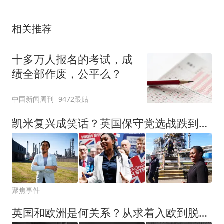
相关推荐
十多万人报名的考试，成
绩全部作废，公平么？
中国新闻周刊
9472跟贴
凯米复兴成笑话？英国保守党选战跌到第五，被极右翼反超
聚焦事件
英国和欧洲是何关系？从求着入欧到脱欧，57年前戴高乐早道出玄机