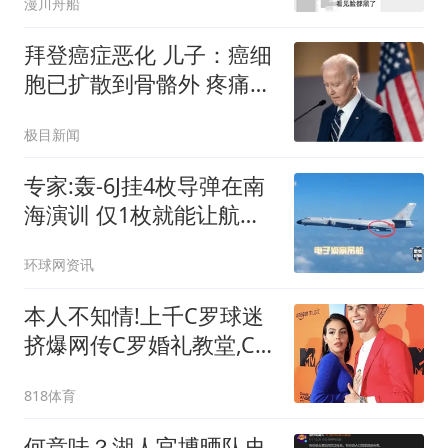
漫川舟船
拜登癌症恶化 儿子：癌细
胞已扩散到骨骼外 疼痛难
忍
极目新闻
专家:轰-6J挂4枚导弹在南
海演训 仅1枚就能让航母
瘫痪
环球网资讯
本人不知情!上千C罗球迷
挤爆网传C罗婚礼教堂,C
罗本人发5个笑哭表情
818体育
何意味？湖人官博晒队史