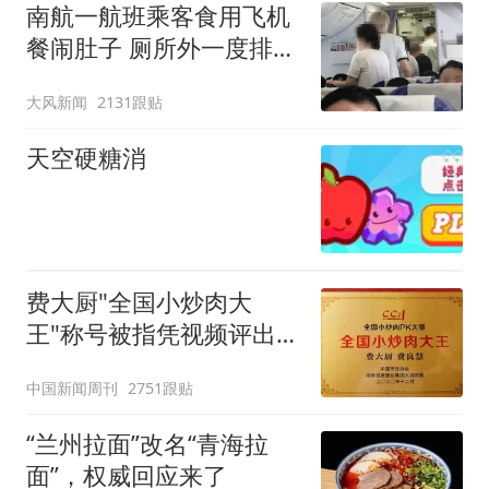
南航一航班乘客食用飞机
餐闹肚子 厕所外一度排长
队
大风新闻
2131跟贴
天空硬糖消
费大厨"全国小炒肉大
王"称号被指凭视频评出
官方回应
中国新闻周刊
2751跟贴
“兰州拉面”改名“青海拉
面”，权威回应来了