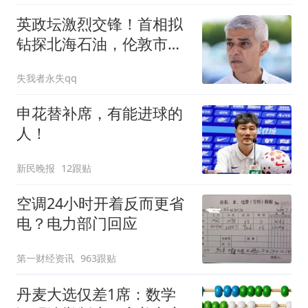
英政坛激烈交锋！首相拟
钻探北海石油，伦敦市长
却要严控化石能源
失我者永失qq
申花替补席，有能进球的
人！
新民晚报
12跟贴
空调24小时开着反而更省
电？电力部门回应
第一财经资讯
963跟贴
丹麦大选仅差1席：数学