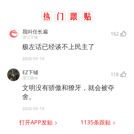
我叫任长扁
162
浙江宁波
极左话已经谈不上民主了
2026-05-10
EZ下铺
118
浙江丽水
文明没有骄傲和獠牙，就会被夺
舍。
2026-05-10
打开APP发贴
1135
条跟贴