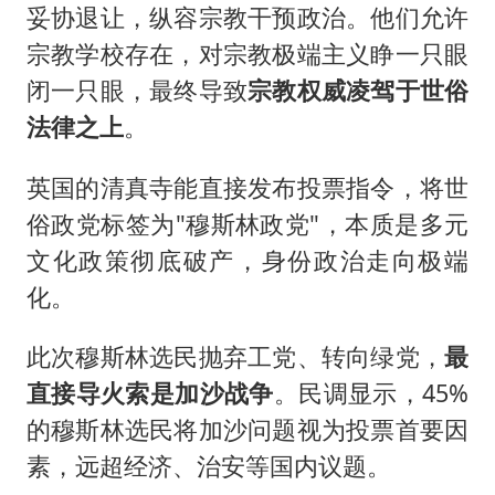
妥协退让，纵容宗教干预政治。他们允许
宗教学校存在，对宗教极端主义睁一只眼
闭一只眼，最终导致
宗教权威凌驾于世俗
法律之上
。
英国的清真寺能直接发布投票指令，将世
俗政党标签为"穆斯林政党"，本质是多元
文化政策彻底破产，身份政治走向极端
化。
此次穆斯林选民抛弃工党、转向绿党，
最
直接导火索是加沙战争
。民调显示，45%
的穆斯林选民将加沙问题视为投票首要因
素，远超经济、治安等国内议题。