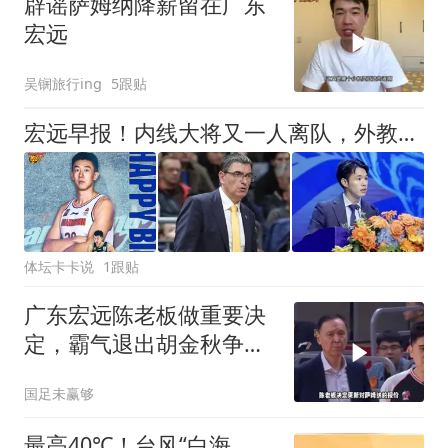
辟谣萨姆纳降薪留在广东
宏远
吴锎旅行ing
5跟贴
宏远早报！内线大将又一人离队，外教全家定居东莞，3人续约！
体坛卡卡说
1跟贴
广东宏远陈老板做重要决
定，霸气退出胡金秋争夺
战，徐昕回归无望
国足未赢够
最高40℃！台风“白海