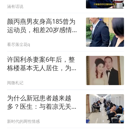
涵有话说
颜丙燕男友身高185曾为
运动员，相差20岁感情令
人羡慕
看尽落尘花q
许国利杀妻案6年后，整
栋楼基本无人居住，为啥
后遗症如此严重？
阅微札记
为什么新冠患者越来越
多？医生：与着凉无关，
多半是这3事做多了
新时代的两性情感