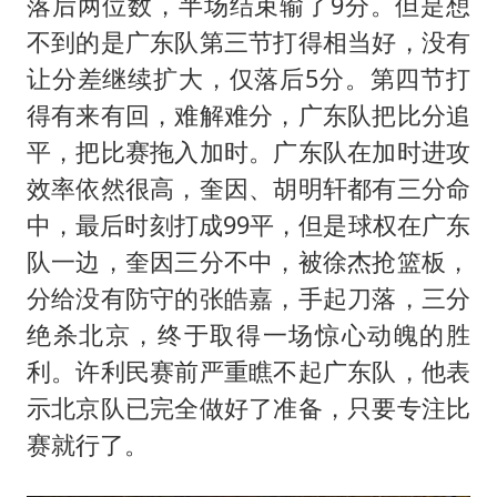
落后两位数，半场结束输了9分。但是想
不到的是广东队第三节打得相当好，没有
让分差继续扩大，仅落后5分。第四节打
得有来有回，难解难分，广东队把比分追
平，把比赛拖入加时。广东队在加时进攻
效率依然很高，奎因、
胡明轩
都有三分命
中，最后时刻打成99平，但是球权在广东
队一边，奎因三分不中，被徐杰抢篮板，
分给没有防守的张皓嘉，手起刀落，三分
绝杀北京，终于取得一场惊心动魄的胜
利。许利民赛前严重瞧不起广东队，他表
示北京队已完全做好了准备，只要专注比
赛就行了。