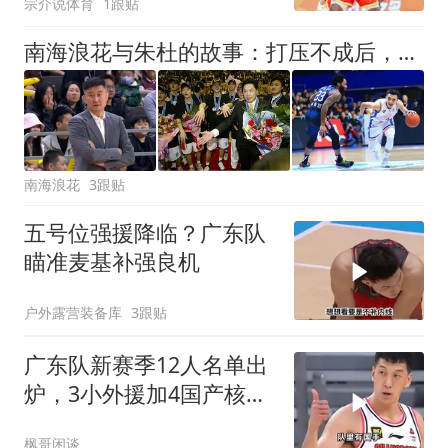
宗介说体育
1跟贴
南海浪花与朱杜的故事：打压不成后，试图用恩惠收买
南海浪花
3跟贴
五号位强援降临？广东队
瞄准麦基补强良机
户外露营装备库
3跟贴
广东队新赛季12人名单出
炉，3小外援加4国产核
心，内线扶正两新人
枫哥闲谈