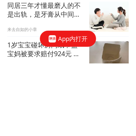
同居三年才懂最磨人的不
是出轨，是牙膏从中间挤
都要吵三天的小事
来去自如的小章
App内打开
1岁宝宝碰坏房间纸巾盒
宝妈被要求赔付924元 酒
店回应
都市快报橙柿互动
斥资107亿美元，南亚科
技建DRAM新厂
芯智讯
肾好的男性，晨起一般有
这4大表现，占一个都不