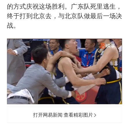
台风白海豚最新路径研判来了
的方式庆祝这场胜利。广东队死里逃生，
OpenAI为免费用户升级GPT-5.6 Luna
终于打到北京去，与北京队做最后一场决
船舶避风项目停工 多地全力防台风
战。
我国编制完成新版全月地质图
“深圳地面沉降致车辆损坏”不实
男子结婚8年发现3个女儿均非亲生
奋进开新局 实干挑大梁
打开网易新闻 查看精彩图片