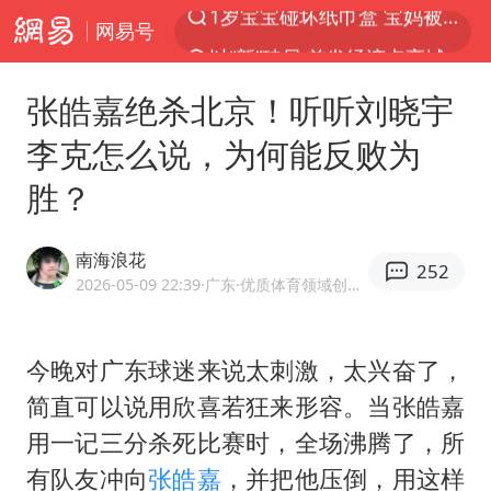
网易号
以“新”破局 首发经济点亮城市消费活力
Meta被判支付5.67亿美元
张皓嘉绝杀北京！听听刘晓宇
台风白海豚逼近 暴雨大暴雨来袭
李克怎么说，为何能反败为
47岁妈妈突然产女 26岁女儿：很震惊
胜？
阿根廷足协发文力挺因凡蒂诺
中国稀土盘中涨停
南海浪花
252
A股开盘：民爆、CPO等概念走强
2026-05-09 22:39
·广东
·优质体育领域创作者
日本广岛民众举行游行反对政府行径
21楼高空抛物嫌疑人被拘留
今晚对广东球迷来说太刺激，太兴奋了，
简直可以说用欣喜若狂来形容。当
张皓嘉
男子杀人后逃进深山21年活得像野人
用一记三分杀死比赛时，全场沸腾了，所
日韩股市高开跳水 SK海力士下挫转跌
有队友冲向
张皓嘉
，并把他压倒，用这样