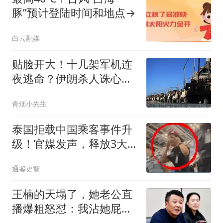
豚”预计登陆时间和地点→
白云融媒
贴脸开大！十几架军机连
夜逃命？伊朗杀人诛心，
老底被当地人掀翻
青烟小先生
泰国拒载中国乘客事件升
级！官媒发声，释放3大
信号，这下麻烦了
通鉴史智
王楠的天塌了，她老公直
播爆粗怒怼：我沾她屁
光！全网炸锅