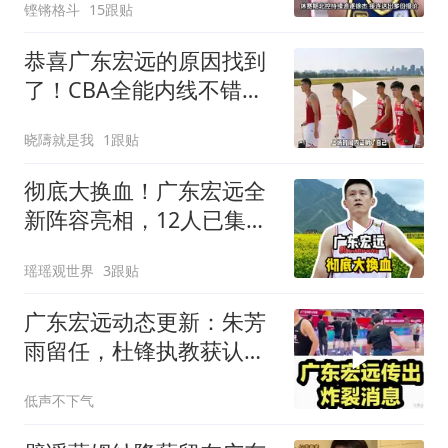
铿锵格斗
15跟贴
恭喜广东宏远的原因找到
了！CBA全能内线不错，
新建队基石诞生
晓隯就是我
1跟贴
彻底大换血！广东宏远全
新阵容亮相，12人已集
齐，重生还是落幕？
瑶瑶观世界
3跟贴
广东宏远动态更新：朱芳
雨留任，杜锋执教获认
可，徐杰有新情况
低声不下气