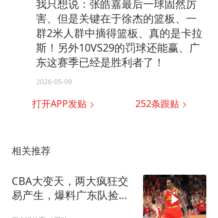
我只想说：张皓嘉最后一球固然厉
害、但是关键在于徐杰的篮板、一
群2米人群中摘得篮板、真的是卡拉
斯！另外10VS29的罚球还能赢、广
东这赛季已经是胜利者了！
2026-05-09
打开APP发贴
252
条跟贴
相关推荐
CBA大变天，两大疯狂交
易产生，爆料广东队捡漏
第一大前锋