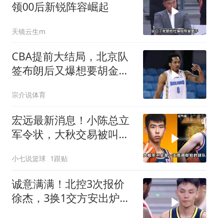
领00后新锐阵容崛起
天镜云生m
CBA提前大结局，北京队
签布朗后又爆想要胡金
秋，其他队没戏了
宗介说体育
宏远最新消息！小陈总立
军令状，大秋交易被叫
停，徐昕去留定了！
小七说篮球
1跟贴
诚意满满！北控3次报价
徐杰，3换1交方安出炉，
广东队心动