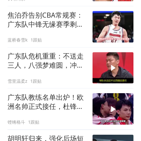
焦泊乔告别CBA常规赛：
广东队中锋无缘赛季剩余
征程
蓝桥春雪k
1跟贴
广东队危机重重：不送走
三人，八强梦难圆，冲冠
无望
雪里温柔z
1跟贴
广东队教练名单出炉！欧
洲名帅正式接任，杜锋安
心离开
铿锵格斗
1跟贴
胡明轩归来，强化后场短