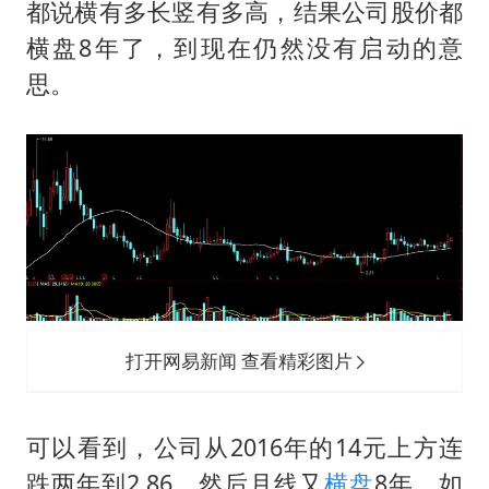
A股创业板指低开1.78%
都说横有多长竖有多高，结果公司股价都
蜜雪冰城员工抽烟收银 门店现已停业
横盘8年了，到现在仍然没有启动的意
思。
陕西柞水遭遇暴雨五千余户群众转移
汕头市政府被约谈
嘲讽周星驰无儿女没朋友 李修贤道歉
董路致歉：泰国10岁黑人父母是伪造的
外交部回应日本将中国列为最大挑战
坚持党全面领导和党中央集中统一领导
打开网易新闻 查看精彩图片
可以看到，公司从2016年的14元上方连
跌两年到2.86，然后月线又
横盘
8年，如