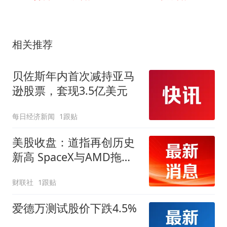
相关推荐
贝佐斯年内首次减持亚马
逊股票，套现3.5亿美元
每日经济新闻
1跟贴
美股收盘：道指再创历史
新高 SpaceX与AMD拖累
纳指走低
财联社
1跟贴
爱德万测试股价下跌4.5%