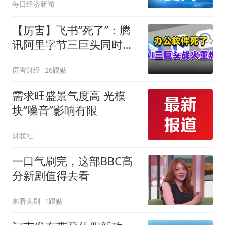
每日经济新闻
【厉害】飞书“死了”：腾
讯阿里字节三巨头同时掀
了软件的桌子
厉害财经
26跟贴
需求旺盛景气度高 光模
块“噪音”影响有限
财联社
一口气刷完，这部BBC高
分新剧值得去看
来看美剧
1跟贴