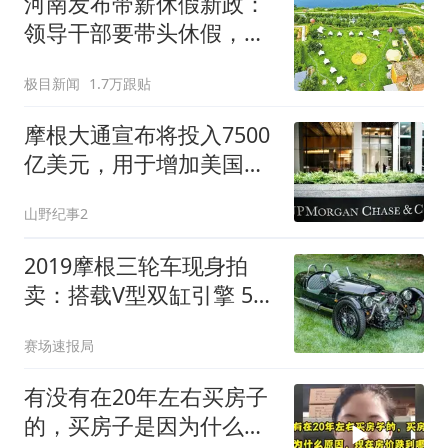
河南发布带薪休假新政：
领导干部要带头休假，推
动全员应休尽休、休满休
极目新闻
1.7万跟贴
足；鼓励3-7天弹性长假，
构建“周五半天+周末+年
摩根大通宣布将投入7500
假”短途度假模式
亿美元，用于增加美国住
房供应
山野纪事2
2019摩根三轮车现身拍
卖：搭载V型双缸引擎 5速
手动 里程仅5100英里
赛场速报局
有没有在20年左右买房子
的，买房子是因为什么原