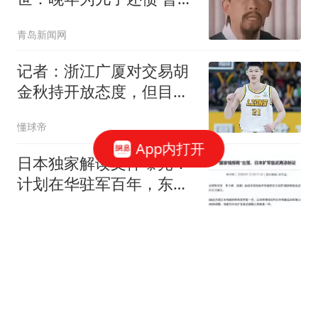
征婚
青岛新闻网
记者：浙江广厦对交易胡
金秋持开放态度，但目前
尚无定论
懂球帝
App内打开
日本独家解读文件曝光：
计划在华驻军百年，东京
都知事反应强烈
一纸书谣
就世界杯投资计划 因凡蒂
诺道歉：存在失误
政知新媒体