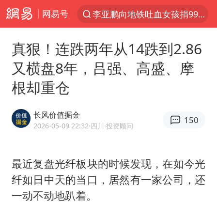
网易号
李亚鹏向地铁吐血女孩捐99999元
服务提质，内需扩容有保障
真狠！连跌两年从14跌到2.86
周杰伦方辟谣“私生子”传闻
又横盘8年，吕强、高盛、摩
逃犯看演唱会 刚出地铁就被逮住
根却重仓
台风白海豚可能在浙江登陆
因凡蒂诺首次公开道歉
长风价值掘金
150
41岁女子为鼓励女儿考上985研究生
2026-05-09 22:32
·四川
·投资顾问
38岁山东财大教授刘海明逝世
《Monica》填词人黎彼得去世
最近复盘光纤板块的时候发现，在如今光
纤如日中天的当口，居然有一家公司，还
人贩子“梅姨”真名谢家梅
一动不动地趴着。
“银行午休1.5小时”留个窗口行不行