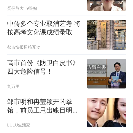
因，房价跌到哪了
蛋仔熊大
9跟贴
中传多个专业取消艺考 将
按高考文化课成绩录取
都市快报橙柿互动
高市首份《防卫白皮书》
四大危险信号！
九万里
邹市明和冉莹颖开的拳
馆，前员工甩出账目明
细：300万水晶灯来自表
LULU生活家
弟，800万装修进了表妹