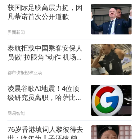
公司，450万安保费包给
获国际足联高层力挺，因
外甥，70万绿植钱归亲哥
凡蒂诺首次公开道歉
界面新闻
泰航拒载中国乘客安保人
员做"拉眼角"动作 机场再
回应
都市快报橙柿互动
凌晨谷歌AI地震！4位顶
级研究员离职，哈萨比斯
退出日常管理，网友直
网易智能
呼“谷歌掉队”
76岁香港填词人黎彼得去
世：晚年为儿子还债 曾想