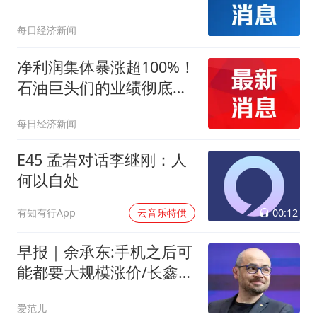
每日经济新闻
净利润集体暴涨超100%！
石油巨头们的业绩彻底炸
了｜周期早参
每日经济新闻
E45 孟岩对话李继刚：人
何以自处
00:12
有知有行App
云音乐特供
早报｜余承东:手机之后可
能都要大规模涨价/长鑫存
储拒绝苹果压价/普华永道
爱范儿
专业报告被测出100%由AI