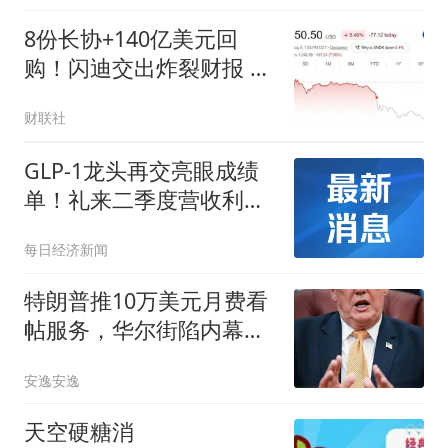
生成
8份长协+140亿美元回
购！闪迪交出炸裂财报 却
仍未满足市场超高期待？
财联社
GLP-1龙头再交亮眼成绩
单！礼来二季度营收利润
双双高增｜医药早参
每日经济新闻
特朗普推10万美元月费看
帖服务，华尔街陷内幕交
易
安逸安逸
天空硬糖消