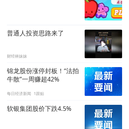
普通人投资思路来了
财经林妹妹
锦龙股份涨停封板！“法拍
牛散”一周赚超42%
每日经济新闻
1跟贴
软银集团股价下跌4.5%