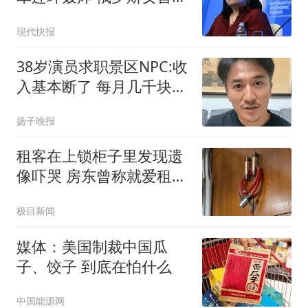
怒了
现代快报
38岁演员求职景区NPC:收
入基本断了 每月几千块都
没有
扬子晚报
租客在上锁柜子里发现遗
像吓哭 房东曾称就爱租给
男生
极目新闻
媒体：美国制裁中国瓜
子、饺子 到底在怕什么
中国能源网