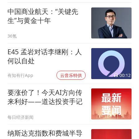
中国商业航天：“关键先
生”与黄金十年
36氪
E45 孟岩对话李继刚：人
何以自处
00:12
有知有行App
云音乐特供
要涨价了！今天AI方向传
来利好——道达投资手记
每日经济新闻
纳斯达克指数和费城半导