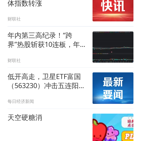
体指数转涨
财联社
年内第三高纪录！“跨
界”热股斩获10连板，年内
连板情况盘点，这些行业
财联社
占比较高
低开高走，卫星ETF富国
（563230）冲击五连阳，
盘中涨幅达1.54%
每日经济新闻
天空硬糖消