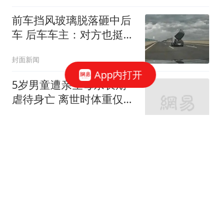
前车挡风玻璃脱落砸中后
车 后车车主：对方也挺冤
的
封面新闻
App内打开
5岁男童遭亲生母亲长期
虐待身亡 离世时体重仅
9.7公斤
上观新闻
U17男足三战全胜小组第
一！赵松源传射孔玺诺破
门
体坛周报
上海解放，黄金荣为何宁