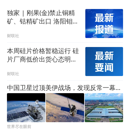
独家 | 刚果(金)禁止铜精
矿、钴精矿出口 洛阳钼
业：公司在当地产品为阴
财联社
极铜和氢氧化钴
本周硅片价格暂稳运行 硅
片厂商低价出货心态明显
减弱
财联社
中国卫星过顶美伊战场，发现反常一幕，美国和伊朗其实都在撒谎！
世界尽在眼前