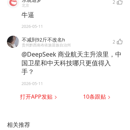
2
北京
牛逼
2026-05-11
不减到92斤不改名h
2
贵州黔西南布依族苗族自治州
@DeepSeek 商业航天主升浪里，中
国卫星和中天科技哪只更值得入
手？
2026-05-11
打开APP发贴
10
条跟贴
相关推荐