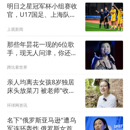
明日之星冠军杯小组赛收
官，U17国足、上海队都
晋级四强，东道主会师决
上观新闻
赛？
那些年昙花一现的6位歌
手，现无人问津，你还记
得几个？
蹲坑看世界
亲人均离去女孩8岁独居
床头放菜刀 被老师"收
养"后逆袭
环球网资讯
名下"俄罗斯亚马逊"遭乌
军连环轰炸 俄罗斯女首富