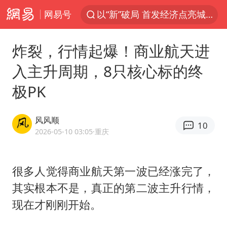
网易号
以“新”破局 首发经济点亮城市消费活力
中方回应是否在太平洋海底开采稀土
炸裂，行情起爆！商业航天进
宇树科技发行价格150.80元/股
入主升周期，8只核心标的终
泰国一女公务员妆容引争议 本人回应
极PK
外交部发言人就广岛核爆81周年等答记者问
贵州轮胎子公司获美国退税8136万
风风顺
10
吉林一“温度计大楼”读数爆表
2026-05-10 03:05
·重庆
台风白海豚影响中国已成定局
扎哈罗娃批广岛市长不提美国原子弹
很多人觉得商业航天第一波已经涨完了，
其实根本不是，真正的第二波主升行情，
27岁女子成组织卖淫集团主犯被通缉
现在才刚刚开始。
我国编制完成新版全月地质图