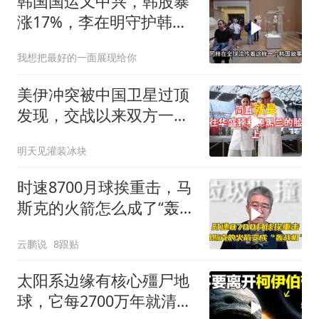
韩国国运又中兴，韩股暴
涨17%，李在明守护韩
国！
我想把最好的一面展现给你
美伊冲突被中国卫星过顶
发现，交战以来双方一直
作假
明天见灌装冰块
时速8700月球挨重击，马
斯克的火箭怎么成了“轰战
机”？
云鹏说
8跟贴
太阳系边缘有核心殭尸地
球，它每2700万年就清洗