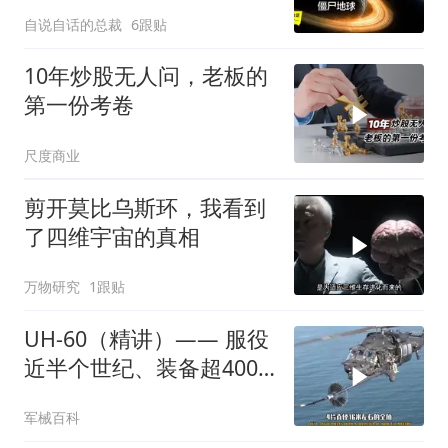
一次地球,还有一条红线穿
自说自话的总裁
6跟贴
越后也只是我们见到的恐
怖之一
10年炒股无人问，老板的
第一份考卷
尺度商业
剪开莫比乌斯环，我看到
了四维宇宙的真相
万物研究
1跟贴
UH-60（精讲）—— 服役
近半个世纪、装备超4000
架
军械百科