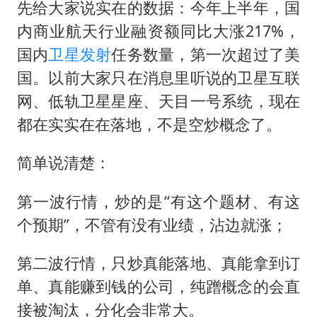
U17国足1分钟轰2球
先给大家说实在的数据：今年上半年，国
女子利用漏洞0元薅走3000多件家电
内商业航天行业融资额同比大涨217%，
国内
卫星发射
任务数量，第一次超过了美
80后女柜员逆袭成4200亿银行副行长
国。以前大家只在消息里听说的卫星互联
24小时不关空调 电费会更低吗
网、低轨卫星星座、天目一号系统，现在
东方甄选被判赔偿江小白30万元
都在实实在在落地，不是空炒概念了。
村民谈“梅姨”：叫的其实是“媒姨”
简单说清楚：
奋进开新局 实干挑大梁
第一波行情，炒的是“有这个题材、有这
个预期”，不管有没有业绩，沾边就涨；
第二波行情，只炒真能落地、真能拿到订
单、真能赚到钱的公司，纯蹭概念的会直
接被淘汰，分化会非常大。