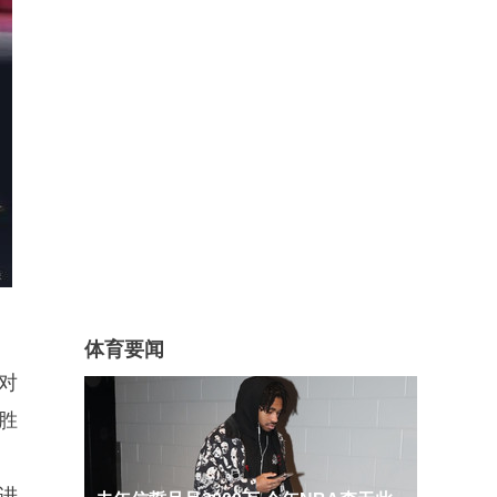
体育要闻
对
胜
进