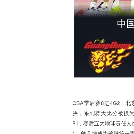
CBA季后赛8进4G2，
决，系列赛大比分被扳为
利，赛后五大输球责任人
1、曾凡博成为输球第一