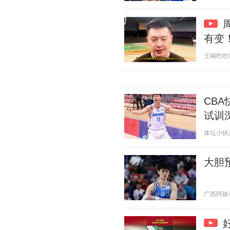
有变
王稱吃吃喝喝
CB
试训
体坛小快灵 2
大胆
广西阿妹香香