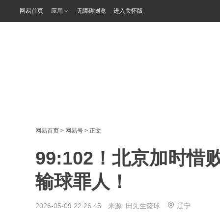
网易首页
应用
无障碍浏览
进入关怀版
网易首页
>
网易号
> 正文
99:102！北京加时
输球罪人！
2026-05-09 22:26:45 来源:
田先生篮球
辽宁