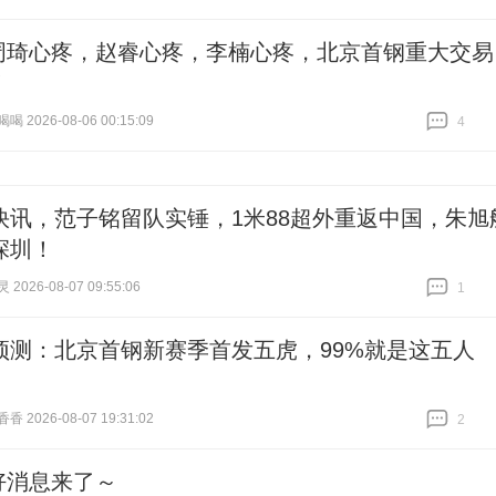
跟贴
8
周琦心疼，赵睿心疼，李楠心疼，北京首钢重大交易
！
 2026-08-06 00:15:09
4
跟贴
4
A快讯，范子铭留队实锤，1米88超外重返中国，朱旭
深圳！
026-08-07 09:55:06
1
跟贴
1
预测：北京首钢新赛季首发五虎，99%就是这五人
 2026-08-07 19:31:02
2
跟贴
2
好消息来了～