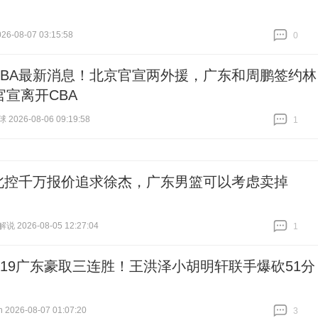
6-08-07 03:15:58
0
跟贴
0
CBA最新消息！北京官宣两外援，广东和周鹏签约林
官宣离开CBA
026-08-06 09:19:58
1
跟贴
1
北控千万报价追求徐杰，广东男篮可以考虑卖掉
 2026-08-05 12:27:04
1
跟贴
1
U19广东豪取三连胜！王洪泽小胡明轩联手爆砍51分
026-08-07 01:07:20
3