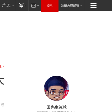
登录
注册免费邮箱
驻
大
举报
田先生篮球