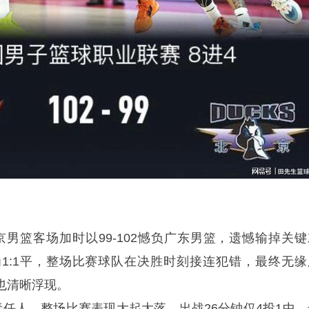
北京男篮客场加时以99-102憾负广东男篮，遗憾输掉关键
1:1平，整场比赛球队在决胜时刻接连犯错，最终无缘
也清晰浮现。
责任人，整场比赛表现大起大落，出战26分钟仅4投1中，