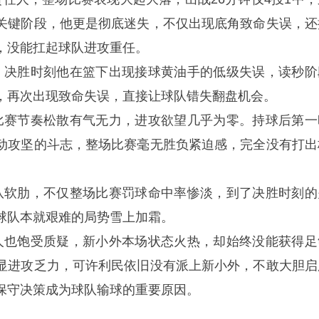
关键阶段，他更是彻底迷失，不仅出现底角致命失误，还
，没能扛起球队进攻重任。
，决胜时刻他在篮下出现接球黄油手的低级失误，读秒阶
，再次出现致命失误，直接让球队错失翻盘机会。
比赛节奏松散有气无力，进攻欲望几乎为零。持球后第一
动攻坚的斗志，整场比赛毫无胜负紧迫感，完全没有打出
队软肋，不仅整场比赛罚球命中率惨淡，到了决胜时刻的
球队本就艰难的局势雪上加霜。
人也饱受质疑，新小外本场状态火热，却始终没能获得足
显进攻乏力，可许利民依旧没有派上新小外，不敢大胆启
保守决策成为球队输球的重要原因。