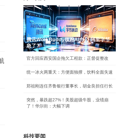
腾讯WorkBuddy领跑AI办公 阿里字节
急了?
官方回应西安国企拖欠工程款：正督促整改
航
统一冰火两重天：方便面独撑，饮料全面失速
郑祖刚连任齐鲁银行董事长，胡金良担任行长
突然，暴跌超27%！美股超级牛股，业绩崩
了！华尔街：大幅下调
科技要闻