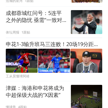
浩瀚的星河
1跟贴
成都蓉城红问号：5连平
之外的隐忧 亟需“一致对
外”
体坛周报
1跟贴
申花1-3输升班马三连败！20场19分距降级区4分，斯卢茨基赛后辞职
工从昊懂球阿靖
津媒：海港和申花将成为
中超保级大战的“X因素”
懂球帝
4跟贴