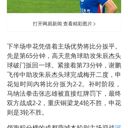
打开网易新闻 查看精彩图片
下半场申花凭借着主场优势将比分扳平。
先是第65分钟，高天意角球助攻朱辰杰头
球破门扳回一球。紧接着第73分钟，谢鹏
飞传中助攻朱辰杰头球完成梅开二度，申
花短时间内将比分扳为2-2。补时阶段，
马纳法拳击张志雄被直接红牌罚下，最终
双方战成2-2，重庆铜梁龙4轮不胜，申花
则是3轮不胜。
领跑积分榜的成都蓉城本轮则主场迎战
河