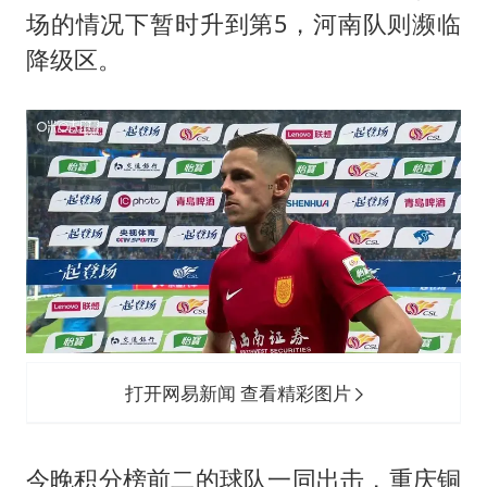
“不建议大家买深色蛋糕”
场的情况下暂时升到第5，河南队则濒临
男子结婚8年3个女儿均非亲生
降级区。
男子杀人后逃进深山21年活得像野人
985博士后被曝在妻子孕期出轨后续
公司“上四休三”但要降薪1000元
47岁妈妈突然产女 26岁女儿：很震惊
如何把百年大党建设得更加坚强有力？
打开网易新闻 查看精彩图片
今晚积分榜前二的球队一同出击，重庆铜