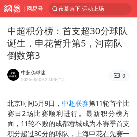
网易号
夜幕落下 运动上场
美国将对多晶硅衍生品加征15%关税
中超积分榜：首支超30分球队
泰交通部副部长回应中国人遭歧视手势
诞生，申花暂升第5，河南队
改名后的“青海拉面”店
倒数第3
勒沃库森U17主帅盛赞赵松源
台军“汉光秀”开场闹剧多
中超伪球迷
0
段绚竞因公牺牲 年仅44岁
2026-05-09 22:03
·广西
1岁宝宝碰坏纸巾盒 宝妈被索赔924元
女子开一天一夜空调后二氧化碳中毒
北京时间5月9日，
中超联赛
第11轮首个比
赛日2场比赛顺利进行。最新积分榜方
97岁英国奶奶飞上天再破吉尼斯纪录
面，11轮不败的成都蓉城成为本赛季首支
“空调24小时开着更省电”不实
积分超过30分的球队，上海申花在先赛一