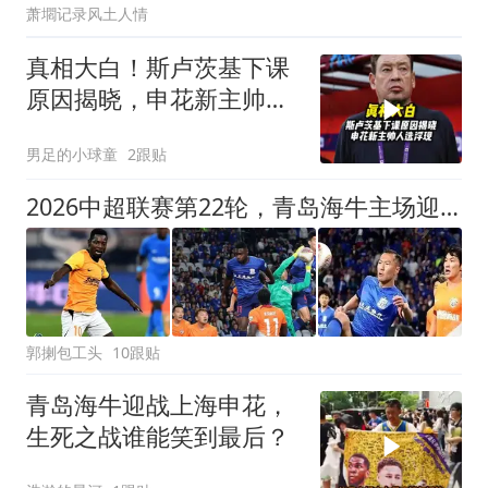
萧壛记录风土人情
真相大白！斯卢茨基下课
原因揭晓，申花新主帅人
选浮现
男足的小球童
2跟贴
2026中超联赛第22轮，青岛海牛主场迎战上海申花比赛结果前瞻
郭揦包工头
10跟贴
青岛海牛迎战上海申花，
生死之战谁能笑到最后？