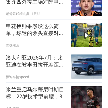
集齐四外援主场对阵申
花，抢分刻不容缓
老觷系戏精北鼻
1跟贴
申花换帅果然没这么简
单，球迷的矛头直接对准
了体育总监
壹抹殘淚
澳大利亚2026年7月；比
亚迪在被丰田拉开差距，
销量回归常态！
极速车情speed
米兰重启马尔蒂尼时期目
标，22岁技术型前腰，3
年身价已涨4倍