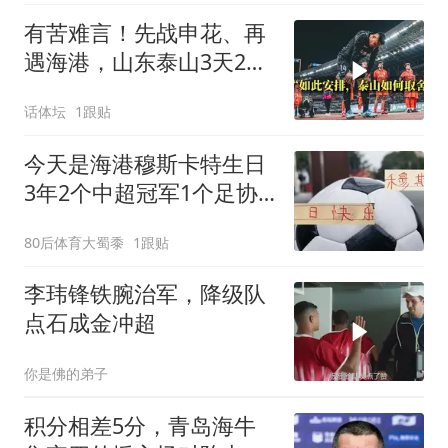
有苦难言！先战申花、再
遇海港，山东泰山3天2
战：谨防双线败北
话体坛
1跟贴
今天是海港穆斯卡特生日
3年2个中超冠军1个足协
杯
80后体育大蜀黍
1跟贴
李玮锋铁腕治军，降级队
点石成金冲超
你是佛的弟子
积分相差5分，青岛海牛