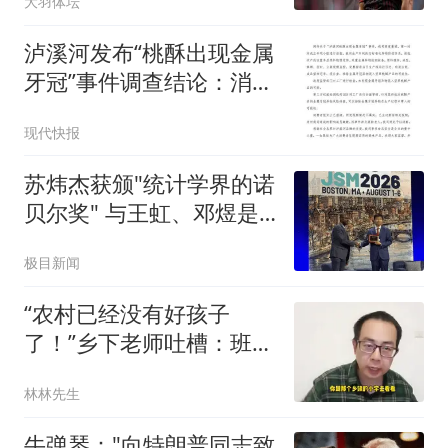
大羽体坛
泸溪河发布“桃酥出现金属
牙冠”事件调查结论：消费
者张女士已澄清，所发视
现代快报
频情况不属实，已主动删
除
苏炜杰获颁"统计学界的诺
贝尔奖" 与王虹、邓煜是
校友
极目新闻
“农村已经没有好孩子
了！”乡下老师吐槽：班里
近一半都是不正常的孩
林林先生
子！
牛弹琴："向特朗普同志致