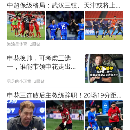
中超保级格局：武汉三镇、天津或将上岸，上海双雄沦为难兄难弟！
海浪星体育
2跟贴
申花换帅，可考虑三选
一，谁能带领申花走出低
谷？
男足的小球童
3跟贴
申花三连败后主教练辞职！20场19分距降级区4分，这锅该他背吗