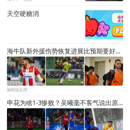
天空硬糖消
海牛队新外援伤势恢复进展比预期要好！下一轮有望复出，值得期待
振刚说足球
申花为啥1-3惨败？吴曦毫不客气说出原因，比斯卢茨基说的更直接