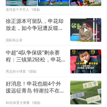
老玮是个手艺人
1跟贴
徐正源本可留队，申花却
放走，如今争冠遭反噬，
悔之晚矣
国际风云录
中超“4队争保级”剩余赛
程：三镇第2轻松，申花
和津门虎难兄难弟
男足的小球童
1跟贴
好消息！申花也能4个外
援远征青岛 特谢拉不在
米内罗是首发还是替补
80后体育大蜀黍
1跟贴