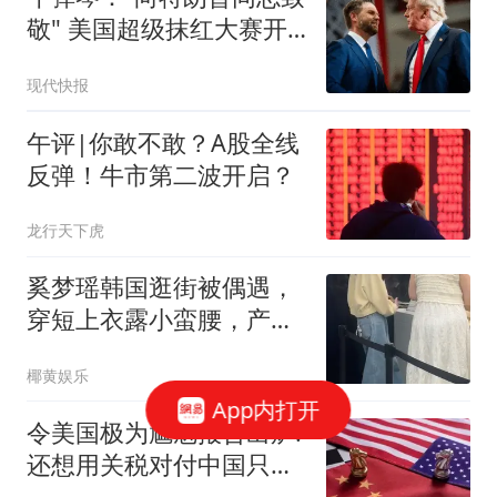
敬" 美国超级抹红大赛开
始了
现代快报
午评|你敢不敢？A股全线
反弹！牛市第二波开启？
龙行天下虎
奚梦瑶韩国逛街被偶遇，
穿短上衣露小蛮腰，产后
3年小肚子仍大
椰黄娱乐
App内打开
令美国极为尴尬报告出炉:
还想用关税对付中国只会
失败