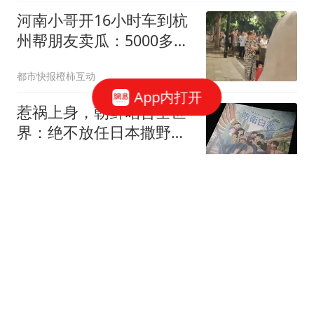
河南小哥开16小时车到杭
州帮朋友卖瓜：5000多斤
卖光
都市快报橙柿互动
App内打开
惹祸上身，朝鲜昭告全世
界：绝不放任日本撒野！
高市还能硬撑多久
史智文道
苏炜杰获颁"统计学界的诺
贝尔奖" 与王虹、邓煜是
校友
极目新闻
牛弹琴："向特朗普同志致