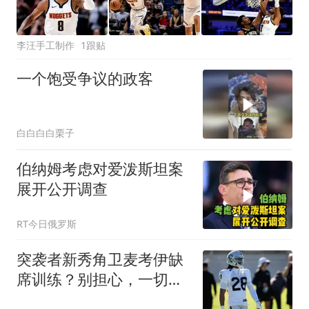
李汪手工制作
1跟贴
一个饱受争议的政客
白白白白栗子
伯纳姆考虑对爱泼斯坦案
展开公开调查
RT今日俄罗斯
突袭者新秀角卫麦考伊缺
席训练？别担心，一切都
在计划中