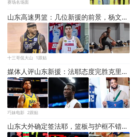
赛场名场面
山东高速男篮：几位新援的前景，杨文学有望上位，祝铭震保住下限
十三哥侃大山
1跟贴
媒体人评山东新援：法耶态度完胜克里斯，进攻能力差距悬殊
巧妹电影
2跟贴
山东大外确定签法耶，篮板与护框不错，无自主进攻，勉强缓解内线