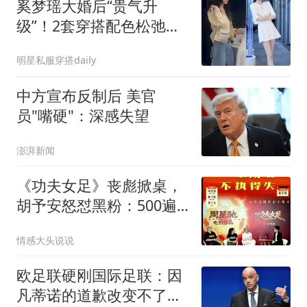
奚梦瑶大婚后“贵气升
级”！2套穿搭配色松弛又
老钱，优雅名媛感
明星私服穿搭daily
中方宣布反制后 美官
员"嘴硬"：深感失望
澎湃新闻
《功夫女足》丧彪掀桌，
胡予安怒怼黑粉：500遍
算啥，我练千遍！
情感大头说说
欧足联硬刚国际足联：因
凡蒂诺的道歉改变不了任