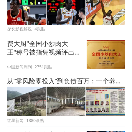
探长影视解说
4跟贴
费大厨"全国小炒肉大
王"称号被指凭视频评出
官方回应
中国新闻周刊
2751跟贴
从“零风险零投入”到负债百万：一个养牛项目崩盘后，谁该为农户的贷款买单丨红星调查
红星新闻
1880跟贴