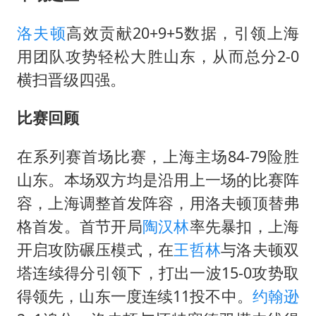
洛夫顿
高效贡献20+9+5数据，引领上海
用团队攻势轻松大胜山东，从而总分2-0
横扫晋级四强。
比赛回顾
在系列赛首场比赛，上海主场84-79险胜
山东。本场双方均是沿用上一场的比赛阵
容，上海调整首发阵容，用洛夫顿顶替弗
格首发。首节开局
陶汉林
率先暴扣，上海
开启攻防碾压模式，在
王哲林
与洛夫顿双
塔连续得分引领下，打出一波15-0攻势取
得领先，山东一度连续11投不中。
约翰逊