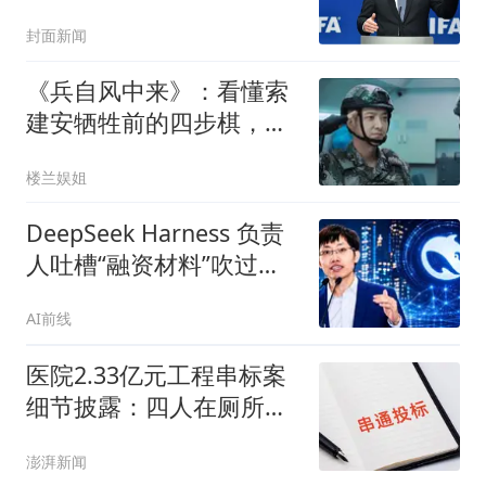
何事
封面新闻
《兵自风中来》：看懂索
建安牺牲前的四步棋，才
知刘望远为何要转业
楼兰娱姐
DeepSeek Harness 负责
人吐槽“融资材料”吹过
头：V4-Pro编程能力仅差
AI前线
Claude旗舰0.3%，前端服
务费高达10%
医院2.33亿元工程串标案
细节披露：四人在厕所内
协商
澎湃新闻