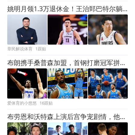
姚明月领1.3万退休金！王治郅巴特尔躺赚，郭艾伦王哲林输在哪
章民解说体育
1跟贴
布朗携手桑普森加盟，首钢打磨冠军拼图，联赛格局迎来大变动
爱体育的小悠悠
16跟贴
布劳恩和沃特森上演后宫争宠剧情，他俩到底谁值2500万？