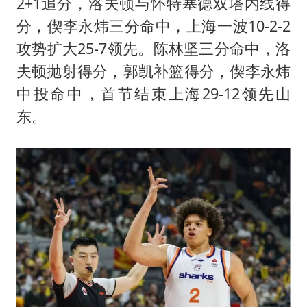
2+1追分，洛夫顿与怀特塞德双塔内线得
分，偰李永炜三分命中，上海一波10-2-2
攻势扩大25-7领先。陈林坚三分命中，洛
夫顿抛射得分，郭凯补篮得分，偰李永炜
中投命中，首节结束上海29-12领先山
东。