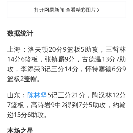
打开网易新闻 查看精彩图片
数据统计
上海：
洛夫顿
20分9篮板5助攻，
王哲林
14分6篮板，张镇麟9分，古德温13分7助
攻，李添荣3记三分14分，怀特塞德6分9
篮板2盖帽。
山东：
陈林坚
5记三分21分，
陶汉林
12分
7篮板，高诗岩9中2得到7分5助攻，约翰
逊15分6助攻。
本场之星