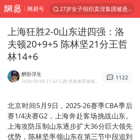
网易号
27岁女子组织卖淫集团被悬赏通缉
泸溪河：桃酥吃出金属牙冠视频不实
上海狂胜2-0山东进四强：洛
97岁英国奶奶飞上天再破吉尼斯纪录
夫顿20+9+5 陈林坚21分王哲
美国将对多晶硅衍生品加征15%关税
林14+6
泰国校园枪击案死亡人数升至7人
公司“上四休三”但要降薪1000元
醉卧浮生
1122
泰高官回应中国人在泰遭歧视：全面调查
2026-05-09 21:32
·江西
·优质体育领域创作者
改名后的“青海拉面”店
火把节震撼瞬间
北京时间5月9日，2025-26赛季CBA季后
赛1/4决赛G2，上海奔赴客场挑战山东。
台军“汉光秀”开场闹剧多
上海攻防压制山东逐步扩大36分巨大领先
女子开一天一夜空调后二氧化碳中毒
优势，
陈林坚
率领山东在第三节中段追到