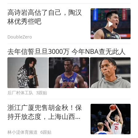
高诗岩高估了自己，陶汉
林优秀些吧
DoubleZero
去年信誓旦旦3000万 今年NBA查无此人
后厂村体工队
3跟贴
浙江广厦兜售胡金秋！保
持开放态度，上海山西备
好资金疯狂抢人
林小湜体育频道
6跟贴