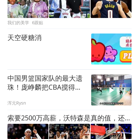
我们的美学
6跟贴
天空硬糖消
中国男篮国家队的最大遗
珠！庞峥麟把CBA搅得天
翻地覆
浑元Rysn
索要2500万高薪，沃特森是真的值，还是短期昙花一现