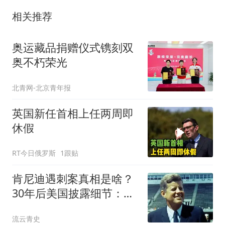
相关推荐
奥运藏品捐赠仪式镌刻双
奥不朽荣光
北青网-北京青年报
英国新任首相上任两周即
休假
RT今日俄罗斯
1跟贴
肯尼迪遇刺案真相是啥？
30年后美国披露细节：三
大原因注定他结局
流云青史