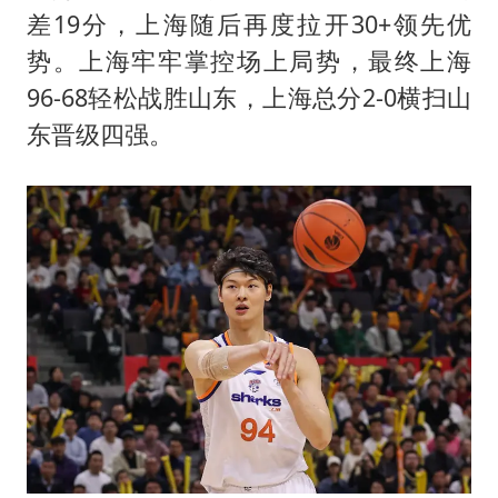
“空调24小时开着更省电”不实
差19分，上海随后再度拉开30+领先优
70多岁父亲独自坐车到上海看望女儿
势。上海牢牢掌控场上局势，最终上海
男子杀人后逃进深山21年活得像野人
96-68轻松战胜山东，上海总分2-0横扫山
OpenAI为免费用户升级GPT-5.6 Luna
东晋级四强。
“中国蔬菜之乡”最高温达41.8℃
如何把百年大党建设得更加坚强有力？