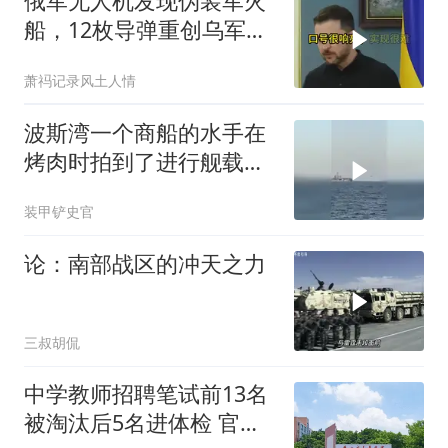
俄军无人机发现伪装军火
船，12枚导弹重创乌军后
勤命脉
萧祃记录风土人情
波斯湾一个商船的水手在
烤肉时拍到了进行舰载机
起降的林肯号航母
装甲铲史官
论：南部战区的冲天之力
三叔胡侃
中学教师招聘笔试前13名
被淘汰后5名进体检 官方