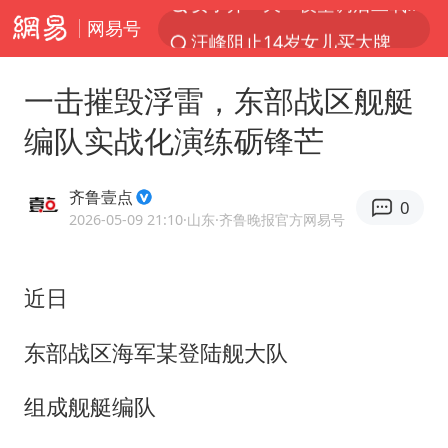
网易号
汪峰阻止14岁女儿买大牌
我国货物贸易进出口超30万亿元
一击摧毁浮雷，东部战区舰艇
泰国校园枪击案死亡人数升至7人
编队实战化演练砺锋芒
泰国枪击案凶手先杀祖父母后行凶
王力宏演唱会黄牛带观众藏匿被查获
齐鲁壹点
0
带薪错峰休假通知引争议 河南回应
2026-05-09 21:10
·山东
·齐鲁晚报官方网易号
四川宜宾市高县发生4.9级地震
近日
陕西省委书记赶赴柞水县杏坪镇
女孩摆摊卖菌子时收到北大通知书
东部战区海军某登陆舰大队
曝美拒绝乌增购“爱国者”导弹请求
组成舰艇编队
公司“上四休三”但要降薪1000元