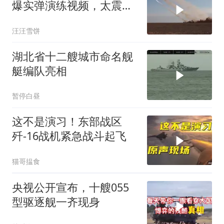
爆实弹演练视频，太震撼
了！
汪汪雪饼
湖北省十二艘城市命名舰
艇编队亮相
暂停白昼
这不是演习！东部战区
歼-16战机紧急战斗起飞
猫哥揾食
央视公开宣布，十艘055
型驱逐舰一齐现身