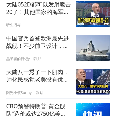
大陆052D都可以发射鹰击
20了！其他国家的海军还
怎么玩？
听生活与
中国官兵首登欧洲最先进
战舰！不少前卫设计，让
我军开了眼界
墨子翟的日记y
1跟贴
大陆八一秀了一下肌肉，
帅化民感觉老美没有优势
了
阳光小筑Sunny
1跟贴
CBO预警特朗普“黄金舰
队”造价或达2750亿美