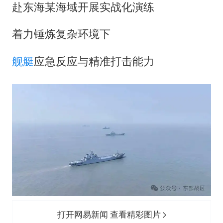
改名后的“青海拉面”店
赴东海某海域开展实战化演练
女孩南太行山失联超11天 直击搜寻
着力锤炼复杂环境下
中国女篮热身赛7日将战尼日利亚
东方之约 相约未来
舰艇
应急反应与精准打击能力
打开网易新闻 查看精彩图片