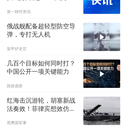
元，且美国造船厂产能不
第一财经资讯
足
俄战舰配备超轻型防空导
弹，专打无人机
装甲铲史官
几百个目标如何同时打？
中国公开一项关键能力
路路观察
红海击沉游轮，胡塞新战
法奏效！菲律宾想效仿，
给中国敲响警钟
黑鹰观军事