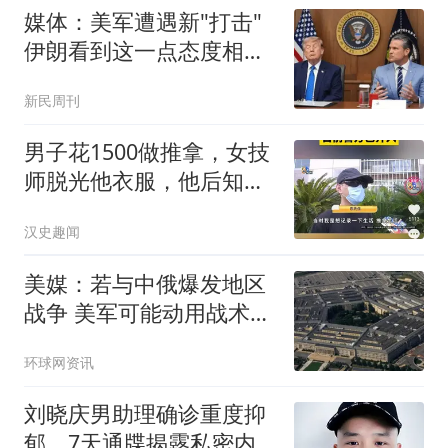
媒体：美军遭遇新"打击"
伊朗看到这一点态度相当
强硬
新民周刊
男子花1500做推拿，女技
师脱光他衣服，他后知后
觉将其从身上赶走
汉史趣闻
美媒：若与中俄爆发地区
战争 美军可能动用战术核
武器
环球网资讯
刘晓庆男助理确诊重度抑
郁，7天通牒揭露私密内