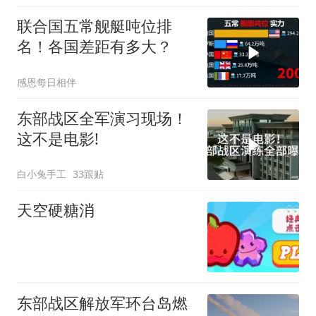
联合国五常舰艇吨位排
名！各国差距有多大？
感恩每日相伴
东部战区全军演习现场！
这不是电影!
白小兔手工
33跟贴
天空硬糖消
东部战区解放军环台岛燃