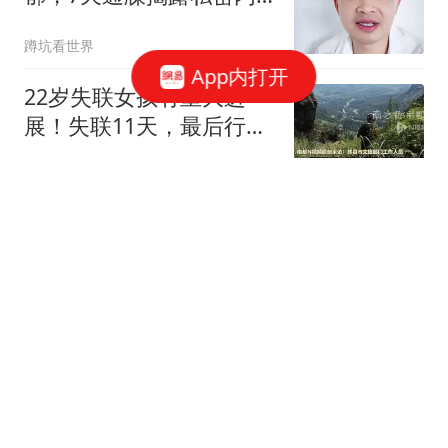
幕
蹲坑看世界
App内打开
22岁失联女孩有重大进
展！失联11天，最后行踪
锁定危险悬崖野路！
小彭的灿烂笔记1
北京市发布暴雨蓝色预警
将出现小时雨量30毫米以
上的短时强降水
北青网-北京青年报
公开喊话求职NPC岗位后
38岁演员陈明成功入职万
岁山
极目新闻