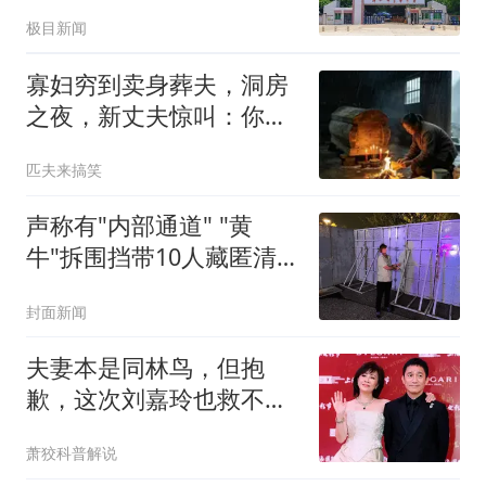
通报
极目新闻
寡妇穷到卖身葬夫，洞房
之夜，新丈夫惊叫：你身
上怎么有我的旧物
匹夫来搞笑
声称有"内部通道" "黄
牛"拆围挡带10人藏匿清
洁室被拘
封面新闻
夫妻本是同林鸟，但抱
歉，这次刘嘉玲也救不了
原形毕露的梁朝伟
萧狡科普解说