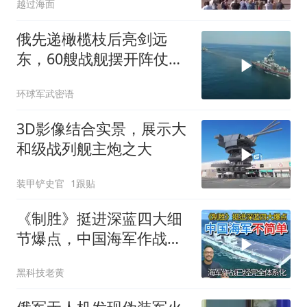
越过海面
俄先递橄榄枝后亮剑远
东，60艘战舰摆开阵仗，
日本敢动北方四岛？
环球军武密语
3D影像结合实景，展示大
和级战列舰主炮之大
装甲铲史官
1跟贴
《制胜》挺进深蓝四大细
节爆点，中国海军作战已
经完全体系化
黑科技老黄