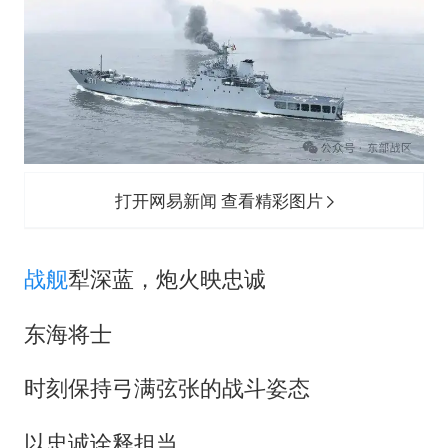
打开网易新闻 查看精彩图片
战舰
犁深蓝，炮火映忠诚
东海将士
时刻保持弓满弦张的战斗姿态
以忠诚诠释担当