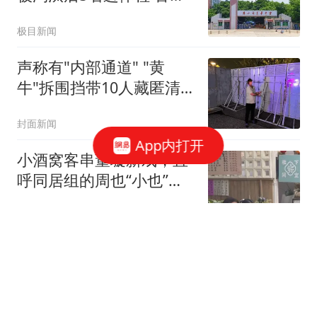
通报
极目新闻
声称有"内部通道" "黄
牛"拆围挡带10人藏匿清
洁室被拘
封面新闻
App内打开
小酒窝客串董璇新戏，直
呼同居组的周也“小也”，
被说批教养！
老吴教育课堂
大盘红三兵 下周回调
趋势巡航