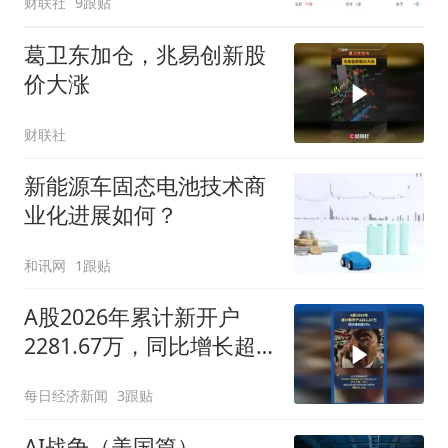
财联社
9跟贴
葛卫东加仓，兆易创新股
价大涨
财联社
新能源车固态电池技术商
业化进展如何？
和讯网
1跟贴
A股2026年累计新开户
2281.67万，同比增长超
50%
每日经济新闻
3跟贴
AI战争（美国篇）