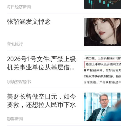
水，发生了什么？
每日经济新闻
张韶涵发文悼念
背包旅行
2026号1号文件:严禁上级
机关事业单位从基层借调
职工！
职场资深秘书
美财长曾做空日元，如今
要救，还想拉人民币下水
澎湃新闻