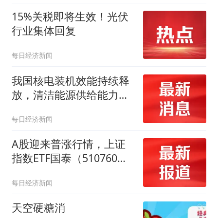
的配置窗口
15%关税即将生效！光伏
行业集体回复
每日经济新闻
我国核电装机效能持续释
放，清洁能源供给能力增
强｜新能源早参
每日经济新闻
A股迎来普涨行情，上证
指数ETF国泰（510760）
盘中涨近1%，冲击四连阳
每日经济新闻
天空硬糖消