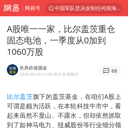
网易号
中国军队坚决反制任何闹海图谋
台风“白海豚”体型变大！环流面积接近13个浙江那么大
A股唯一一家，比尔盖茨重仓
江苏发布台风蓝色预警
固态电池，一季度从0加到
女子开一天一夜空调后二氧化碳中毒
1060万股
泰国校园枪击案死亡人数升至7人
汪峰阻止14岁女儿买大牌
长风价值掘金
68
我国货物贸易进出口超30万亿元
2026-05-09 21:00
·四川
·投资顾问
王力宏演唱会黄牛带观众藏匿被查获
四川宜宾市高县发生4.9级地震
比尔盖茨
旗下的盖茨基金，在咱们A股上
可谓是颇为活跃，在本轮科技牛市中，看
东航新规：提前14天可免费退改签
起来虽然不显山、不露水，但却依然抓取
年内第一高价股今日打新
到了如神马电力、纽威股份等行业细分领