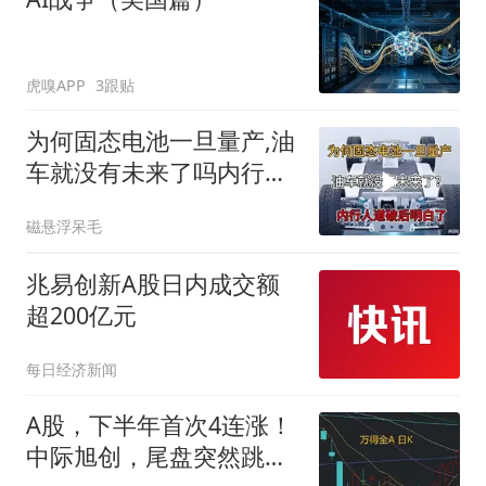
虎嗅APP
3跟贴
为何固态电池一旦量产,油
车就没有未来了吗内行人
道破后明白了
磁悬浮呆毛
兆易创新A股日内成交额
超200亿元
每日经济新闻
A股，下半年首次4连涨！
中际旭创，尾盘突然跳