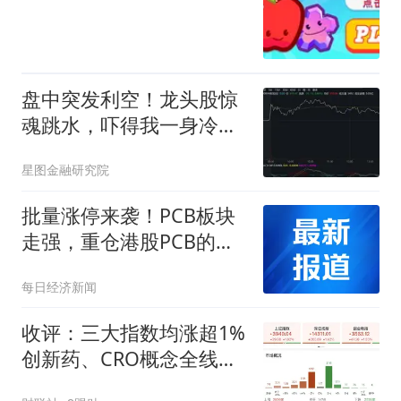
盘中突发利空！龙头股惊
魂跳水，吓得我一身冷
汗！
星图金融研究院
批量涨停来袭！PCB板块
走强，重仓港股PCB的港
股通信息技术
每日经济新闻
ETF（513240）大涨近2%
收评：三大指数均涨超1%
创新药、CRO概念全线走
强