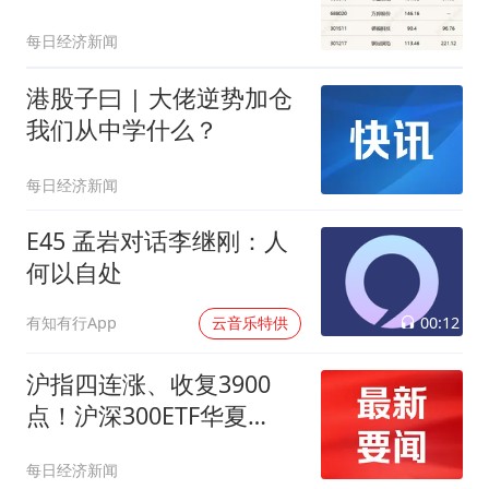
每日经济新闻
港股子曰 | 大佬逆势加仓
我们从中学什么？
每日经济新闻
E45 孟岩对话李继刚：人
何以自处
00:12
有知有行App
云音乐特供
沪指四连涨、收复3900
点！沪深300ETF华夏
（510330）周涨2.16%，
每日经济新闻
机构：8月是下半年最好