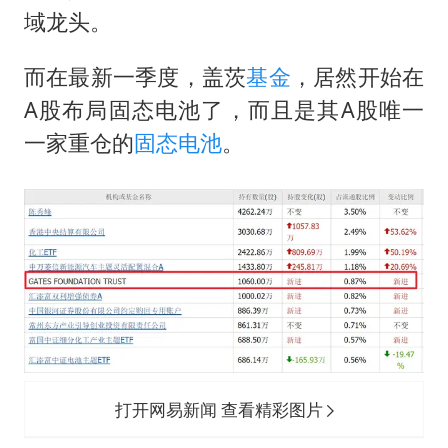
“立秋的第一杯奶茶”又爆单了
域龙头。
河南回应带薪错峰休假通知引争议
而在最新一季度，盖茨
基金
，居然开始在
陕西省委书记赶赴柞水县杏坪镇
A股布局固态电池了，而且是其A股唯一
女孩摆摊卖菌子时收到北大通知书
一家重仓的
固态电池
。
国防部回应日本试射“战斧”导弹
东方之约 相约未来
打开网易新闻 查看精彩图片