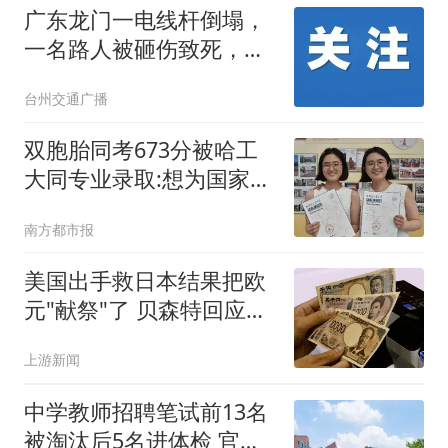
广东龙门一电线杆倒塌，
一名路人被砸伤致死，调
查报告公布：涉事路段施
台州交通广播
工时，电线杆护土未回填
夯实导致倒塌，相关公司
双胞胎同考673分被哈工
及负责人被立案调查
大同专业录取:想为国家发
展出力
南方都市报
美国出手救日本结果把欧
元"献祭"了 贝森特回应质
疑
上游新闻
中学教师招聘笔试前13名
被淘汰后5名进体检 官方