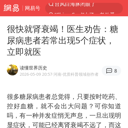
网易号
“China Cool”火了，老外爱上中国避暑游
中国东方电气集团原党组副书记、董事宋致远被查
很快就肾衰竭！医生劝告：糖
俄黑客称掌握北约直接参与袭俄证据
尿病患者若常出现5个症状，
浙江海事局启动Ⅰ级防台应急响应
立即就医
预计“白海豚”明晚将在浙江舟山到福建福鼎一带沿海登陆
云南一地村民过火把节意外灼伤16人
读懂世界历史
8
泰国初中生饮弹自尽前开了26枪
2026-05-09 20:57
·河南
·优质科普领域创作者
用AI造出新病毒意味着什么
今年第二强台风将带来多大影响
很多糖尿病患者总觉得，只要按时吃药、
控好血糖，就不会出大问题？可你知道
美股创4月份以来最大单周涨幅
吗，有一种并发症悄无声息，一旦出现明
王虹邓煜的同学获统计学界诺贝尔奖
显症状，可能已经离肾衰竭不远了，而这