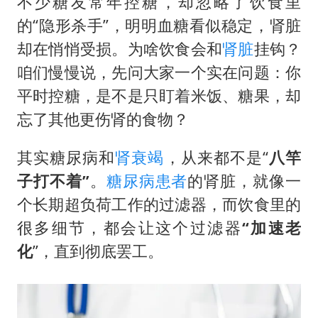
不少糖友常年控糖，却忽略了饮食里
的“隐形杀手”，明明血糖看似稳定，肾脏
却在悄悄受损。为啥饮食会和
肾脏
挂钩？
咱们慢慢说，先问大家一个实在问题：你
平时控糖，是不是只盯着米饭、糖果，却
忘了其他更伤肾的食物？
其实糖尿病和
肾衰竭
，从来都不是“
八竿
子打不着”
。
糖尿病患者
的肾脏，就像一
个长期超负荷工作的过滤器，而饮食里的
很多细节，都会让这个过滤器
“加速老
化
”，直到彻底罢工。