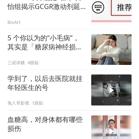
怡组揭示GCGR激动剂延
缓糖尿病肾病进展的机制
BioArt
5 个你以为的“小毛病”，
其实是「糖尿病神经损
伤」的早期信号！
三诺讲糖
4跟贴
学到了，以后去医院就挂
年轻医生的号
兔八哥影视
1跟贴
血糖高，对身体都有哪些
损伤