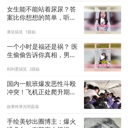
女生能不能站着尿尿？答
案比你想想的简单，听听
医生怎么说
勇笑搞笑
1跟贴
一个小时是福还是祸？ 医
生偷偷告诉你真相，男生
别再傻傻不知道
利利爱搞笑
2跟贴
国内一航班爆发恶性斗殴
冲突！飞机正处爬升期，
两乘客大打出手！
故事终将光明磊落
手绘美钞出圈博主：爆火