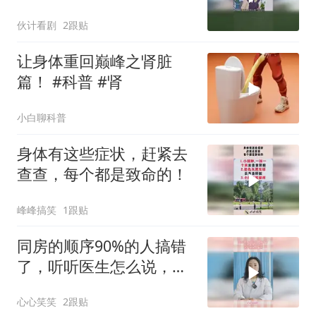
伙计看剧
2跟贴
让身体重回巅峰之肾脏
篇！ #科普 #肾
小白聊科普
身体有这些症状，赶紧去
查查，每个都是致命的！
峰峰搞笑
1跟贴
同房的顺序90%的人搞错
了，听听医生怎么说，这
不是危言耸听
心心笑笑
2跟贴