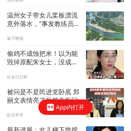
温州女子带女儿桨板漂流
意外落水，“事发教练员说
有漩涡不敢捞人，打捞队
扬子晚报
称水深15米”；俱乐部此前
称“包捞包安全”，楠溪江
偷鸡不成蚀把米！以为能
工作人员回应
毁掉原配朱女士，没成想
自己先被扒底朝天
社会日日鲜
被问是不是民进党卧底 郑
丽文表情亮了后答非所问
App内打开
皖北军哥
最新进展：女儿梯下曾捞