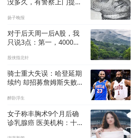
没多久，有警察上门提醒
不能拿手绘造假；其自述
扬子晚报
曾遭校园霸凌，辍学后在
工地迎来人生转折点
对于后天周一后A股，我
只说3点：第一，4000点
或许还会再次见到？
股侠指北针
骑士重大失误：哈登延期
续约 却招募詹姆斯失败
+两个月无重磅引援
醉卧浮生
女子称丰胸术9个月后确
诊乳腺癌 医美机构：十分
冤枉
澎湃新闻