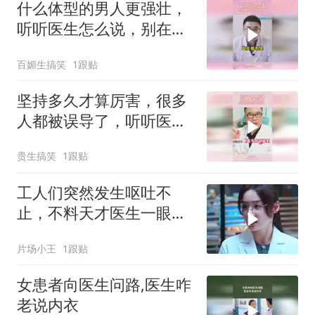
什么体型的男人更强壮，
听听医生怎么说，别在傻
傻追求双开门了
百媚生搞笑
1跟贴
坚持多久才算厉害，很多
人都被误导了，听听医生
怎么说的！
贵生搞笑
1跟贴
工人们突然发生呕吐不
止，不料天才医生一眼就
看出问题
片场小王
1跟贴
女患者向医生问路,医生咋
老说内衣