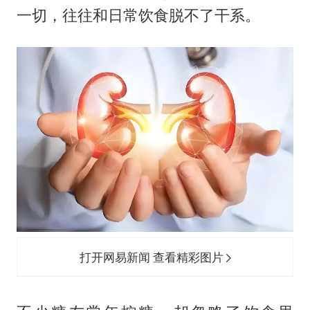
台州《告全体市民书》：非必要不外出
一切，往往和日常饮食脱不了干系。
泰国校园枪击事件已致8死30余伤
胡彦斌获《歌手2026》歌王
宇树王兴兴被问了360多个问题
美参院通过一项对俄能源领域制裁法案
四川宜宾地震网友称睡觉被摇醒
夯实基础开新局
打开网易新闻 查看精彩图片