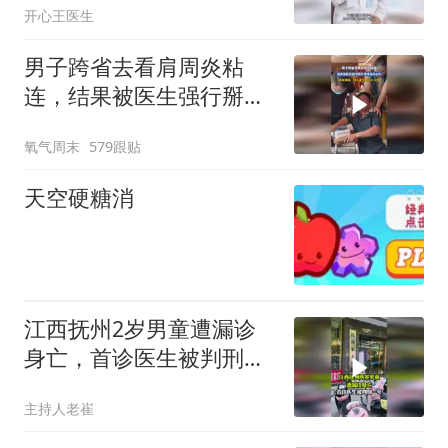
开心王医生
男子跨省去看肩周炎粘
连，结果被医生强行掰
开，疼得发出尖叫
氧气周末
579跟贴
天空硬糖消
江西抚州2岁男童遭漏诊
身亡，首诊医生被判刑一
年
主持人老崔