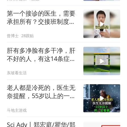
第一个接诊的医生，需要
承担所有？交接班制度还
有什么意义
曾博士
28跟贴
肝有多净脸有多干净，肝
不好的人，有这14条症
状！
东坡看生活
老人都是冷死的，医生无
奈提醒，55岁以上的一定
要看！
斗地主游戏
Sci Adv丨郑宏庭/瞿华/郑